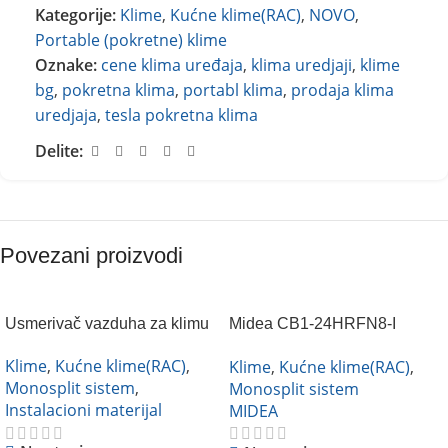
Kategorije:
Klime
,
Kućne klime(RAC)
,
NOVO
,
Portable (pokretne) klime
Oznake:
cene klima uređaja
,
klima uredjaji
,
klime
bg
,
pokretna klima
,
portabl klima
,
prodaja klima
uredjaja
,
tesla pokretna klima
Delite:
Povezani proizvodi
Usmerivač vazduha za klimu
Midea CB1-24HRFN8-I
inverter
Klime
,
Kućne klime(RAC)
,
Klime
,
Kućne klime(RAC)
,
Monosplit sistem
,
Monosplit sistem
Instalacioni materijal
MIDEA