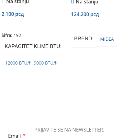
Na stanju
Na stanju
2.100
рсд
124.200
рсд
Dodaj U Korpu
Dodaj U Korpu
Šifra:
192
BREND
MIDEA
KAPACITET KLIME BTU
12000 BTU/h
,
9000 BTU/h
KAPACITET [BTU/H]
KUĆNIH KLIMA
12000 BTU/h
,
9000 BTU/h
PRIJAVITE SE NA NEWSLETTER:
Email