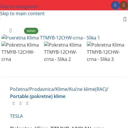
Skip to navigation
Skip to main content
Kliknite za uvećanje
NOVO
Početna
Prodavnica
Klime
Kućne klime(RAC)
Portable (pokretne) klime
TESLA