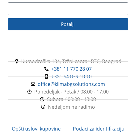
Pošalji
Kumodraška 184, Tržni centar BTC, Beograd
+381 11 770 28 07
+381 64 039 10 10
office@klimabgsolutions.com
Ponedeljak - Petak / 08:00 - 17:00
Subota / 09:00 - 13:00
Nedeljom ne radimo
Opšti uslovi kupovine
Podaci za identifikaciju