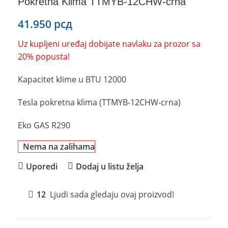
Pokretna Klima TTMYB-12CHW-crna
41.950
рсд
Uz kupljeni uređaj dobijate navlaku za prozor sa
20% popusta!
Kapacitet klime u BTU 12000
Tesla pokretna klima (TTMYB-12CHW-crna)
Eko GAS R290
Nema na zalihama
Uporedi
Dodaj u listu želja
12
Ljudi sada gledaju ovaj proizvod!