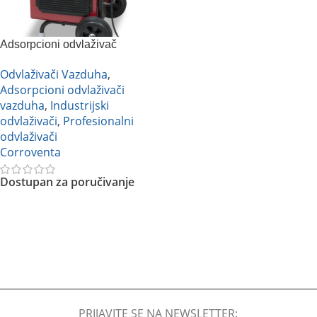
Adsorpcioni odvlaživač
vazduha Corroventa CTR LKV
Odvlaživači Vazduha
,
1000XT
Adsorpcioni odvlaživači
vazduha
,
Industrijski
odvlaživači
,
Profesionalni
odvlaživači
Corroventa
Dostupan za poručivanje
Pročitajte Još
PRIJAVITE SE NA NEWSLETTER: