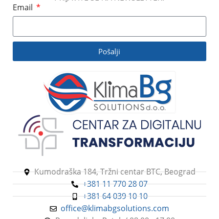
Email
Pošalji
Kumodraška 184, Tržni centar BTC, Beograd
+381 11 770 28 07
+381 64 039 10 10
office@klimabgsolutions.com