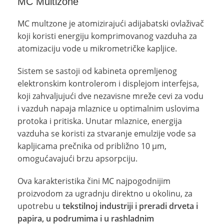
MC Multizone
MC multzone je atomizirajući adijabatski ovlaživač
koji koristi energiju komprimovanog vazduha za
atomizaciju vode u mikrometričke kapljice.
Sistem se sastoji od kabineta opremljenog
elektronskim kontrolerom i displejom interfejsa,
koji zahvaljujući dve nezavisne mreže cevi za vodu
i vazduh napaja mlaznice u optimalnim uslovima
protoka i pritiska. Unutar mlaznice, energija
vazduha se koristi za stvaranje emulzije vode sa
kapljicama prečnika od približno 10 µm,
omogućavajući brzu apsorpciju.
Ova karakteristika čini MC najpogodnijim
proizvodom za ugradnju direktno u okolinu, za
upotrebu u
tekstilnoj industriji i preradi drveta i
papira, u podrumima i u rashladnim