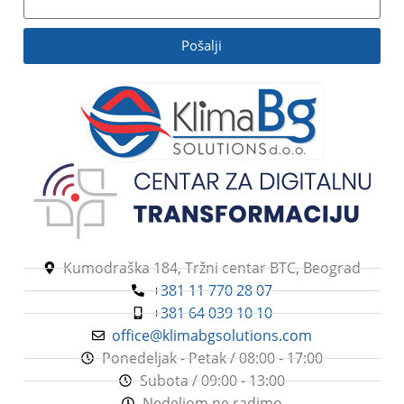
Pošalji
Kumodraška 184, Tržni centar BTC, Beograd
+381 11 770 28 07
+381 64 039 10 10
office@klimabgsolutions.com
Ponedeljak - Petak / 08:00 - 17:00
Subota / 09:00 - 13:00
Nedeljom ne radimo