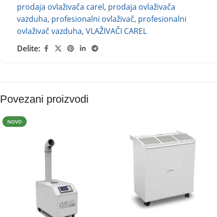
prodaja ovlaživača carel
,
prodaja ovlaživača
vazduha
,
profesionalni ovlaživač
,
profesionalni
ovlaživač vazduha
,
VLAŽIVAČI CAREL
Delite:
Povezani proizvodi
NOVO