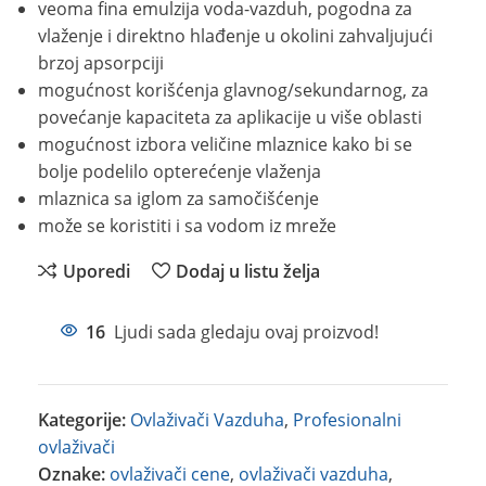
veoma fina emulzija voda-vazduh, pogodna za
vlaženje i direktno hlađenje u okolini zahvaljujući
brzoj apsorpciji
mogućnost korišćenja glavnog/sekundarnog, za
povećanje kapaciteta za aplikacije u više oblasti
mogućnost izbora veličine mlaznice kako bi se
bolje podelilo opterećenje vlaženja
mlaznica sa iglom za samočišćenje
može se koristiti i sa vodom iz mreže
Uporedi
Dodaj u listu želja
16
Ljudi sada gledaju ovaj proizvod!
Kategorije:
Ovlaživači Vazduha
,
Profesionalni
ovlaživači
Oznake:
ovlaživači cene
,
ovlaživači vazduha
,