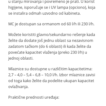
u stanju mirovanja i povremeno je prati. U korist
higijene, isporučuje se i UV lampa (opciono), koja
se instalira odmah uzvodno od kabineta.
MC je dostupan sa ormanom od 60 l/h ili 230 l/h.
Možete koristiti glavno/sekundarno rešenje kada
želite da dodate još jednu oblast sa nezavisnom
zadatom tačkom (do 6 oblasti) ili kada želite da
povećate kapacitet vlaženja (preko 230 l/h) u
jednoj oblasti.
Mlaznice su dostupne u različitim kapacitetima:
2,7 – 4,0 – 5,4 – 6,8 – 10,0 l/h. Izbor mlaznice zavisi
od toga kako želite da podelite ukupan kapacitet
ovlaživanja.
Praktične prednosti uređaja: