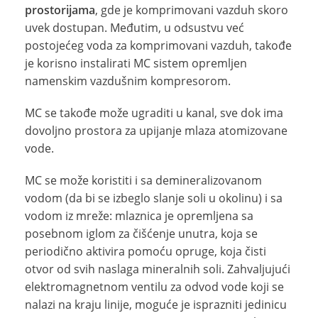
prostorijama
, gde je komprimovani vazduh skoro
uvek dostupan. Međutim, u odsustvu već
postojećeg voda za komprimovani vazduh, takođe
je korisno instalirati MC sistem opremljen
namenskim vazdušnim kompresorom.
MC se takođe može ugraditi u kanal, sve dok ima
dovoljno prostora za upijanje mlaza atomizovane
vode.
MC se može koristiti i sa demineralizovanom
vodom (da bi se izbeglo slanje soli u okolinu) i sa
vodom iz mreže:
mlaznica je opremljena sa
posebnom iglom za čišćenje unutra, koja se
periodično aktivira pomoću opruge, koja čisti
otvor od svih naslaga mineralnih soli. Zahvaljujući
elektromagnetnom ventilu za odvod vode koji se
nalazi na kraju linije, moguće je isprazniti jedinicu