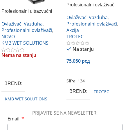
Profesionalni ovlaživač
Profesionalni ultrazvučni
vazduha TROTEC B400
Ovlaživači Vazduha
,
ovlaživač vazduha KMB
Ovlaživači Vazduha
,
Profesionalni ovlaživači
,
KCUH3
Profesionalni ovlaživači
,
Akcija
NOVO
TROTEC
KMB WET SOLUTIONS
Na stanju
Nema na stanju
75.050
рсд
Pročitajte Još
Dodaj U Korpu
Šifra:
134
BREND
BREND
TROTEC
KMB WET SOLUTIONS
PRIJAVITE SE NA NEWSLETTER:
Email