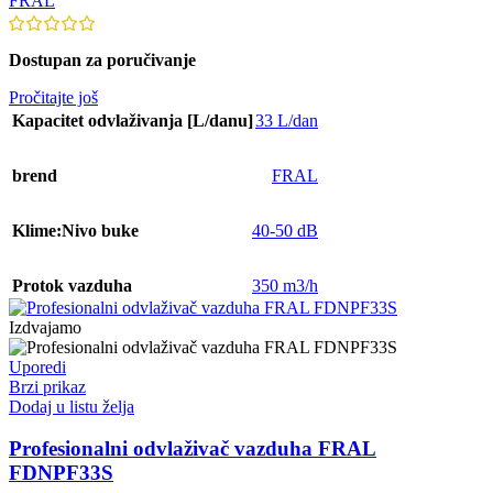
FRAL
Dostupan za poručivanje
Pročitajte još
Kapacitet odvlaživanja [L/danu]
33 L/dan
brend
FRAL
Klime:Nivo buke
40-50 dB
Protok vazduha
350 m3/h
Izdvajamo
Uporedi
Brzi prikaz
Dodaj u listu želja
Profesionalni odvlaživač vazduha FRAL
FDNPF33S