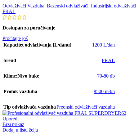
Odvlaživači Vazduha
,
Bazenski odvlaživači
,
Industrijski odvlaživači
FRAL
Dostupan za poručivanje
Pročitajte još
Kapacitet odvlaživanja [L/danu]
1200 L/dan
brend
FRAL
Klime:Nivo buke
70-80 db
Protok vazduha
8500 m3/h
Tip odvlaživača vazduha
Freonski odvlaživači vazduha
Uporedi
Brzi prikaz
Dodaj u listu želja