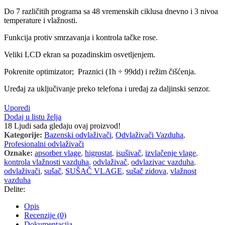
Do 7 različitih programa sa 48 vremenskih ciklusa dnevno i 3 nivoa
temperature i vlažnosti.
Funkcija protiv smrzavanja i kontrola tačke rose.
Veliki LCD ekran sa pozadinskim osvetljenjem.
Pokrenite optimizator; Praznici (1h ÷ 99dd) i režim čišćenja.
Uređaj za uključivanje preko telefona i uređaj za daljinski senzor.
Uporedi
Dodaj u listu želja
18
Ljudi sada gledaju ovaj proizvod!
Kategorije:
Bazenski odvlaživači
,
Odvlaživači Vazduha
,
Profesionalni odvlaživači
Oznake:
apsorber vlage
,
higrostat
,
isušivač
,
izvlačenje vlage
,
kontrola vlažnosti vazduha
,
odvlaživač
,
odvlazivac vazduha
,
odvlaživači
,
sušač
,
SUŠAČ VLAGE
,
sušač zidova
,
vlažnost
vazduha
Delite:
Opis
Recenzije (0)
Dokumentacija