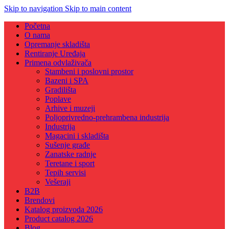
Skip to navigation
Skip to main content
Početna
O nama
Opremanje skladišta
Rentiranje Uređaja
Primena odvlaživača
Stambeni i poslovni prostor
Bazeni i SPA
Gradilišta
Poplave
Arhive i muzeji
Poljoprivredno-prehrambena industrija
Industrija
Magacini i skladišta
Sušenje građe
Zanatske radnje
Teretane i sport
Tepih servisi
Vešeraji
B2B
Brendovi
Katalog proizvoda 2026
Product catalog 2026
Blog