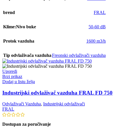
brend
FRAL
Klime:Nivo buke
50-60 dB
Protok vazduha
1600 m3/h
Tip odvlaživača vazduha
Freonski odvlaživači vazduha
Uporedi
Brzi prikaz
Dodaj u listu želja
Industrijski odvlaživač vazduha FRAL FD 750
Odvlaživači Vazduha
,
Industrijski odvlaživači
FRAL
Dostupan za poručivanje