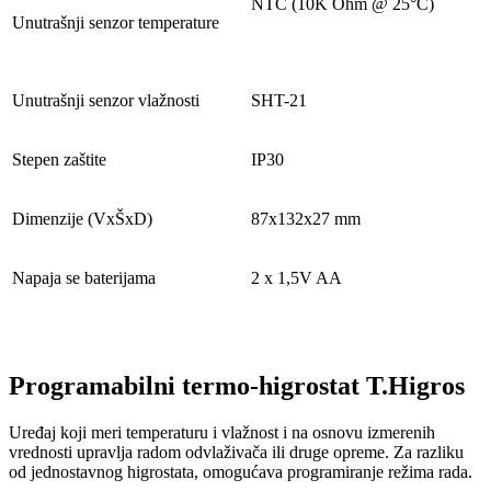
NTC (10K Ohm @ 25°C)
Unutrašnji senzor temperature
Unutrašnji senzor vlažnosti
SHT-21
Stepen zaštite
IP30
Dimenzije (VxŠxD)
87x132x27 mm
Napaja se baterijama
2 x 1,5V AA
Programabilni termo-higrostat T.Higros
Uređaj koji meri temperaturu i vlažnost i na osnovu izmerenih
vrednosti upravlja radom odvlaživača ili druge opreme. Za razliku
od jednostavnog higrostata, omogućava programiranje režima rada.