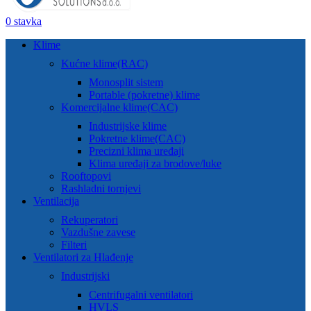
0
stavka
Klime
Kućne klime(RAC)
Monosplit sistem
Portable (pokretne) klime
Komercijalne klime(CAC)
Industrijske klime
Pokretne klime(CAC)
Precizni klima uređaji
Klima uređaji za brodove/luke
Rooftopovi
Rashladni tornjevi
Ventilacija
Rekuperatori
Vazdušne zavese
Filteri
Ventilatori za Hlađenje
Industrijski
Centrifugalni ventilatori
HVLS