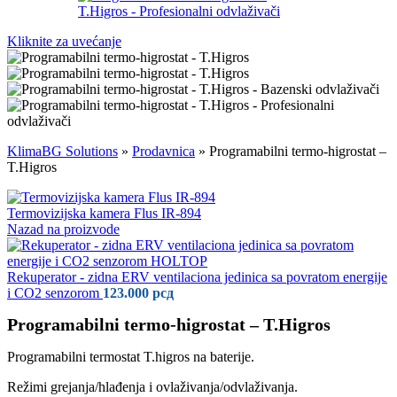
Kliknite za uvećanje
KlimaBG Solutions
»
Prodavnica
»
Programabilni termo-higrostat –
T.Higros
Termovizijska kamera Flus IR-894
Nazad na proizvode
Rekuperator - zidna ERV ventilaciona jedinica sa povratom energije
i CO2 senzorom
123.000
рсд
Programabilni termo-higrostat – T.Higros
Programabilni termostat T.higros na baterije.
Režimi grejanja/hlađenja i ovlaživanja/odvlaživanja.