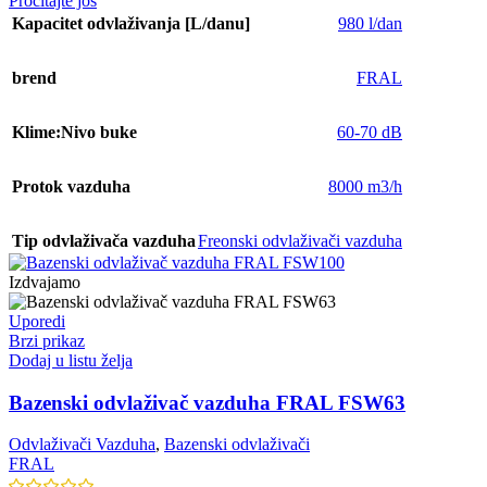
Pročitajte još
Kapacitet odvlaživanja [L/danu]
980 l/dan
brend
FRAL
Klime:Nivo buke
60-70 dB
Protok vazduha
8000 m3/h
Tip odvlaživača vazduha
Freonski odvlaživači vazduha
Izdvajamo
Uporedi
Brzi prikaz
Dodaj u listu želja
Bazenski odvlaživač vazduha FRAL FSW63
Odvlaživači Vazduha
,
Bazenski odvlaživači
FRAL