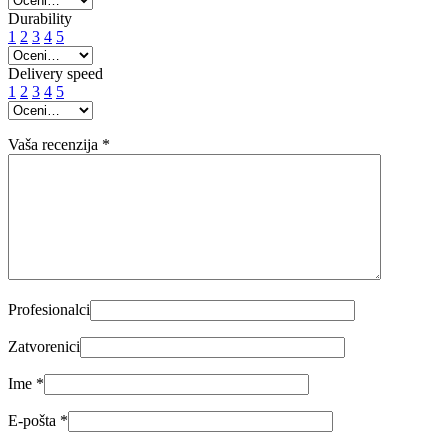
Durability
1
2
3
4
5
Delivery speed
1
2
3
4
5
Vaša recenzija
*
Profesionalci
Zatvorenici
Ime
*
E-pošta
*