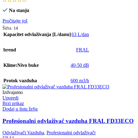
Na stanju
Pročitajte još
Šifra:
14
Kapacitet odvlaživanja [L/danu]
63 L/dan
brend
FRAL
Klime:Nivo buke
40-50 dB
Protok vazduha
600 m3/h
Izdvajamo
Uporedi
Brzi prikaz
Dodaj u listu želja
Profesionalni odvlaživač vazduha FRAL FD33ECO
Odvlaživači Vazduha
,
Profesionalni odvlaživači