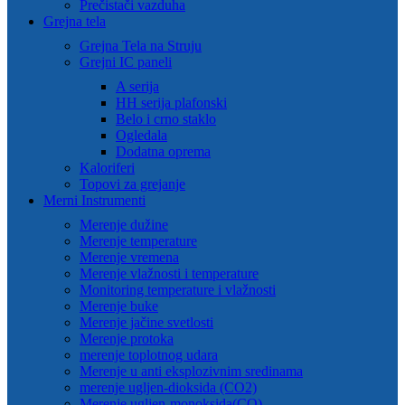
Prečistači vazduha
Grejna tela
Grejna Tela na Struju
Grejni IC paneli
A serija
HH serija plafonski
Belo i crno staklo
Ogledala
Dodatna oprema
Kaloriferi
Topovi za grejanje
Merni Instrumenti
Merenje dužine
Merenje temperature
Merenje vremena
Merenje vlažnosti i temperature
Monitoring temperature i vlažnosti
Merenje buke
Merenje jačine svetlosti
Merenje protoka
merenje toplotnog udara
Merenje u anti eksplozivnim sredinama
merenje ugljen-dioksida (CO2)
Merenje ugljen-monoksida(CO)