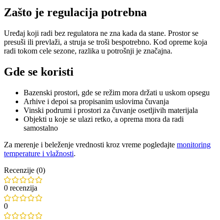
Zašto je regulacija potrebna
Uređaj koji radi bez regulatora ne zna kada da stane. Prostor se
presuši ili prevlaži, a struja se troši bespotrebno. Kod opreme koja
radi tokom cele sezone, razlika u potrošnji je značajna.
Gde se koristi
Bazenski prostori, gde se režim mora držati u uskom opsegu
Arhive i depoi sa propisanim uslovima čuvanja
Vinski podrumi i prostori za čuvanje osetljivih materijala
Objekti u koje se ulazi retko, a oprema mora da radi
samostalno
Za merenje i beleženje vrednosti kroz vreme pogledajte
monitoring
temperature i vlažnosti
.
Recenzije (0)
0 recenzija
0