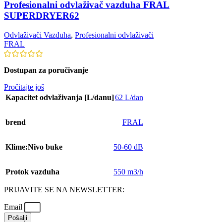
Profesionalni odvlaživač vazduha FRAL
SUPERDRYER62
Odvlaživači Vazduha
,
Profesionalni odvlaživači
FRAL
Dostupan za poručivanje
Pročitajte još
Kapacitet odvlaživanja [L/danu]
62 L/dan
brend
FRAL
Klime:Nivo buke
50-60 dB
Protok vazduha
550 m3/h
PRIJAVITE SE NA NEWSLETTER:
Email
Pošalji