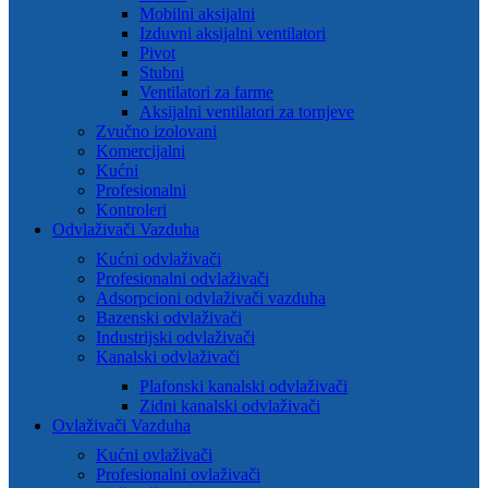
Mobilni aksijalni
Izduvni aksijalni ventilatori
Pivot
Stubni
Ventilatori za farme
Aksijalni ventilatori za tornjeve
Zvučno izolovani
Komercijalni
Kućni
Profesionalni
Kontroleri
Odvlaživači Vazduha
Kućni odvlaživači
Profesionalni odvlaživači
Adsorpcioni odvlaživači vazduha
Bazenski odvlaživači
Industrijski odvlaživači
Kanalski odvlaživači
Plafonski kanalski odvlaživači
Zidni kanalski odvlaživači
Ovlaživači Vazduha
Kućni ovlaživači
Profesionalni ovlaživači