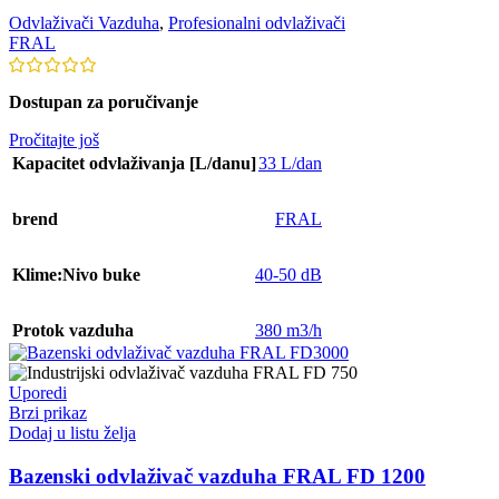
Odvlaživači Vazduha
,
Profesionalni odvlaživači
FRAL
Dostupan za poručivanje
Pročitajte još
Kapacitet odvlaživanja [L/danu]
33 L/dan
brend
FRAL
Klime:Nivo buke
40-50 dB
Protok vazduha
380 m3/h
Uporedi
Brzi prikaz
Dodaj u listu želja
Bazenski odvlaživač vazduha FRAL FD 1200