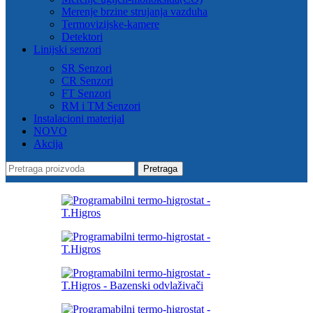
Merenje brzine strujanja vazduha
Termovizijske-kamere
Detektori
Linijski senzori
SR Senzori
CR Senzori
FT Senzori
RM i TM Senzori
Instalacioni materijal
NOVO
Akcija
Pretraga