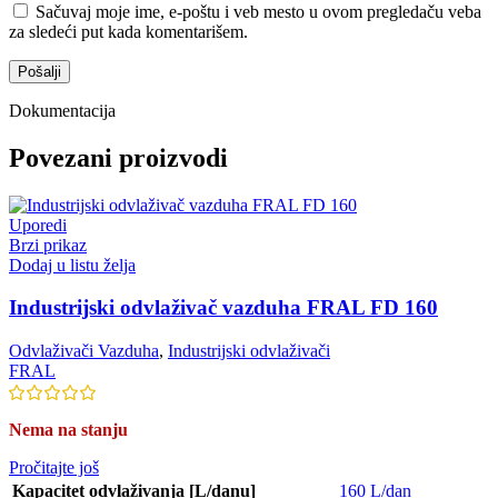
Sačuvaj moje ime, e-poštu i veb mesto u ovom pregledaču veba
za sledeći put kada komentarišem.
Dokumentacija
Povezani proizvodi
Uporedi
Brzi prikaz
Dodaj u listu želja
Industrijski odvlaživač vazduha FRAL FD 160
Odvlaživači Vazduha
,
Industrijski odvlaživači
FRAL
Nema na stanju
Pročitajte još
Kapacitet odvlaživanja [L/danu]
160 L/dan