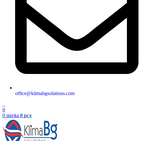
office@klimabgsolutions.com
0
0
0
stavka
0
рсд