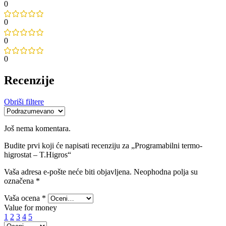
0
0
0
0
Recenzije
Obriši filtere
Još nema komentara.
Budite prvi koji će napisati recenziju za „Programabilni termo-
higrostat – T.Higros“
Vaša adresa e-pošte neće biti objavljena.
Neophodna polja su
označena
*
Vaša ocena
*
Value for money
1
2
3
4
5