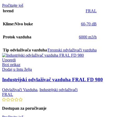
Pročitajte još
brend
FRAL
Klime:Nivo buke
60-70 dB
Protok vazduha
6000 m3/h
Tip odvlaživača vazduha
Freonski odvlaživači vazduha
Uporedi
Brzi prikaz
Dodaj u listu želja
Industrijski odvlaživač vazduha FRAL FD 980
Odvlaživači Vazduha
,
Industrijski odvlaživači
FRAL
Dostupan za poručivanje