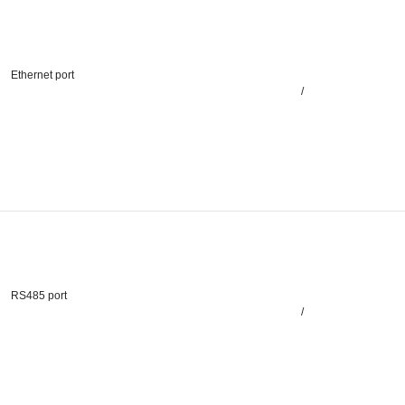
Ethernet port
/
RS485 port
/