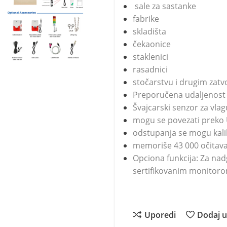
sale za sastanke
fabrike
skladišta
čekaonice
staklenici
rasadnici
stočarstvu i drugim zat
Preporučena udaljenos
Švajcarski senzor za vlag
mogu se povezati preko
odstupanja se mogu kal
memoriše 43 000 očitav
Opciona funkcija: Za nad
sertifikovanim monitoro
Uporedi
Dodaj u 