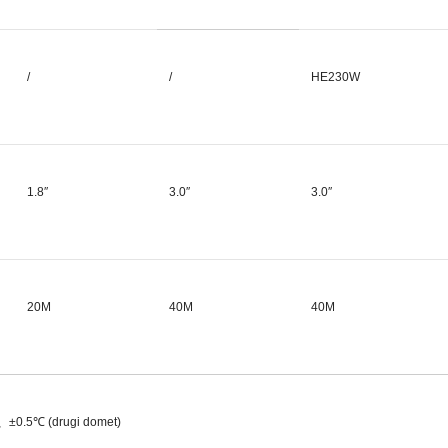
/
/
HE230W
1.8″
3.0″
3.0″
20M
40M
40M
.5℃ (drugi domet)