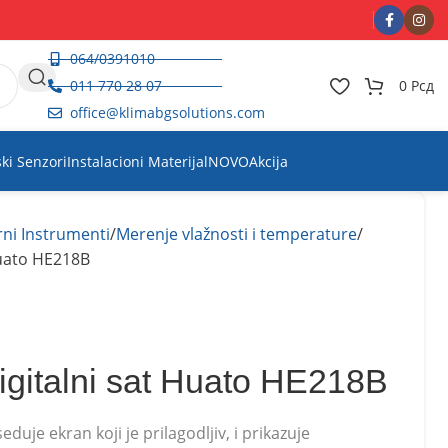
064/0391010
011 770 28 07
0
Рсд
office@klimabgsolutions.com
ski Senzori
Instalacioni Materijal
NOVO
Akcija
ni Instrumenti
Merenje vlažnosti i temperature
 Huato HE218B
digitalni sat Huato HE218B
seduje ekran koji je prilagodljiv, i prikazuje