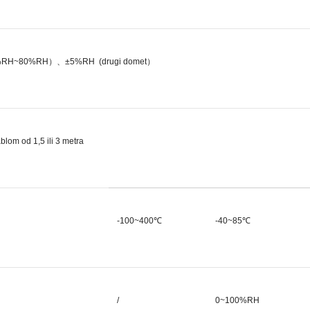
H~80%RH）、±5%RH (drugi domet）
blom od 1,5 ili 3 metra
-100~400℃
-40~85℃
/
0~100%RH