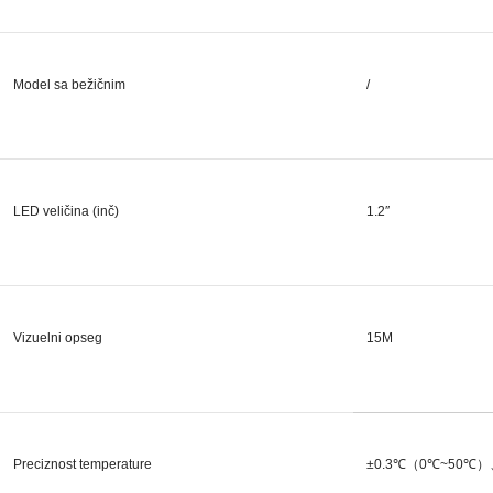
Model sa bežičnim
/
LED veličina (inč)
1.2″
Vizuelni opseg
15M
Preciznost temperature
±0.3℃（0℃~50℃）、±0