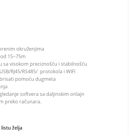
vorenim okruženjima
t od 15~75m
u sa visokom preciznošću i stabilnošću
USB/RJ45/RS485/ protokola i WIFI
ibrisati pomoću dugmeta
anja
gledanje softvera sa daljinskim onlajn
m preko računara.
listu želja