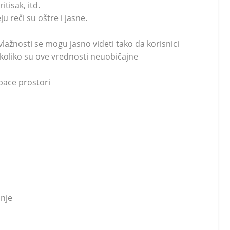
tisak, itd.
u reči su oštre i jasne.
ažnosti se mogu jasno videti tako da korisnici
oliko su ove vrednosti neuobičajne
space prostori
anje