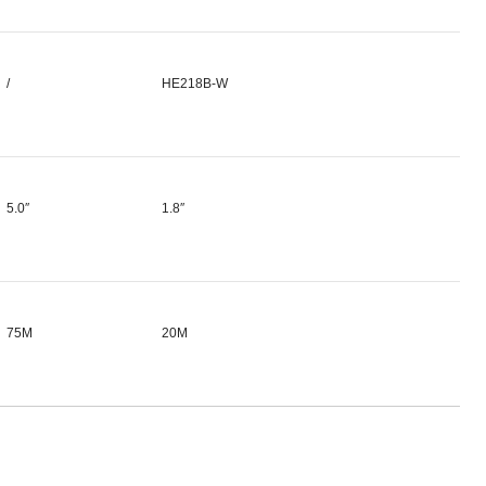
/
HE218B-W
5.0″
1.8″
75M
20M