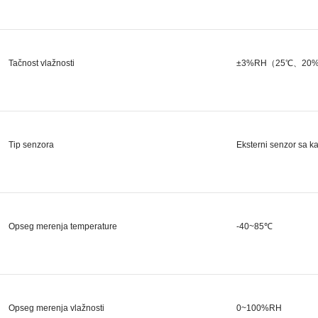
Tačnost vlažnosti
±3%RH（25℃、20%R
Tip senzora
Eksterni senzor sa ka
Opseg merenja temperature
-40~85℃
Opseg merenja vlažnosti
0~100%RH