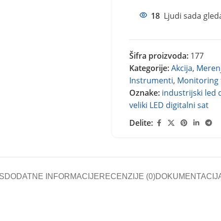
18
Ljudi sada gled
Šifra proizvoda:
177
Kategorije:
Akcija
,
Merenj
Instrumenti
,
Monitoring 
Oznake:
industrijski led 
veliki LED digitalni sat
Delite:
S
DODATNE INFORMACIJE
RECENZIJE (0)
DOKUMENTACIJ