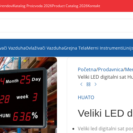
Brendovi
Katalog Proizvoda 2026
Product Catalog 2026
Kontakt
vači Vazduha
Ovlaživači Vazduha
Grejna Tela
Merni Instrumenti
Linij
Početna
Prodavnica
Mer
Veliki LED digitalni sat
HUATO
Veliki LED 
Veliki led digitalni sat po