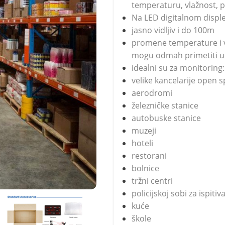
temperaturu, vlažnost, pri
Na LED digitalnom displej
jasno vidljiv i do 100m
promene temperature i vl
mogu odmah primetiti uk
idealni su za monitoring:
velike kancelarije open 
aerodromi
železničke stanice
autobuske stanice
muzeji
hoteli
restorani
bolnice
tržni centri
policijskoj sobi za ispitiv
kuće
škole