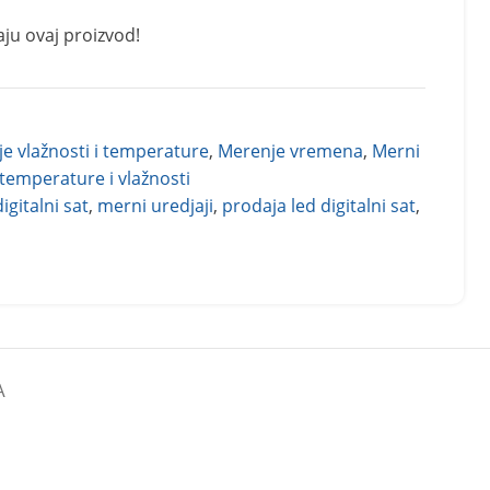
aju ovaj proizvod!
e vlažnosti i temperature
,
Merenje vremena
,
Merni
temperature i vlažnosti
digitalni sat
,
merni uredjaji
,
prodaja led digitalni sat
,
A