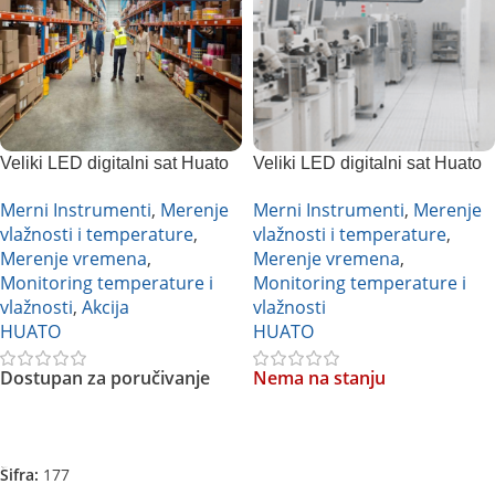
Veliki LED digitalni sat Huato
Veliki LED digitalni sat Huato
HE218B
HE230-T
Merni Instrumenti
,
Merenje
Merni Instrumenti
,
Merenje
vlažnosti i temperature
,
vlažnosti i temperature
,
Merenje vremena
,
Merenje vremena
,
Monitoring temperature i
Monitoring temperature i
vlažnosti
,
Akcija
vlažnosti
HUATO
HUATO
Dostupan za poručivanje
Nema na stanju
Pročitajte Još
Pročitajte Još
Šifra:
177