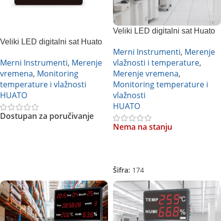
Veliki LED digitalni sat Huato
Veliki LED digitalni sat Huato
HE218A
Merni Instrumenti
,
Merenje
HE250A
Merni Instrumenti
,
Merenje
vlažnosti i temperature
,
vremena
,
Monitoring
Merenje vremena
,
temperature i vlažnosti
Monitoring temperature i
HUATO
vlažnosti
HUATO
Dostupan za poručivanje
Nema na stanju
Pročitajte Još
Pročitajte Još
Šifra:
174