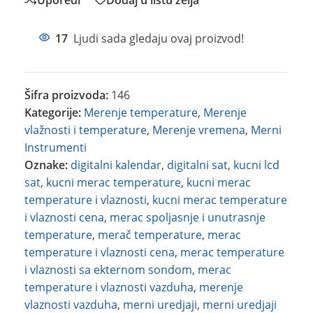
17
Ljudi sada gledaju ovaj proizvod!
Šifra proizvoda:
146
Kategorije:
Merenje temperature
,
Merenje
vlažnosti i temperature
,
Merenje vremena
,
Merni
Instrumenti
Oznake:
digitalni kalendar
,
digitalni sat
,
kucni lcd
sat
,
kucni merac temperature
,
kucni merac
temperature i vlaznosti
,
kucni merac temperature
i vlaznosti cena
,
merac spoljasnje i unutrasnje
temperature
,
merač temperature
,
merac
temperature i vlaznosti cena
,
merac temperature
i vlaznosti sa ekternom sondom
,
merac
temperature i vlaznosti vazduha
,
merenje
vlaznosti vazduha
,
merni uredjaji
,
merni uredjaji