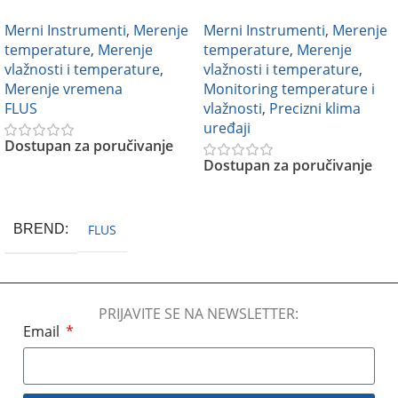
sa satom Flus FL-201
temperaturu i vlažnost
Merni Instrumenti
,
Merenje
Merni Instrumenti
,
Merenje
vazduha sa SMS alarmom
temperature
,
Merenje
temperature
,
Merenje
S500-EX-GSM
vlažnosti i temperature
,
vlažnosti i temperature
,
Merenje vremena
Monitoring temperature i
FLUS
vlažnosti
,
Precizni klima
uređaji
Dostupan za poručivanje
Dostupan za poručivanje
Pročitajte Još
Pročitajte Još
BREND
FLUS
PRIJAVITE SE NA NEWSLETTER:
Email