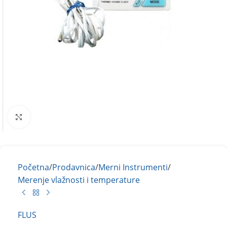
Kliknite za uvećanje
Početna
/
Prodavnica
/
Merni Instrumenti
/
Merenje vlažnosti i temperature
FLUS