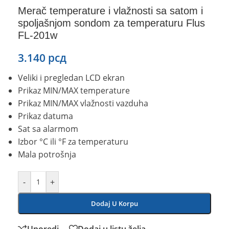
Merač temperature i vlažnosti sa satom i
spoljašnjom sondom za temperaturu Flus
FL-201w
3.140
рсд
Veliki i pregledan LCD ekran
Prikaz MIN/MAX temperature
Prikaz MIN/MAX vlažnosti vazduha
Prikaz datuma
Sat sa alarmom
Izbor °C ili °F za temperaturu
Mala potrošnja
-
+
Dodaj U Korpu
Uporedi
Dodaj u listu želja