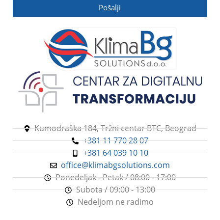
Pošalji
Kumodraška 184, Tržni centar BTC, Beograd
+381 11 770 28 07
+381 64 039 10 10
office@klimabgsolutions.com
Ponedeljak - Petak / 08:00 - 17:00
Subota / 09:00 - 13:00
Nedeljom ne radimo