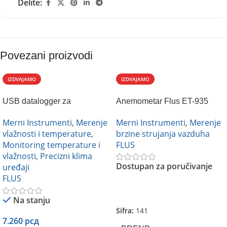
Delite:
Povezani proizvodi
IZDVAJAMO
IZDVAJAMO
USB datalogger za
Anemometar Flus ET-935
temperaturu i vlažnost
Merni Instrumenti
,
Merenje
Merni Instrumenti
,
Merenje
vazduha Flus ET-176
brzine strujanja vazduha
vlažnosti i temperature
,
FLUS
Monitoring temperature i
vlažnosti
,
Precizni klima
Dostupan za poručivanje
uređaji
FLUS
Pročitajte Još
Na stanju
Šifra:
141
7.260
рсд