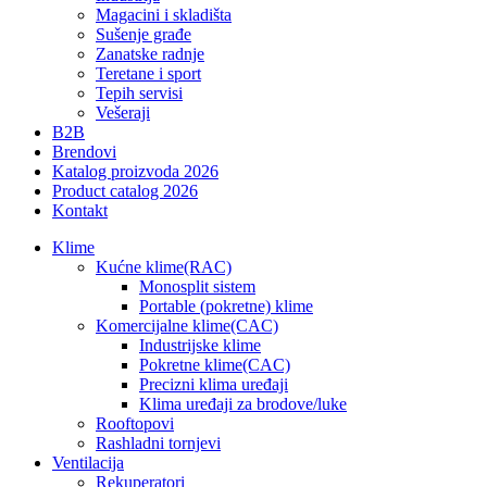
Magacini i skladišta
Sušenje građe
Zanatske radnje
Teretane i sport
Tepih servisi
Vešeraji
B2B
Brendovi
Katalog proizvoda 2026
Product catalog 2026
Kontakt
Klime
Kućne klime(RAC)
Monosplit sistem
Portable (pokretne) klime
Komercijalne klime(CAC)
Industrijske klime
Pokretne klime(CAC)
Precizni klima uređaji
Klima uređaji za brodove/luke
Rooftopovi
Rashladni tornjevi
Ventilacija
Rekuperatori