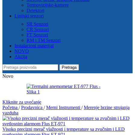
Termovizijske-kamere
Detektori
Linijski senzori
SR Senzori
CR Senzori
FT Senzori
RM i TM Senzori
Instalacioni materijal
NOVO
Akcija
Pretraga
Novo
Kliknite za uvećanje
Početna
/
Prodavnica
/
Merni Instrumenti
/
Merenje brzine strujanja
vazduha
Visoko precizni merač vlažnosti i temperature sa zvučnim i LED
svetlosnim alarmom Flus ET-971