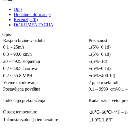
Opis
Dodatne informacije
Recenzije (0)
DOKUMENTACIJA
Opis
Raspon brzine vazduha
Preciznost
0.1～25m/s
±(5%+0.1d)
0.3～90.0 km/h
±(5%+0.1d)
20～4925 stopa/min
±(5%+1d)
0.2～48.5 čvorova
±(5%+0.1d)
0.2～55.8 MPH
±(5%+400.1d)
Vreme uzorkovanja
2 puta u sekundi
Postavljena površina
0.1～9999 cm²/0.1～
Indikacija prekoračenja
Kada brzina vetra pre
Opseg temperature
-20℃~60℃/-4°F～1
Tačnost/rezolucija temperature
±1.0℃/1.8°F