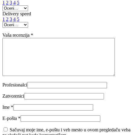
1
2
3
4
5
Delivery speed
1
2
3
4
5
Vaša recenzija
*
Profesionalci
Zatvorenici
Ime
*
E-pošta
*
Sačuvaj moje ime, e-poštu i veb mesto u ovom pregledaču veba