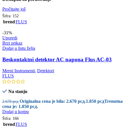
Pročitajte još
Šifra:
152
brend
FLUS
-31%
Uporedi
Brzi prikaz
Dodaj u listu želja
Beskontaktni detektor AC napona Flus AC-03
Merni Instrumenti
,
Detektori
FLUS
Na stanju
Originalna cena je bila: 2.670 рсд.
1.850
рсд
Trenutna
2.670
рсд
cena je: 1.850 рсд.
Dodaj u korpu
Šifra:
166
brend
FLUS