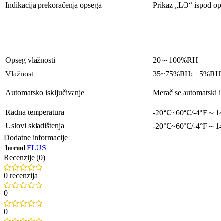
Indikacija prekoračenja opsega
Prikaz „LO“ ispod op
Opseg vlažnosti
20～100%RH
Vlažnost
35~75%RH; ±5%RH,
Automatsko isključivanje
Merač se automatski i
Radna temperatura
-20℃~60℃/-4°F～1
Uslovi skladištenja
-20℃~60℃/-4°F～1
Dodatne informacije
brend
FLUS
Recenzije (0)
0 recenzija
0
0