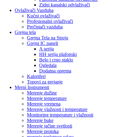
Zidni kanalski odvlaživači
Ovlaživači Vazduha
Kućni ovlaživači
Profesionalni ovlaživači
Prečistači vazduha
Grejna tela
Grejna Tela na Struju
Grejni IC paneli
A serija
HH serija plafonski
Belo i crno staklo
Ogledala
Dodatna oprema
Kaloriferi
Topovi za grejanje
Merni Instrumenti
Merenje dužine
Merenje temperature
Merenje vremena
Merenje vlažnosti i temperature
Monitoring temperature i vlažnosti
Merenje buke
Merenje jačine svetlosti
Merenje protoka
merenje toplotnog udara