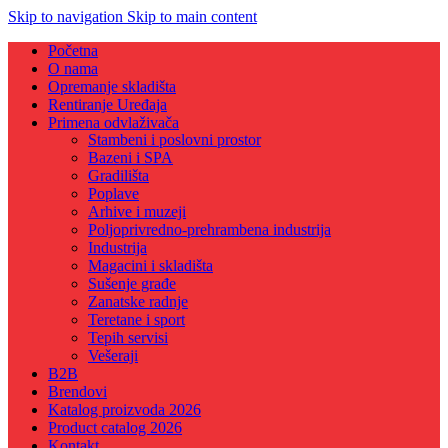
Skip to navigation
Skip to main content
Početna
O nama
Opremanje skladišta
Rentiranje Uređaja
Primena odvlaživača
Stambeni i poslovni prostor
Bazeni i SPA
Gradilišta
Poplave
Arhive i muzeji
Poljoprivredno-prehrambena industrija
Industrija
Magacini i skladišta
Sušenje građe
Zanatske radnje
Teretane i sport
Tepih servisi
Vešeraji
B2B
Brendovi
Katalog proizvoda 2026
Product catalog 2026
Kontakt