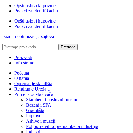
Opšti uslovi kupovine
Podaci za identifikaciju
Opšti uslovi kupovine
Podaci za identifikaciju
izrada i optimizacija sajtova
Pretraga
Proizvodi
Info strane
Početna
O nama
Opremanje skladišta
Rentiranje Uređaja
Primena odvlaživača
Stambeni i poslovni prostor
Bazeni i SPA
Gradilišta
Poplave
Arhive i muzeji
Poljoprivredno-prehrambena industrija
Industrija