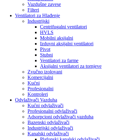
Vazdušne zavese
Filteri
Ventilatori za Hlađenje
Industrijski
Centrifugalni ventilatori
HVLS
Mobilni aksijalni
Izduvni aksijalni ventilatori
Pivot
Stubni
Ventilatori za farme
Aksijalni ventilatori za tornjeve
Zvučno izolovani
Komercijalni
Kućni
Profesionalni
Kontroleri
Odvlaživači Vazduha
Kućni odvlaživači
Profesionalni odvlaživači
Adsorpcioni odvlaživači vazduha
Bazenski odvlaživači
Industrijski odvlaživači
Kanalski odvlaživači
Plafonski kanalski odvlaživači