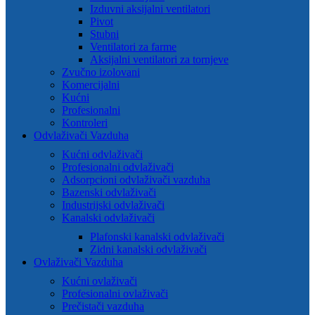
Izduvni aksijalni ventilatori
Pivot
Stubni
Ventilatori za farme
Aksijalni ventilatori za tornjeve
Zvučno izolovani
Komercijalni
Kućni
Profesionalni
Kontroleri
Odvlaživači Vazduha
Kućni odvlaživači
Profesionalni odvlaživači
Adsorpcioni odvlaživači vazduha
Bazenski odvlaživači
Industrijski odvlaživači
Kanalski odvlaživači
Plafonski kanalski odvlaživači
Zidni kanalski odvlaživači
Ovlaživači Vazduha
Kućni ovlaživači
Profesionalni ovlaživači
Prečistači vazduha