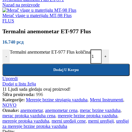
Nazad na proizvode
Merač vlage u materijalu MT-98 Flus
FLUS
Termalni anemometar ET-977 Flus
16.740
рсд
Termalni anemometar ET-977 Flus količina
-
+
Dodaj U Korpu
Uporedi
Dodaj u listu želja
11
Ljudi sada gledaju ovaj proizvod!
Šifra proizvoda:
996
Kategorije:
Merenje brzine strujanja vazduha
,
Merni Instrumenti
,
NOVO
Oznake:
anemometar
,
anemometar cena
,
merac brzine vazduha
,
merac protoka vazduha cena
,
merenje brzine protoka vazduha
,
merenje protoka vazduha
,
merni uređaji cene
,
merni uredjaji
,
uredjaj
za merenje brzine protoka vazduha
Delite: