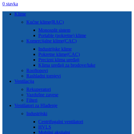
0
stavka
Klime
Kućne klime(RAC)
Monosplit sistem
Portable (pokretne) klime
Komercijalne klime(CAC)
Industrijske klime
Pokretne klime(CAC)
Precizni klima uređaji
Klima uređaji za brodove/luke
Rooftopovi
Rashladni tornjevi
Ventilacija
Rekuperatori
Vazdušne zavese
Filteri
Ventilatori za Hlađenje
Industrijski
Centrifugalni ventilatori
HVLS
Mobilni aksijalni