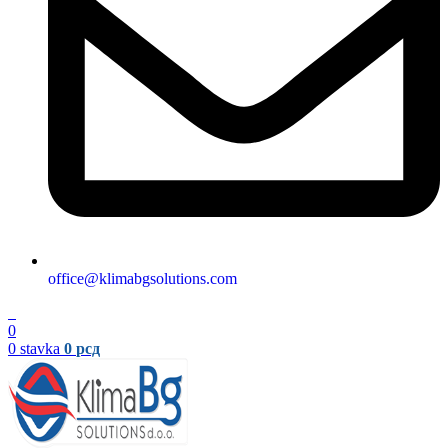
office@klimabgsolutions.com
0
0
0
stavka
0
рсд