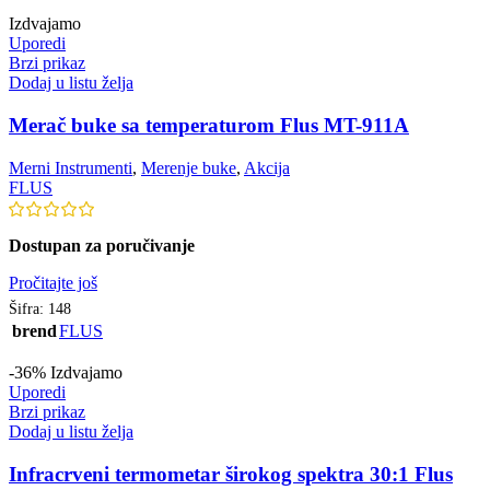
Izdvajamo
Uporedi
Brzi prikaz
Dodaj u listu želja
Merač buke sa temperaturom Flus MT-911A
Merni Instrumenti
,
Merenje buke
,
Akcija
FLUS
Dostupan za poručivanje
Pročitajte još
Šifra:
148
brend
FLUS
-36%
Izdvajamo
Uporedi
Brzi prikaz
Dodaj u listu želja
Infracrveni termometar širokog spektra 30:1 Flus