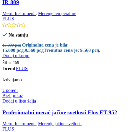
IR-809
Merni Instrumenti
,
Merenje temperature
FLUS
Na stanju
Originalna cena je bila:
15.000
рсд
15.000 рсд.
9.560
рсд
Trenutna cena je: 9.560 рсд.
Dodaj u korpu
Šifra:
159
brend
FLUS
Izdvajamo
Uporedi
Brzi prikaz
Dodaj u listu želja
Profesionalni merač jačine svetlosti Flus ET-952
Merni Instrumenti
,
Merenje jačine svetlosti
FLUS