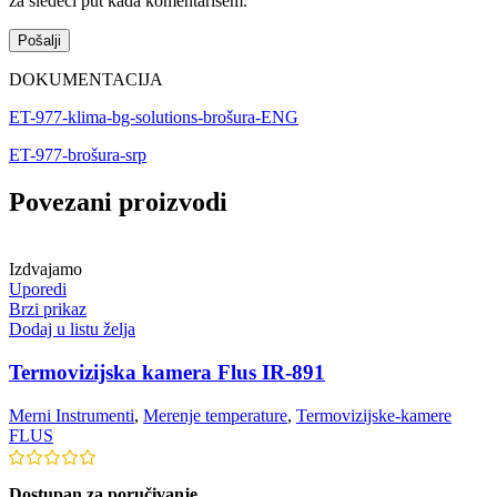
za sledeći put kada komentarišem.
DOKUMENTACIJA
ET-977-klima-bg-solutions-brošura-ENG
ET-977-brošura-srp
Povezani proizvodi
Izdvajamo
Uporedi
Brzi prikaz
Dodaj u listu želja
Termovizijska kamera Flus IR-891
Merni Instrumenti
,
Merenje temperature
,
Termovizijske-kamere
FLUS
Dostupan za poručivanje