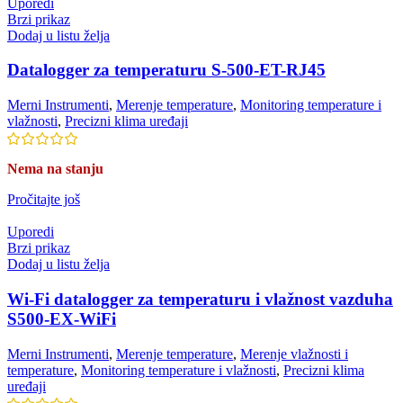
Uporedi
Brzi prikaz
Dodaj u listu želja
Datalogger za temperaturu S-500-ET-RJ45
Merni Instrumenti
,
Merenje temperature
,
Monitoring temperature i
vlažnosti
,
Precizni klima uređaji
Nema na stanju
Pročitajte još
Uporedi
Brzi prikaz
Dodaj u listu želja
Wi-Fi datalogger za temperaturu i vlažnost vazduha
S500-EX-WiFi
Merni Instrumenti
,
Merenje temperature
,
Merenje vlažnosti i
temperature
,
Monitoring temperature i vlažnosti
,
Precizni klima
uređaji