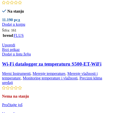
Na stanju
11.190
рсд
Dodaj u korpu
Šifra:
161
brend
FLUS
Uporedi
Brzi prikaz
Dodaj u listu želja
Wi-Fi datalogger za temperaturu S500-ET-WiFi
Merni Instrumenti
,
Merenje temperature
,
Merenje vlažnosti i
temperature
,
Monitoring temperature i vlažnosti
,
Precizni klima
uređaji
Nema na stanju
Pročitajte još