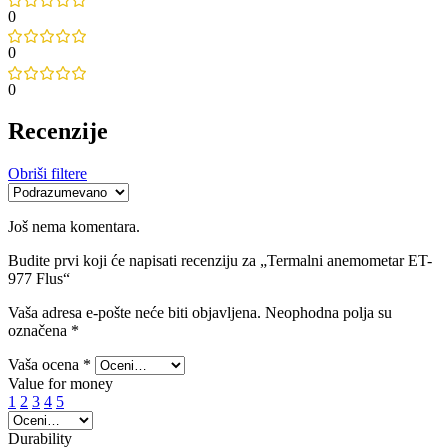
0
0
0
Recenzije
Obriši filtere
Još nema komentara.
Budite prvi koji će napisati recenziju za „Termalni anemometar ET-
977 Flus“
Vaša adresa e-pošte neće biti objavljena.
Neophodna polja su
označena
*
Vaša ocena
*
Value for money
1
2
3
4
5
Durability