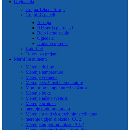
Grejna tela
Grejna Tela na Struju
Grejni IC paneli
A serija
HH serija plafonski
Belo i crno staklo
Ogledala
Dodatna oprema
Kaloriferi
Topovi za grejanje
Merni Instrumenti
Merenje dužine
Merenje temperature
Merenje vremena
Merenje vlažnosti i temperature
Monitoring temperature i vlažnosti
Merenje buke
Merenje jačine svetlosti
Merenje protoka
merenje toplotnog udara
Merenje u anti eksplozivnim sredinama
merenje ugljen-dioksida (CO2)
Merenje ugljen-monoksida(CO)
Merenje brzine strujanja vazduha