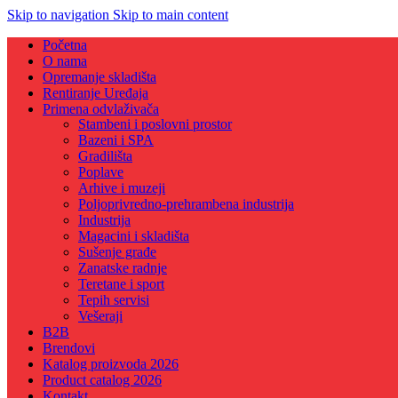
Skip to navigation
Skip to main content
Početna
O nama
Opremanje skladišta
Rentiranje Uređaja
Primena odvlaživača
Stambeni i poslovni prostor
Bazeni i SPA
Gradilišta
Poplave
Arhive i muzeji
Poljoprivredno-prehrambena industrija
Industrija
Magacini i skladišta
Sušenje građe
Zanatske radnje
Teretane i sport
Tepih servisi
Vešeraji
B2B
Brendovi
Katalog proizvoda 2026
Product catalog 2026
Kontakt