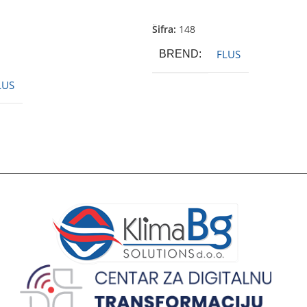
Pročitajte Još
Šifra:
148
FLUS
BREND
LUS