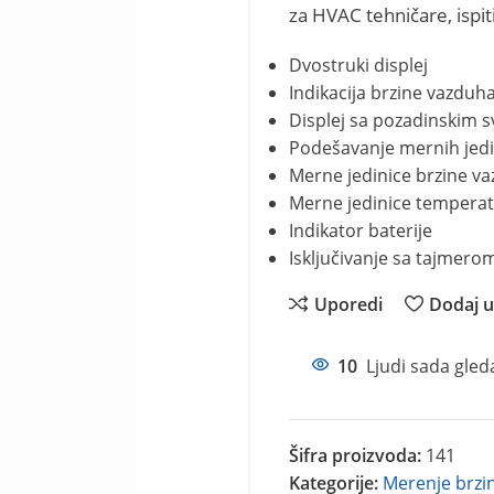
za HVAC tehničare, ispiti
Dvostruki displej
Indikacija brzine vazduh
Displej sa pozadinskim 
Podešavanje mernih jedin
Merne jedinice brzine va
Merne jedinice temperat
Indikator baterije
Isključivanje sa tajmero
Uporedi
Dodaj u 
10
Ljudi sada gled
Šifra proizvoda:
141
Kategorije:
Merenje brzi