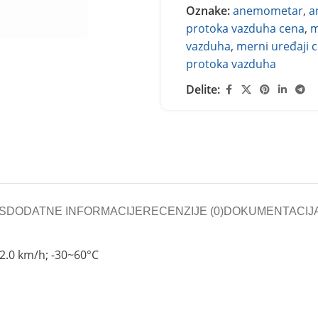
Oznake:
anemometar
,
a
protoka vazduha cena
,
m
vazduha
,
merni uređaji 
protoka vazduha
Delite:
S
DODATNE INFORMACIJE
RECENZIJE (0)
DOKUMENTACIJ
2.0 km/h; -30~60°C