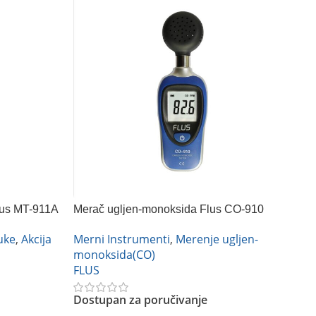
lus MT-911A
Merač ugljen-monoksida Flus CO-910
5u
E
uke
,
Akcija
Merni Instrumenti
,
Merenje ugljen-
M
monoksida(CO)
s
FLUS
M
t
Dostupan za poručivanje
t