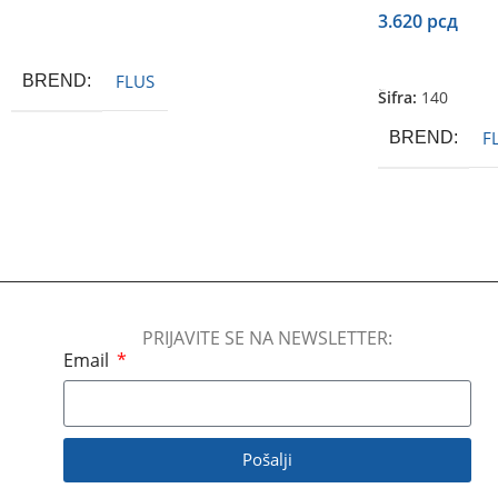
3.620
рсд
Pročitajte Još
Dodaj U Korpu
FLUS
BREND
Šifra:
140
F
BREND
PRIJAVITE SE NA NEWSLETTER:
Email
Pošalji