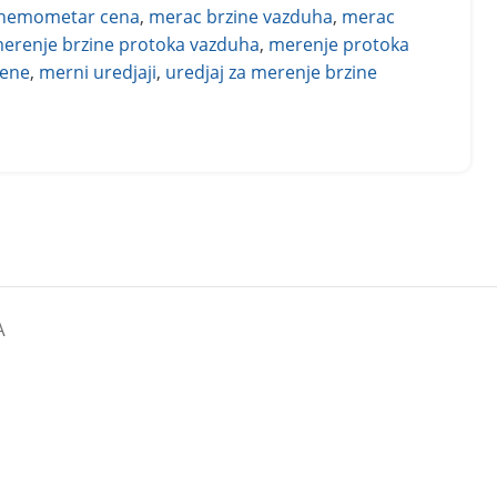
nemometar cena
,
merac brzine vazduha
,
merac
erenje brzine protoka vazduha
,
merenje protoka
cene
,
merni uredjaji
,
uredjaj za merenje brzine
A