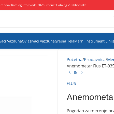
Brendovi
Katalog Proizvoda 2026
Product Catalog 2026
Kontakt
vači Vazduha
Ovlaživači Vazduha
Grejna Tela
Merni Instrumenti
Linij
Početna
Prodavnica
Mer
Anemometar Flus ET-93
FLUS
Anemometar
Pogodan za merenje brzi