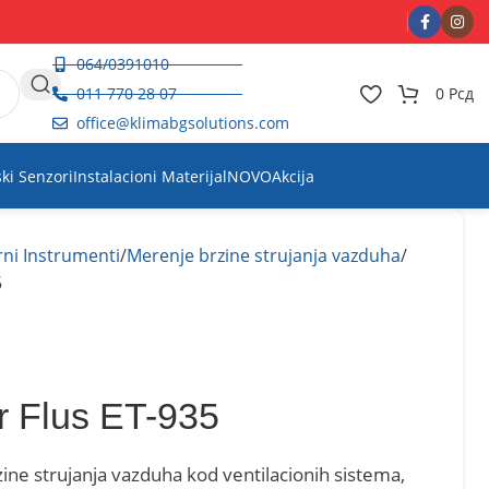
064/0391010
011 770 28 07
0
Рсд
office@klimabgsolutions.com
ski Senzori
Instalacioni Materijal
NOVO
Akcija
ni Instrumenti
Merenje brzine strujanja vazduha
5
 Flus ET-935
ne strujanja vazduha kod ventilacionih sistema,