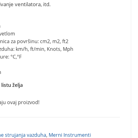
vanje ventilatora, itd.
a
svetlom
ica za površinu: cm2, m2, ft2
zduha: km/h, ft/min, Knots, Mph
ure: °C,°F
m
listu želja
aju ovaj proizvod!
ne strujanja vazduha
,
Merni Instrumenti