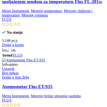
spoljašnjom sondom za temperaturu Flus FL-201w
Merni Instrumenti
,
Merenje temperature
,
Merenje vlažnosti i
temperature
,
Merenje vremena
FLUS
Na stanju
3.140
рсд
Dodaj u korpu
Šifra:
146
brend
FLUS
Izdvajamo
Uporedi
Brzi prikaz
Dodaj u listu želja
Anemometar Flus ET-935
Merni Instrumenti
,
Merenje brzine strujanja vazduha
FLUS