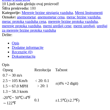
10
Ljudi sada gledaju ovaj proizvod!
Šifra proizvoda:
180
Kategorije:
Merenje brzine strujanja vazduha
,
Merni Instrumenti
Oznake:
anemometar
,
anemometar cena
,
merac brzine vazduha
,
merac protoka vazduha cena
,
merenje brzine protoka vazduha
,
merenje protoka vazduha
,
merni uređaji cene
,
merni uredjaji
,
uredjaj
za merenje brzine protoka vazduha
Delite:
Opis
Dodatne informacije
Recenzije (0)
Dokumentacija
Opis
Opseg
Rezolucija
Tačnost
0.7 ~ 30 m/s
2.5 ~ 105 Km/h
﹤20: 0.1
±(4% +2 digit)
﹥20: 1
1.5 ~ 67.0 MPH
1.3 ~ 58.3 knots
-20℃~ 50℃/-4℉
0.1
±1.5℃(±2.7℉)
～122℉