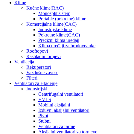
Klime
Kućne klime(RAC)
Monosplit sistem
Portable (pokretne) klime
Komercijalne klime(CAC)
Industrijske klime
Pokretne klime(CAC)
Precizni klima uređaji
Klima uređaji za brodove/luke
Rooftopovi
Rashladni tornjevi
Ventilacija
Rekuperatori
Vazdušne zavese
Filteri
Ventilatori za Hlađenje
Industrijski
Centrifugalni ventilatori
HVLS
Mobilni aksijalni
Izduvni aksijalni ventilatori
Pivot
Stubni
Ventilatori za farme
Aksijalni ventilatori za tornjeve