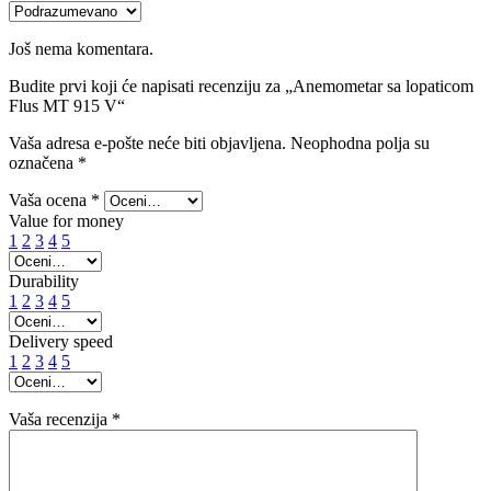
Još nema komentara.
Budite prvi koji će napisati recenziju za „Anemometar sa lopaticom
Flus MT 915 V“
Vaša adresa e-pošte neće biti objavljena.
Neophodna polja su
označena
*
Vaša ocena
*
Value for money
1
2
3
4
5
Durability
1
2
3
4
5
Delivery speed
1
2
3
4
5
Vaša recenzija
*