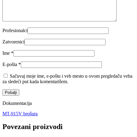
Profesionalci
Zatvorenici
Ime
*
E-pošta
*
Sačuvaj moje ime, e-poštu i veb mesto u ovom pregledaču veba
za sledeći put kada komentarišem.
Dokumentacija
MT-915V brošura
Povezani proizvodi