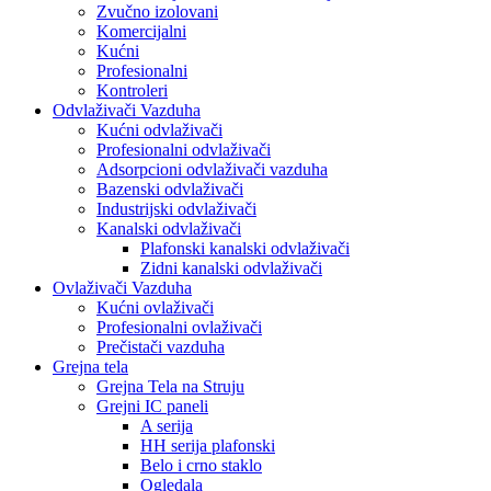
Zvučno izolovani
Komercijalni
Kućni
Profesionalni
Kontroleri
Odvlaživači Vazduha
Kućni odvlaživači
Profesionalni odvlaživači
Adsorpcioni odvlaživači vazduha
Bazenski odvlaživači
Industrijski odvlaživači
Kanalski odvlaživači
Plafonski kanalski odvlaživači
Zidni kanalski odvlaživači
Ovlaživači Vazduha
Kućni ovlaživači
Profesionalni ovlaživači
Prečistači vazduha
Grejna tela
Grejna Tela na Struju
Grejni IC paneli
A serija
HH serija plafonski
Belo i crno staklo
Ogledala