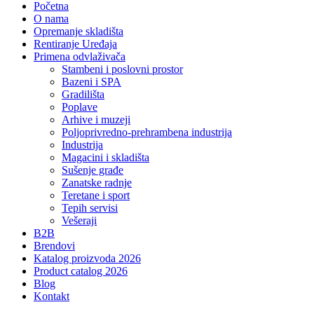
Početna
O nama
Opremanje skladišta
Rentiranje Uređaja
Primena odvlaživača
Stambeni i poslovni prostor
Bazeni i SPA
Gradilišta
Poplave
Arhive i muzeji
Poljoprivredno-prehrambena industrija
Industrija
Magacini i skladišta
Sušenje građe
Zanatske radnje
Teretane i sport
Tepih servisi
Vešeraji
B2B
Brendovi
Katalog proizvoda 2026
Product catalog 2026
Blog
Kontakt