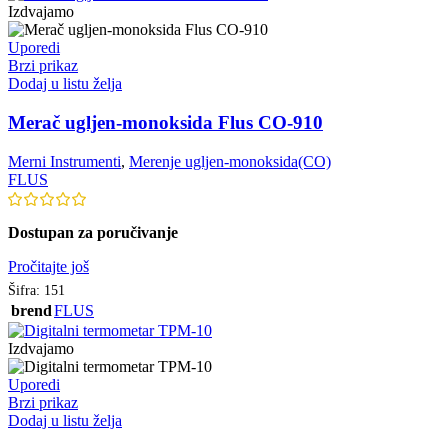
Izdvajamo
Uporedi
Brzi prikaz
Dodaj u listu želja
Merač ugljen-monoksida Flus CO-910
Merni Instrumenti
,
Merenje ugljen-monoksida(CO)
FLUS
Dostupan za poručivanje
Pročitajte još
Šifra:
151
brend
FLUS
Izdvajamo
Uporedi
Brzi prikaz
Dodaj u listu želja