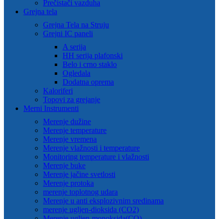
Prečistači vazduha
Grejna tela
Grejna Tela na Struju
Grejni IC paneli
A serija
HH serija plafonski
Belo i crno staklo
Ogledala
Dodatna oprema
Kaloriferi
Topovi za grejanje
Merni Instrumenti
Merenje dužine
Merenje temperature
Merenje vremena
Merenje vlažnosti i temperature
Monitoring temperature i vlažnosti
Merenje buke
Merenje jačine svetlosti
Merenje protoka
merenje toplotnog udara
Merenje u anti eksplozivnim sredinama
merenje ugljen-dioksida (CO2)
Merenje ugljen-monoksida(CO)