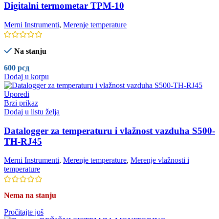
Digitalni termometar TPM-10
Merni Instrumenti
,
Merenje temperature
Na stanju
600
рсд
Dodaj u korpu
Uporedi
Brzi prikaz
Dodaj u listu želja
Datalogger za temperaturu i vlažnost vazduha S500-
TH-RJ45
Merni Instrumenti
,
Merenje temperature
,
Merenje vlažnosti i
temperature
Nema na stanju
Pročitajte još