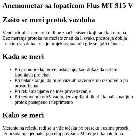
Anemometar sa lopaticom Flus MT 915 V
Zašto se meri protok vazduha
Ventilacioni sistem koji radi ne znači i sistem koji radi kako treba.
Bez merenja protoka ne možete znati da li svaka prostorija dobija
količinu vazduha koja je projektovana, niti gde se gubi učinak.
Kada se meri
Pri primopredaji nove instalacije, kao dokaz da sistem
ispunjava projekat
Pri balansiranju, da bi se vazduh ravnomerno rasporedio po
prostorijama
Pri reklamacijama na loše provetravanje
Pri redovnom održavanju, jer zaprljani filteri i kanali smanjuju
protok postepeno i neprimetno
Kako se meri
Merenje na rešetki radi se u više tačaka po preseku i uzima prosek,
jer brzina nije jednaka po celoj površini. Merenje u kanalu traži