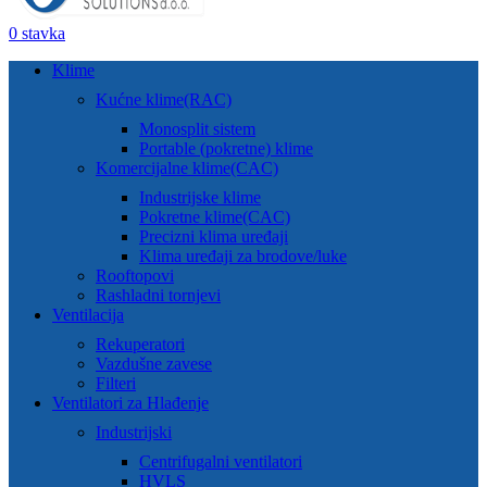
0
stavka
Klime
Kućne klime(RAC)
Monosplit sistem
Portable (pokretne) klime
Komercijalne klime(CAC)
Industrijske klime
Pokretne klime(CAC)
Precizni klima uređaji
Klima uređaji za brodove/luke
Rooftopovi
Rashladni tornjevi
Ventilacija
Rekuperatori
Vazdušne zavese
Filteri
Ventilatori za Hlađenje
Industrijski
Centrifugalni ventilatori
HVLS