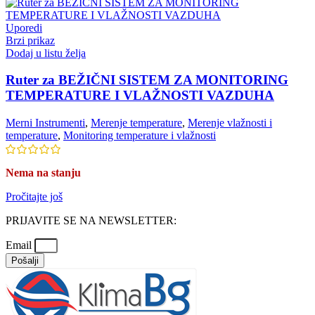
Uporedi
Brzi prikaz
Dodaj u listu želja
Ruter za BEŽIČNI SISTEM ZA MONITORING
TEMPERATURE I VLAŽNOSTI VAZDUHA
Merni Instrumenti
,
Merenje temperature
,
Merenje vlažnosti i
temperature
,
Monitoring temperature i vlažnosti
Nema na stanju
Pročitajte još
PRIJAVITE SE NA NEWSLETTER:
Email
Pošalji