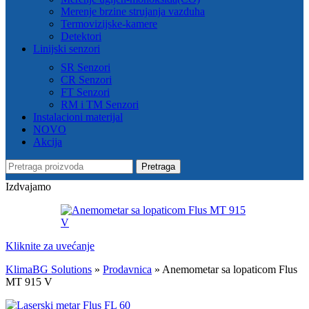
Merenje brzine strujanja vazduha
Termovizijske-kamere
Detektori
Linijski senzori
SR Senzori
CR Senzori
FT Senzori
RM i TM Senzori
Instalacioni materijal
NOVO
Akcija
Pretraga
Izdvajamo
Kliknite za uvećanje
KlimaBG Solutions
»
Prodavnica
»
Anemometar sa lopaticom Flus
MT 915 V