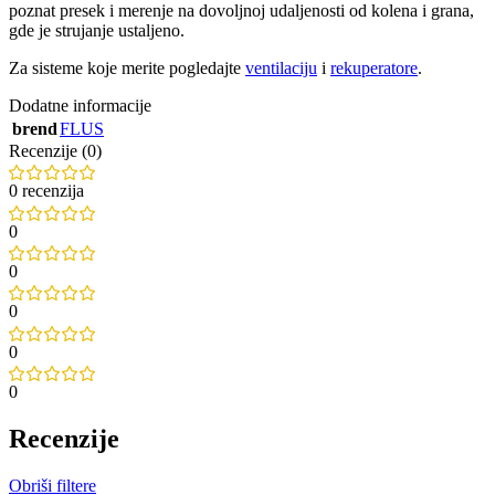
poznat presek i merenje na dovoljnoj udaljenosti od kolena i grana,
gde je strujanje ustaljeno.
Za sisteme koje merite pogledajte
ventilaciju
i
rekuperatore
.
Dodatne informacije
brend
FLUS
Recenzije (0)
0 recenzija
0
0
0
0
0
Recenzije
Obriši filtere