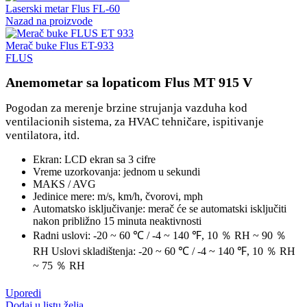
Laserski metar Flus FL-60
Nazad na proizvode
Merač buke Flus ET-933
FLUS
Anemometar sa lopaticom Flus MT 915 V
Pogodan za merenje brzine strujanja vazduha kod
ventilacionih sistema, za HVAC tehničare, ispitivanje
ventilatora, itd.
Ekran: LCD ekran sa 3 cifre
Vreme uzorkovanja: jednom u sekundi
MAKS / AVG
Jedinice mere: m/s, km/h, čvorovi, mph
Automatsko isključivanje: merač će se automatski isključiti
nakon približno 15 minuta neaktivnosti
Radni uslovi: -20 ~ 60 ℃ / -4 ~ 140 ℉, 10 ％ RH ~ 90 ％
RH Uslovi skladištenja: -20 ~ 60 ℃ / -4 ~ 140 ℉, 10 ％ RH
~ 75 ％ RH
Uporedi
Dodaj u listu želja