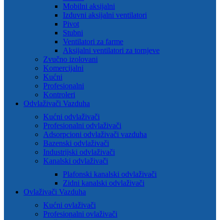
Mobilni aksijalni
Izduvni aksijalni ventilatori
Pivot
Stubni
Ventilatori za farme
Aksijalni ventilatori za tornjeve
Zvučno izolovani
Komercijalni
Kućni
Profesionalni
Kontroleri
Odvlaživači Vazduha
Kućni odvlaživači
Profesionalni odvlaživači
Adsorpcioni odvlaživači vazduha
Bazenski odvlaživači
Industrijski odvlaživači
Kanalski odvlaživači
Plafonski kanalski odvlaživači
Zidni kanalski odvlaživači
Ovlaživači Vazduha
Kućni ovlaživači
Profesionalni ovlaživači