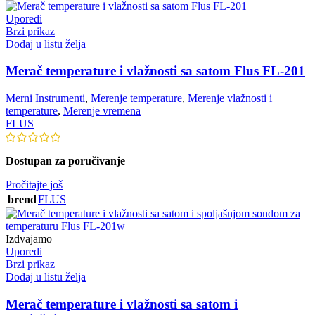
Uporedi
Brzi prikaz
Dodaj u listu želja
Merač temperature i vlažnosti sa satom Flus FL-201
Merni Instrumenti
,
Merenje temperature
,
Merenje vlažnosti i
temperature
,
Merenje vremena
FLUS
Dostupan za poručivanje
Pročitajte još
brend
FLUS
Izdvajamo
Uporedi
Brzi prikaz
Dodaj u listu želja
Merač temperature i vlažnosti sa satom i