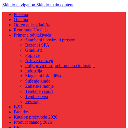
Skip to navigation
Skip to main content
Početna
O nama
Opremanje skladišta
Rentiranje Uređaja
Primena odvlaživača
Stambeni i poslovni prostor
Bazeni i SPA
Gradilišta
Poplave
Arhive i muzeji
Poljoprivredno-prehrambena industrija
Industrija
Magacini i skladišta
Sušenje građe
Zanatske radnje
Teretane i sport
Tepih servisi
Vešeraji
B2B
Brendovi
Katalog proizvoda 2026
Product catalog 2026
Blog