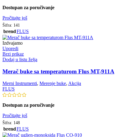
Dostupan za poručivanje
Pročitajte još
Šifra:
141
brend
FLUS
Izdvajamo
Uporedi
Brzi prikaz
Dodaj u listu želja
Merač buke sa temperaturom Flus MT-911A
Merni Instrumenti
,
Merenje buke
,
Akcija
FLUS
Dostupan za poručivanje
Pročitajte još
Šifra:
148
brend
FLUS