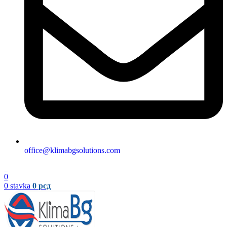
office@klimabgsolutions.com
0
0
0
stavka
0
рсд