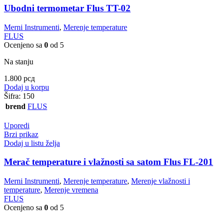
Ubodni termometar Flus TT-02
Merni Instrumenti
,
Merenje temperature
FLUS
Ocenjeno sa
0
od 5
Na stanju
1.800
рсд
Dodaj u korpu
Šifra:
150
brend
FLUS
Uporedi
Brzi prikaz
Dodaj u listu želja
Merač temperature i vlažnosti sa satom Flus FL-201
Merni Instrumenti
,
Merenje temperature
,
Merenje vlažnosti i
temperature
,
Merenje vremena
FLUS
Ocenjeno sa
0
od 5