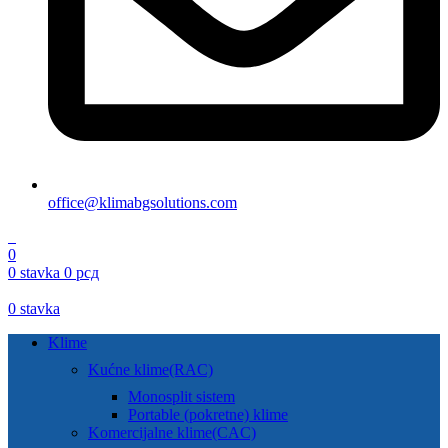
office@klimabgsolutions.com
0
0
0
stavka
0
рсд
0
stavka
Klime
Kućne klime(RAC)
Monosplit sistem
Portable (pokretne) klime
Komercijalne klime(CAC)