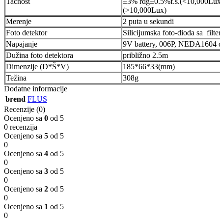
Tačnost
±3% rdg±0.5%f.s.(<10,000Lux
(>10,000Lux)
Merenje
2 puta u sekundi
Foto detektor
Silicijumska foto-dioda sa filt
Napajanje
9V battery, 006P, NEDA1604 
Dužina foto detektora
približno 2.5m
Dimenzije (D*Š*V)
185*66*33(mm)
Težina
308g
Dodatne informacije
brend
FLUS
Recenzije (0)
Ocenjeno sa
0
od 5
0 recenzija
Ocenjeno sa
5
od 5
0
Ocenjeno sa
4
od 5
0
Ocenjeno sa
3
od 5
0
Ocenjeno sa
2
od 5
0
Ocenjeno sa
1
od 5
0