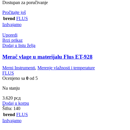
Dostupan za poručivanje
Pročitajte još
brend
FLUS
Izdvajamo
Uporedi
Brzi prikaz
Dodaj u listu želja
Merač vlage u materijalu Flus ET-928
Merni Instrumenti
,
Merenje vlažnosti i temperature
FLUS
Ocenjeno sa
0
od 5
Na stanju
3.620
рсд
Dodaj u korpu
Šifra:
140
brend
FLUS
Izdvajamo