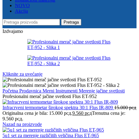
NOVO
Akcija
Pretraga
Izdvajamo
Kliknite za uvećanje
Početna
Prodavnica
Merni Instrumenti
Merenje jačine svetlosti
Profesionalni merač jačine svetlosti Flus ET-952
Infracrveni termometar širokog spektra 30:1 Flus IR-809
15.000
рсд
Originalna cena je bila: 15.000 рсд.
9.560
рсд
Trenutna cena je:
9.560 рсд.
Nazad na proizvode
5u1 set za merenje različitih veličina Flus ET-965