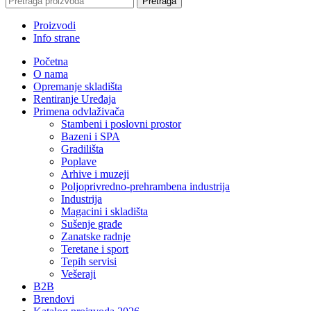
Pretraga
Proizvodi
Info strane
Početna
O nama
Opremanje skladišta
Rentiranje Uređaja
Primena odvlaživača
Stambeni i poslovni prostor
Bazeni i SPA
Gradilišta
Poplave
Arhive i muzeji
Poljoprivredno-prehrambena industrija
Industrija
Magacini i skladišta
Sušenje građe
Zanatske radnje
Teretane i sport
Tepih servisi
Vešeraji
B2B
Brendovi