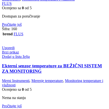
FLUS
Ocenjeno sa
0
od 5
Dostupan za poručivanje
Pročitajte još
Šifra:
160
brend
FLUS
Uporedi
Brzi prikaz
Dodaj u listu želja
Ekterni senzor temperature za BEŽIČNI SISTEM
ZA MONITORING
Merni Instrumenti
,
Merenje temperature
,
Monitoring temperature i
vlažnosti
Ocenjeno sa
0
od 5
Nema na stanju
Pročitajte još