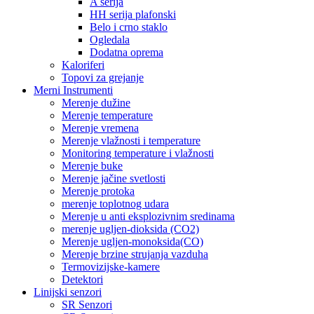
A serija
HH serija plafonski
Belo i crno staklo
Ogledala
Dodatna oprema
Kaloriferi
Topovi za grejanje
Merni Instrumenti
Merenje dužine
Merenje temperature
Merenje vremena
Merenje vlažnosti i temperature
Monitoring temperature i vlažnosti
Merenje buke
Merenje jačine svetlosti
Merenje protoka
merenje toplotnog udara
Merenje u anti eksplozivnim sredinama
merenje ugljen-dioksida (CO2)
Merenje ugljen-monoksida(CO)
Merenje brzine strujanja vazduha
Termovizijske-kamere
Detektori
Linijski senzori
SR Senzori