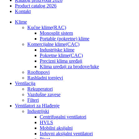
Katalog proizvoda 2026
Product catalog 2026
Kontakt
Klime
Kućne klime(RAC)
Monosplit sistem
Portable (pokretne) klime
Komercijalne klime(CAC)
Industrijske klime
Pokretne klime(CAC)
Precizni klima uređaji
Klima uređaji za brodove/luke
Rooftopovi
Rashladni tornjevi
Ventilacija
Rekuperatori
Vazdušne zavese
Filteri
Ventilatori za Hlađenje
Industrijski
Centrifugalni ventilatori
HVLS
Mobilni aksijalni
Izduvni aksijalni ventilatori