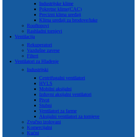
Industrijske klime
Pokretne klime(CAC)
Precizni klima uređaji
Klima uređaji za brodove/luke
Rooftopovi
Rashladni tornjevi
Ventilacija
Rekuperatori
Vazdušne zavese
Filteri
Ventilatori za Hlađenje
Industrijski
Centrifugalni ventilatori
HVLS
Mobilni aksijalni
Izduvni aksijalni ventilatori
Pivot
Stubni
Ventilatori za farme
Aksijalni ventilatori za tornjeve
Zvučno izolovani
Komercijalni
Kućni