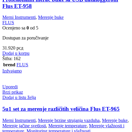
Flus ET-958
Merni Instrumenti
,
Merenje buke
FLUS
Ocenjeno sa
0
od 5
Dostupan za poručivanje
31.920
рсд
Dodaj u korpu
Šifra:
162
brend
FLUS
Izdvajamo
Uporedi
Brzi prikaz
Dodaj u listu želja
5u1 set za merenje različitih veličina Flus ET-965
Merni Instrumenti
,
Merenje brzine strujanja vazduha
,
Merenje buke
,
Merenje jačine svetlosti
,
Merenje temperature
,
Merenje vlažnosti i
temperature
,
Monitoring temperature i vlažnosti