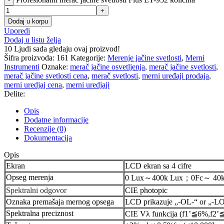
Dodaj u korpu
Uporedi
Dodaj u listu želja
10
Ljudi sada gledaju ovaj proizvod!
Šifra proizvoda:
161
Kategorije:
Merenje jačine svetlosti
,
Merni
Instrumenti
Oznake:
merač jačine osvetljenja
,
merač jačine svetlosti
,
merač jačine svetlosti cena
,
merač svetlosti
,
merni uređaji prodaja
,
merni uredjaj cena
,
merni uredjaji
Delite:
Opis
Dodatne informacije
Recenzije (0)
Dokumentacija
Opis
Ekran
LCD ekran sa 4 cifre
Opseg merenja
0 Lux～400k Lux；0Fc～ 40k
Spektralni odgovor
CIE photopic
Oznaka premašaja mernog opsega
LCD prikazuje „-OL-“ or „-LO
Spektralna preciznost
CIE Vλ funkcija (f1’≦6%,f2’