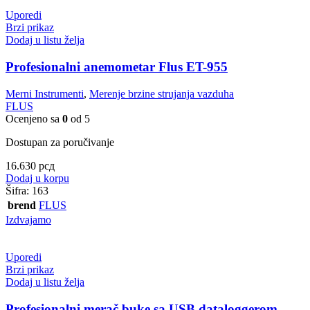
Uporedi
Brzi prikaz
Dodaj u listu želja
Profesionalni anemometar Flus ET-955
Merni Instrumenti
,
Merenje brzine strujanja vazduha
FLUS
Ocenjeno sa
0
od 5
Dostupan za poručivanje
16.630
рсд
Dodaj u korpu
Šifra:
163
brend
FLUS
Izdvajamo
Uporedi
Brzi prikaz
Dodaj u listu želja
Profesionalni merač buke sa USB dataloggerom