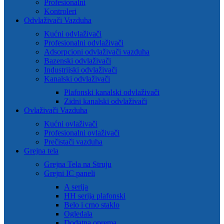
Profesionalni
Kontroleri
Odvlaživači Vazduha
Kućni odvlaživači
Profesionalni odvlaživači
Adsorpcioni odvlaživači vazduha
Bazenski odvlaživači
Industrijski odvlaživači
Kanalski odvlaživači
Plafonski kanalski odvlaživači
Zidni kanalski odvlaživači
Ovlaživači Vazduha
Kućni ovlaživači
Profesionalni ovlaživači
Prečistači vazduha
Grejna tela
Grejna Tela na Struju
Grejni IC paneli
A serija
HH serija plafonski
Belo i crno staklo
Ogledala
Dodatna oprema