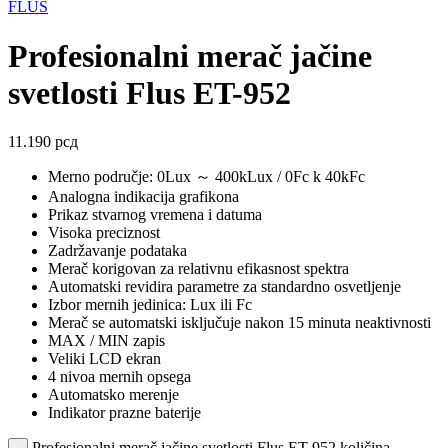
FLUS
Profesionalni merač jačine
svetlosti Flus ET-952
11.190
рсд
Merno područje: 0Lux ～ 400kLux / 0Fc k 40kFc
Analogna indikacija grafikona
Prikaz stvarnog vremena i datuma
Visoka preciznost
Zadržavanje podataka
Merač korigovan za relativnu efikasnost spektra
Automatski revidira parametre za standardno osvetljenje
Izbor mernih jedinica: Lux ili Fc
Merač se automatski isključuje nakon 15 minuta neaktivnosti
MAX / MIN zapis
Veliki LCD ekran
4 nivoa mernih opsega
Automatsko merenje
Indikator prazne baterije
Profesionalni merač jačine svetlosti Flus ET-952 količina