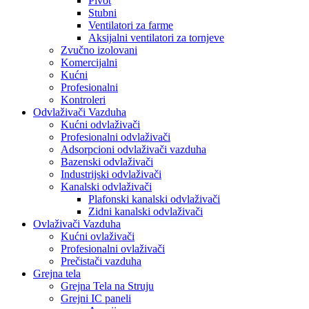
Pivot
Stubni
Ventilatori za farme
Aksijalni ventilatori za tornjeve
Zvučno izolovani
Komercijalni
Kućni
Profesionalni
Kontroleri
Odvlaživači Vazduha
Kućni odvlaživači
Profesionalni odvlaživači
Adsorpcioni odvlaživači vazduha
Bazenski odvlaživači
Industrijski odvlaživači
Kanalski odvlaživači
Plafonski kanalski odvlaživači
Zidni kanalski odvlaživači
Ovlaživači Vazduha
Kućni ovlaživači
Profesionalni ovlaživači
Prečistači vazduha
Grejna tela
Grejna Tela na Struju
Grejni IC paneli