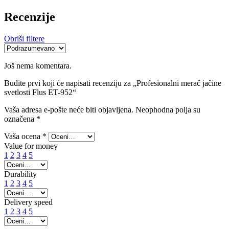
Recenzije
Obriši filtere
Još nema komentara.
Budite prvi koji će napisati recenziju za „Profesionalni merač jačine
svetlosti Flus ET-952“
Vaša adresa e-pošte neće biti objavljena.
Neophodna polja su
označena
*
Vaša ocena
*
Value for money
1
2
3
4
5
Durability
1
2
3
4
5
Delivery speed
1
2
3
4
5