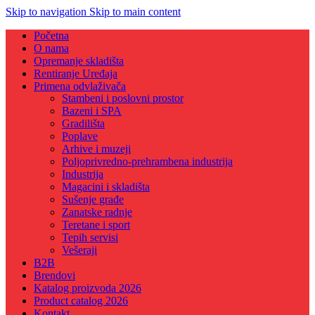
Skip to navigation
Skip to main content
Početna
O nama
Opremanje skladišta
Rentiranje Uređaja
Primena odvlaživača
Stambeni i poslovni prostor
Bazeni i SPA
Gradilišta
Poplave
Arhive i muzeji
Poljoprivredno-prehrambena industrija
Industrija
Magacini i skladišta
Sušenje građe
Zanatske radnje
Teretane i sport
Tepih servisi
Vešeraji
B2B
Brendovi
Katalog proizvoda 2026
Product catalog 2026
Kontakt