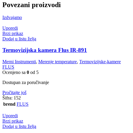
Povezani proizvodi
Izdvajamo
Uporedi
Brzi prikaz
Dodaj u listu želja
Termovizijska kamera Flus IR-891
Merni Instrumenti
,
Merenje temperature
,
Termovizijske-kamere
FLUS
Ocenjeno sa
0
od 5
Dostupan za poručivanje
Pročitajte još
Šifra:
152
brend
FLUS
Uporedi
Brzi prikaz
Dodaj u listu želja