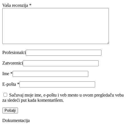
Vaša recenzija
*
Profesionalci
Zatvorenici
Ime
*
E-pošta
*
Sačuvaj moje ime, e-poštu i veb mesto u ovom pregledaču veba
za sledeći put kada komentarišem.
Dokumentacija