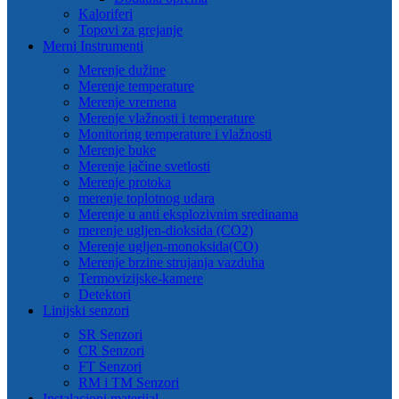
Kaloriferi
Topovi za grejanje
Merni Instrumenti
Merenje dužine
Merenje temperature
Merenje vremena
Merenje vlažnosti i temperature
Monitoring temperature i vlažnosti
Merenje buke
Merenje jačine svetlosti
Merenje protoka
merenje toplotnog udara
Merenje u anti eksplozivnim sredinama
merenje ugljen-dioksida (CO2)
Merenje ugljen-monoksida(CO)
Merenje brzine strujanja vazduha
Termovizijske-kamere
Detektori
Linijski senzori
SR Senzori
CR Senzori
FT Senzori
RM i TM Senzori
Instalacioni materijal