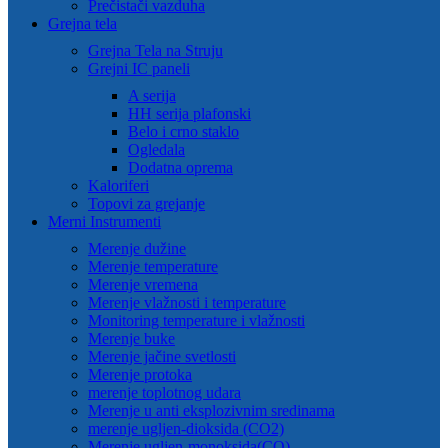
Prečistači vazduha
Grejna tela
Grejna Tela na Struju
Grejni IC paneli
A serija
HH serija plafonski
Belo i crno staklo
Ogledala
Dodatna oprema
Kaloriferi
Topovi za grejanje
Merni Instrumenti
Merenje dužine
Merenje temperature
Merenje vremena
Merenje vlažnosti i temperature
Monitoring temperature i vlažnosti
Merenje buke
Merenje jačine svetlosti
Merenje protoka
merenje toplotnog udara
Merenje u anti eksplozivnim sredinama
merenje ugljen-dioksida (CO2)
Merenje ugljen-monoksida(CO)