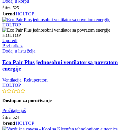
Dodaj u korpu
Šifra:
525
brend
HOLTOP
Uporedi
Brzi prikaz
Dodaj u listu želja
Eco Pair Plus jednosobni ventilator sa povratom
energije
Ventilacija
,
Rekuperatori
HOLTOP
Dostupan za poručivanje
Pročitajte još
Šifra:
524
brend
HOLTOP