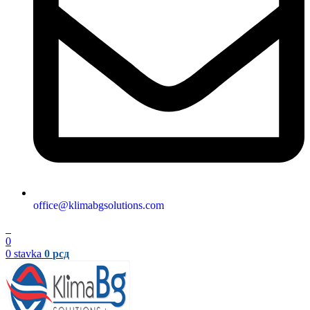
office@klimabgsolutions.com
0
0
0
stavka
0
рсд