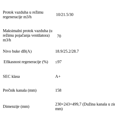
Protok vazduha u režimu
10/21.5/30
regeneracije m3/h
Maksimalni protok vazduha (u
režimu pojačanja ventilatora)
70
m3/h
Nivo buke
dB(A)
18.9/25.2/28.7
Efikasnost regeneracije (%)
≤97
SEC klasa
A+
Prečnik kanala (mm)
158
230×243×499,7 (Dužina kanala u zi
Dimenzije
(mm)
mm)