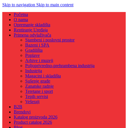
Skip to navigation
Skip to main content
Početna
O nama
Opremanje skladišta
Rentiranje Uređaja
Primena odvlaživača
Stambeni i poslovni prostor
Bazeni i SPA
Gradilišta
Poplave
Arhive i muzeji
Poljoprivredno-prehrambena industrija
Industrija
Magacini i skladišta
Sušenje građe
Zanatske radnje
Teretane i sport
Tepih servisi
Vešeraji
B2B
Brendovi
Katalog proizvoda 2026
Product catalog 2026
Blog