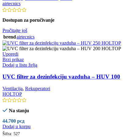
airtecnics
Dostupan za poručivanje
Pročitajte još
brend
airtecnics
Uporedi
Brzi prikaz
Dodaj u listu želja
UVC filter za dezinfekciju vazduha – HUV 100
Ventilacija
,
Rekuperatori
HOLTOP
Na stanju
44.700
рсд
Dodaj u korpu
Šifra:
527