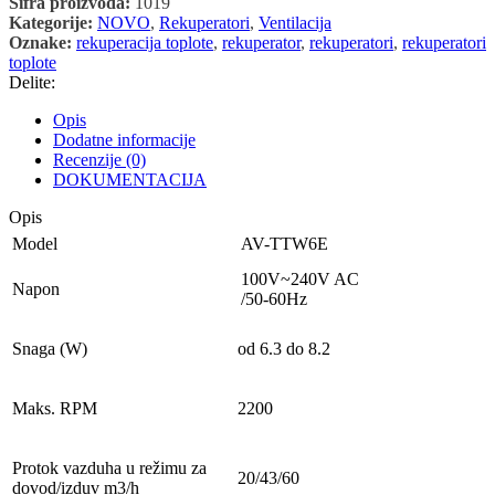
Šifra proizvoda:
1019
Kategorije:
NOVO
,
Rekuperatori
,
Ventilacija
Oznake:
rekuperacija toplote
,
rekuperator
,
rekuperatori
,
rekuperatori
toplote
Delite:
Opis
Dodatne informacije
Recenzije (0)
DOKUMENTACIJA
Opis
Model
AV-TTW6E
100V~240V AC
Napon
/50-60Hz
Snaga (W)
od 6.3 do 8.2
Maks. RPM
2200
Protok vazduha u režimu za
20/43/60
dovod/izduv m3/h