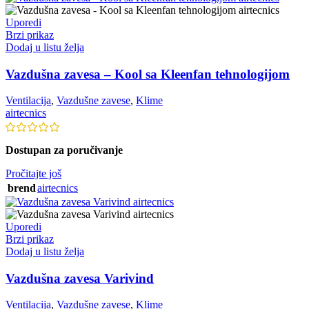
Uporedi
Brzi prikaz
Dodaj u listu želja
Vazdušna zavesa – Kool sa Kleenfan tehnologijom
Ventilacija
,
Vazdušne zavese
,
Klime
airtecnics
Dostupan za poručivanje
Pročitajte još
brend
airtecnics
Uporedi
Brzi prikaz
Dodaj u listu želja
Vazdušna zavesa Varivind
Ventilacija
,
Vazdušne zavese
,
Klime