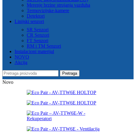
Merenje brzine strujanja vazduha
Termovizijske-kamere
Detektori
Linijski senzori
SR Senzori
CR Senzori
FT Senzori
RM i TM Senzori
Instalacioni materijal
NOVO
Akcija
Pretraga
Novo