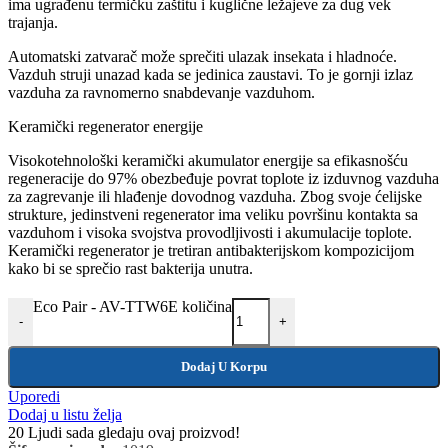
ima ugrađenu termičku zaštitu i kuglične ležajeve za dug vek
trajanja.
Automatski zatvarač može sprečiti ulazak insekata i hladnoće.
Vazduh struji unazad kada se jedinica zaustavi. To je gornji izlaz
vazduha za ravnomerno snabdevanje vazduhom.
Keramički regenerator energije
Visokotehnološki keramički akumulator energije sa efikasnošću
regeneracije do 97% obezbeđuje povrat toplote iz izduvnog vazduha
za zagrevanje ili hlađenje dovodnog vazduha. Zbog svoje ćelijske
strukture, jedinstveni regenerator ima veliku površinu kontakta sa
vazduhom i visoka svojstva provodljivosti i akumulacije toplote.
Keramički regenerator je tretiran antibakterijskom kompozicijom
kako bi se sprečio rast bakterija unutra.
Eco Pair - AV-TTW6E količina
-
+
Dodaj U Korpu
Uporedi
Dodaj u listu želja
20
Ljudi sada gledaju ovaj proizvod!