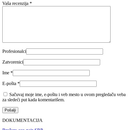
Vaša recenzija
*
Profesionalci
Zatvorenici
Ime
*
E-pošta
*
Sačuvaj moje ime, e-poštu i veb mesto u ovom pregledaču veba
za sledeći put kada komentarišem.
DOKUMENTACIJA