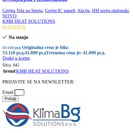
Grejna Tela na Struju
,
Grejni IC paneli
,
Akcija
,
HH serija plafonski
,
NOVO
KMB HEAT SOLUTIONS
Na stanju
Originalna cena je bila:
53.110
рсд
53.110 рсд.
41.890
рсд
Trenutna cena je: 41.890 рсд.
Dodaj u korpu
Šifra:
845
brend
KMB HEAT SOLUTIONS
PRIJAVITE SE NA NEWSLETTER:
Email
Pošalji