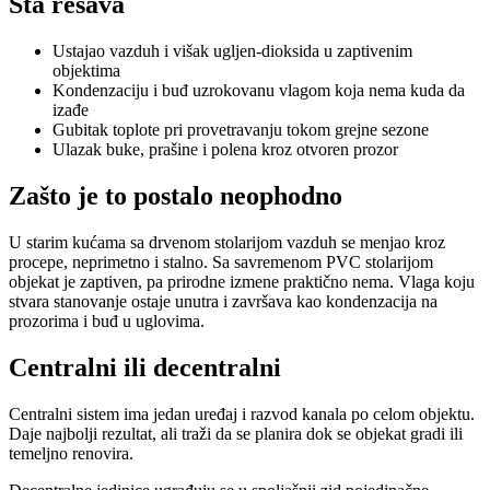
Šta rešava
Ustajao vazduh i višak ugljen-dioksida u zaptivenim
objektima
Kondenzaciju i buđ uzrokovanu vlagom koja nema kuda da
izađe
Gubitak toplote pri provetravanju tokom grejne sezone
Ulazak buke, prašine i polena kroz otvoren prozor
Zašto je to postalo neophodno
U starim kućama sa drvenom stolarijom vazduh se menjao kroz
procepe, neprimetno i stalno. Sa savremenom PVC stolarijom
objekat je zaptiven, pa prirodne izmene praktično nema. Vlaga koju
stvara stanovanje ostaje unutra i završava kao kondenzacija na
prozorima i buđ u uglovima.
Centralni ili decentralni
Centralni sistem ima jedan uređaj i razvod kanala po celom objektu.
Daje najbolji rezultat, ali traži da se planira dok se objekat gradi ili
temeljno renovira.