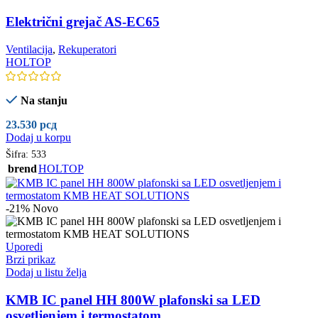
Električni grejač AS-EC65
Ventilacija
,
Rekuperatori
HOLTOP
Na stanju
23.530
рсд
Dodaj u korpu
Šifra:
533
brend
HOLTOP
-21%
Novo
Uporedi
Brzi prikaz
Dodaj u listu želja
KMB IC panel HH 800W plafonski sa LED
osvetljenjem i termostatom