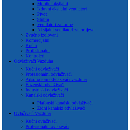
Mobilni aksijalni
Izduvni aksijalni ventilatori
Pivot
Stubni
Ventilatori za farme
Aksijalni ventilatori za tornjeve
Zvučno izolovani
Komercijalni
Kućni
Profesionalni
Kontroleri
Odvlaživači Vazduha
Kućni odvlaživači
Profesionalni odvlaživači
Adsorpcioni odvlaživači vazduha
Bazenski odvlaživači
Industrijski odvlaživači
Kanalski odvlaživači
Plafonski kanalski odvlaživači
Zidni kanalski odvlaživači
Ovlaživači Vazduha
Kućni ovlaživači
Profesionalni ovlaživači