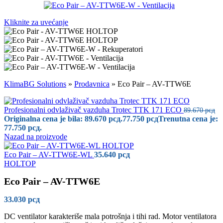
Kliknite za uvećanje
KlimaBG Solutions
»
Prodavnica
»
Eco Pair – AV-TTW6E
Profesionalni odvlaživač vazduha Trotec TTK 171 ECO
89.670
рсд
Originalna cena je bila: 89.670 рсд.
77.750
рсд
Trenutna cena je:
77.750 рсд.
Nazad na proizvode
Eco Pair – AV-TTW6E-WL
35.640
рсд
HOLTOP
Eco Pair – AV-TTW6E
33.030
рсд
DC ventilator karakteriše mala potrošnja i tihi rad. Motor ventilatora