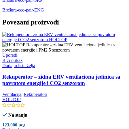
Brošura-eco-pair-SRP
Brošura-eco-pair-ENG
Povezani proizvodi
Uporedi
Brzi prikaz
Dodaj u listu želja
Rekuperator – zidna ERV ventilaciona jedinica sa
povratom energije i CO2 senzorom
Ventilacija
,
Rekuperatori
HOLTOP
Na stanju
123.000
рсд