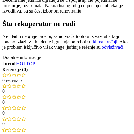
Decentralne jedinice ugrađuju se u spoljašnji zid pojedinačne
prostorije, bez kanala. Naknadna ugradnja u postojeći objekat je
izvodljiva, pa su čest izbor pri renoviranju.
Šta rekuperator ne radi
Ne hladi i ne greje prostor, samo vraća toplotu iz vazduha koji
ionako izlazi. Za hlađenje i grejanje potrebni su
klima uređaji
. Ako
je problem isključivo višak vlage, jeftinije rešenje su
odvlaživači
.
Dodatne informacije
brend
HOLTOP
Recenzije (0)
0 recenzija
0
0
0
0