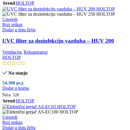
brend
HOLTOP
Uporedi
Brzi prikaz
Dodaj u listu želja
UVC filter za dezinfekciju vazduha – HUV 200
Ventilacija
,
Rekuperatori
HOLTOP
Na stanju
54.300
рсд
Dodaj u korpu
Šifra:
528
brend
HOLTOP
Uporedi
Brzi prikaz
Dodaj u listu želja