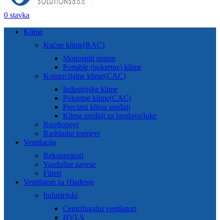
0
stavka
Klime
Kućne klime(RAC)
Monosplit sistem
Portable (pokretne) klime
Komercijalne klime(CAC)
Industrijske klime
Pokretne klime(CAC)
Precizni klima uređaji
Klima uređaji za brodove/luke
Rooftopovi
Rashladni tornjevi
Ventilacija
Rekuperatori
Vazdušne zavese
Filteri
Ventilatori za Hlađenje
Industrijski
Centrifugalni ventilatori
HVLS