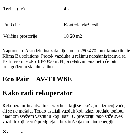
Težina (kg)
4.2
Funkcije
Kontrola vlažnosti
Veličina prostorije
10-20 m2
Napomena: Ako debljina zida nije unutar 280-470 mm, kontaktirajte
Klima Bg solutions. Protok vazduha u režimu napajanja/izduva sa
F7 filterom je oko 18/40/50 m3/h, a relativni parametri će biti
prilagođeni u skladu sa tim.
Eco Pair – AV-TTW6E
Kako radi rekuperator
Rekuperator ima dva toka vazduha koji se ukrštaju u izmenjivaču,
ali se ne mešaju. Topao ustajali vazduh koji izlazi predaje toplotu
hladnom svežem vazduhu koji ulazi. U prostoriju tako stiže svež
vazduh koji je već predgrejan, bez trošenja dodatne energije.