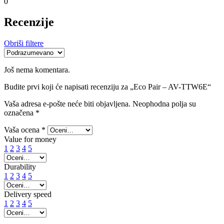
0
Recenzije
Obriši filtere
Još nema komentara.
Budite prvi koji će napisati recenziju za „Eco Pair – AV-TTW6E“
Vaša adresa e-pošte neće biti objavljena.
Neophodna polja su
označena
*
Vaša ocena
*
Value for money
1
2
3
4
5
Durability
1
2
3
4
5
Delivery speed
1
2
3
4
5