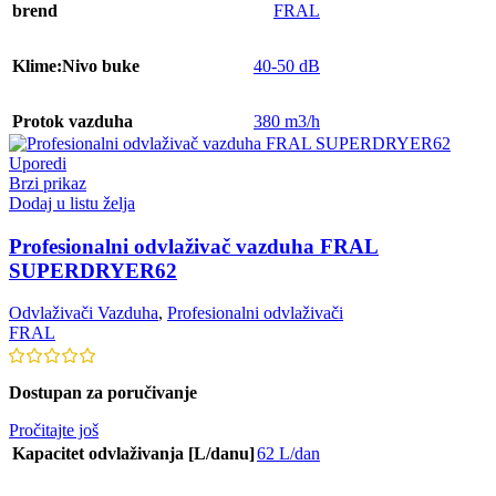
brend
FRAL
Klime:Nivo buke
40-50 dB
Protok vazduha
380 m3/h
Uporedi
Brzi prikaz
Dodaj u listu želja
Profesionalni odvlaživač vazduha FRAL
SUPERDRYER62
Odvlaživači Vazduha
,
Profesionalni odvlaživači
FRAL
Dostupan za poručivanje
Pročitajte još
Kapacitet odvlaživanja [L/danu]
62 L/dan