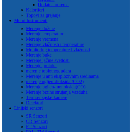
Dodatna oprema
Kaloriferi
Topovi za grejanje
Merni Instrumenti
Merenje dužine
Merenje temperature
Merenje vremena
Merenje vlažnosti i temperature
Monitoring temperature i vlažnosti
Merenje buke
Merenje jačine svetlosti
Merenje protoka
merenje toplotnog udara
Merenje u anti eksplozivnim sredinama
merenje ugljen-dioksida (CO2)
Merenje ugljen-monoksida(CO)
Merenje brzine strujanja vazduha
Termovizijske-kamere
Detektori
Linijski senzori
SR Senzori
CR Senzori
FT Senzori
RM i TM Senzori