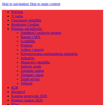
Skip to navigation
Skip to main content
Početna
O nama
Opremanje skladišta
Rentiranje Uređaja
Primena odvlaživača
Stambeni i poslovni prostor
Bazeni i SPA
Gradilišta
Poplave
Arhive i muzeji
Poljoprivredno-prehrambena industrija
Industrija
Magacini i skladišta
Sušenje građe
Zanatske radnje
Teretane i sport
Tepih servisi
Vešeraji
B2B
Brendovi
Katalog proizvoda 2026
Product catalog 2026
Blog