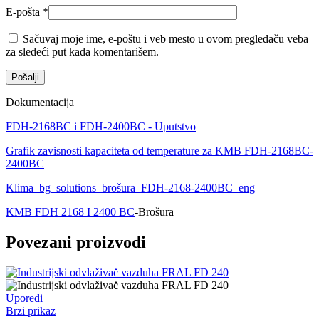
E-pošta
*
Sačuvaj moje ime, e-poštu i veb mesto u ovom pregledaču veba
za sledeći put kada komentarišem.
Dokumentacija
FDH-2168BC i FDH-2400BC - Uputstvo
Grafik zavisnosti kapaciteta od temperature za KMB FDH-2168BC-
2400BC
Klima_bg_solutions_brošura_FDH-2168-2400BC_eng
KMB FDH 2168 I 2400 BC
-Brošura
Povezani proizvodi
Uporedi
Brzi prikaz