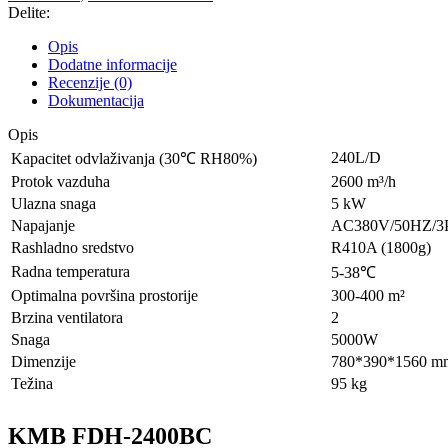
Delite:
Opis
Dodatne informacije
Recenzije (0)
Dokumentacija
Opis
240L/D
Kapacitet odvlaživanja (30℃ RH80%)
Protok vazduha
2600 m³/h
Ulazna snaga
5 kW
Napajanje
AC380V/50HZ/3
Rashladno sredstvo
R410A (1800g)
Radna temperatura
5-38℃
Optimalna površina prostorije
300-400 m²
Brzina ventilatora
2
Snaga
5000W
Dimenzije
780*390*1560 m
Težina
95 kg
KMB FDH-2400BC