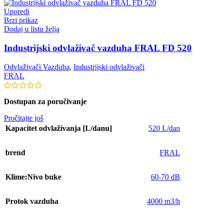
Uporedi
Brzi prikaz
Dodaj u listu želja
Industrijski odvlaživač vazduha FRAL FD 520
Odvlaživači Vazduha
,
Industrijski odvlaživači
FRAL
Dostupan za poručivanje
Pročitajte još
Kapacitet odvlaživanja [L/danu]
520 L/dan
brend
FRAL
Klime:Nivo buke
60-70 dB
Protok vazduha
4000 m3/h