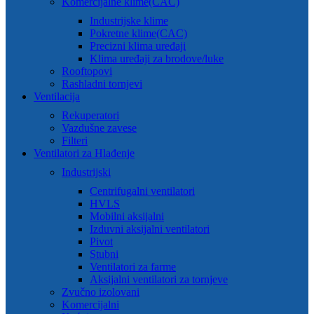
Komercijalne klime(CAC)
Industrijske klime
Pokretne klime(CAC)
Precizni klima uređaji
Klima uređaji za brodove/luke
Rooftopovi
Rashladni tornjevi
Ventilacija
Rekuperatori
Vazdušne zavese
Filteri
Ventilatori za Hlađenje
Industrijski
Centrifugalni ventilatori
HVLS
Mobilni aksijalni
Izduvni aksijalni ventilatori
Pivot
Stubni
Ventilatori za farme
Aksijalni ventilatori za tornjeve
Zvučno izolovani
Komercijalni