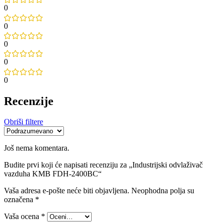
0
0
0
0
0
Recenzije
Obriši filtere
Još nema komentara.
Budite prvi koji će napisati recenziju za „Industrijski odvlaživač
vazduha KMB FDH-2400BC“
Vaša adresa e-pošte neće biti objavljena.
Neophodna polja su
označena
*
Vaša ocena
*