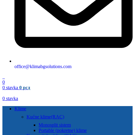
office@klimabgsolutions.com
0
0
0
stavka
0
рсд
0
stavka
Klime
Kućne klime(RAC)
Monosplit sistem
Portable (pokretne) klime