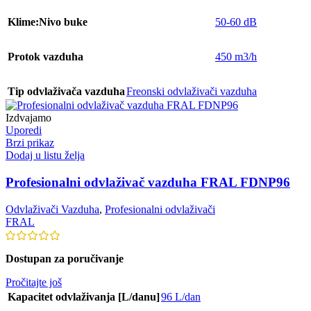
Klime:Nivo buke
50-60 dB
Protok vazduha
450 m3/h
Tip odvlaživača vazduha
Freonski odvlaživači vazduha
Izdvajamo
Uporedi
Brzi prikaz
Dodaj u listu želja
Profesionalni odvlaživač vazduha FRAL FDNP96
Odvlaživači Vazduha
,
Profesionalni odvlaživači
FRAL
Dostupan za poručivanje
Pročitajte još
Kapacitet odvlaživanja [L/danu]
96 L/dan