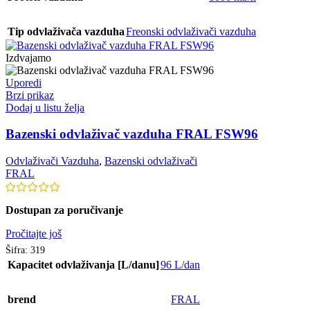
Tip odvlaživača vazduha
Freonski odvlaživači vazduha
Izdvajamo
Uporedi
Brzi prikaz
Dodaj u listu želja
Bazenski odvlaživač vazduha FRAL FSW96
Odvlaživači Vazduha
,
Bazenski odvlaživači
FRAL
Dostupan za poručivanje
Pročitajte još
Šifra:
319
Kapacitet odvlaživanja [L/danu]
96 L/dan
brend
FRAL