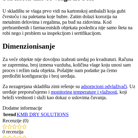
U skladištu se vlaga prvo vidi na kartonskoj ambalaži koja gubi
čvrstoću i na paletama koje bubre. Zatim dolazi korozija na
metalnim delovima i regalima, pa buđ na zidovima. Kod
prehrambenih i farmaceutskih objekata posledica nije samo šteta na
robi nego i problem sa inspekcijom i sertifikacijom.
Dimenzionisanje
Za veće objekte nije dovoljno izabrati uređaj po kvadraturi. Računa
se zapremina, broj izmena vazduha, količina vlage koju unosi sam
proces i režim rada objekta. Pošaljite nam podatke pa ćemo
predložiti konfiguraciju i broj uređaja.
Za nezagrejana skladišta zimi rešenje su
adsorpcioni odvlaživači
. Uz
uređaje preporučujemo i
monitoring temperature i vlažnosti
, koji
beleži vrednosti i služi kao dokaz o uslovima čuvanja.
Dodatne informacije
brend
KMB DRY SOLUTIONS
Recenzije (0)
0 recenzija