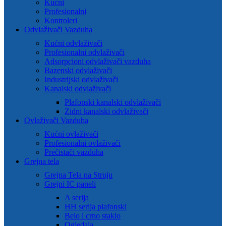
Kućni
Profesionalni
Kontroleri
Odvlaživači Vazduha
Kućni odvlaživači
Profesionalni odvlaživači
Adsorpcioni odvlaživači vazduha
Bazenski odvlaživači
Industrijski odvlaživači
Kanalski odvlaživači
Plafonski kanalski odvlaživači
Zidni kanalski odvlaživači
Ovlaživači Vazduha
Kućni ovlaživači
Profesionalni ovlaživači
Prečistači vazduha
Grejna tela
Grejna Tela na Struju
Grejni IC paneli
A serija
HH serija plafonski
Belo i crno staklo
Ogledala