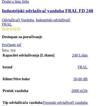
Dodaj u listu želja
Industrijski odvlaživač vazduha FRAL FD 240
Odvlaživači Vazduha
,
Industrijski odvlaživači
FRAL
Dostupan za poručivanje
Pročitajte još
Šifra:
314
Kapacitet odvlaživanja [L/danu]
240 L/dan
brend
FRAL
Klime:Nivo buke
50-60 dB
Protok vazduha
2000 m3/h
Tip odvlaživača vazduha
Freonski odvlaživači vazduha