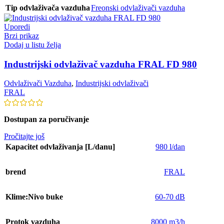
Tip odvlaživača vazduha
Freonski odvlaživači vazduha
Uporedi
Brzi prikaz
Dodaj u listu želja
Industrijski odvlaživač vazduha FRAL FD 980
Odvlaživači Vazduha
,
Industrijski odvlaživači
FRAL
Dostupan za poručivanje
Pročitajte još
Kapacitet odvlaživanja [L/danu]
980 l/dan
brend
FRAL
Klime:Nivo buke
60-70 dB
Protok vazduha
8000 m3/h