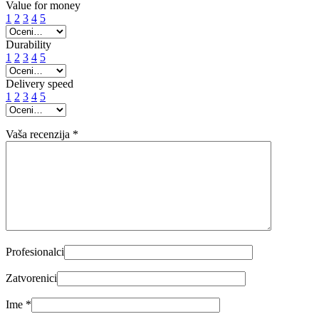
Value for money
1
2
3
4
5
Durability
1
2
3
4
5
Delivery speed
1
2
3
4
5
Vaša recenzija
*
Profesionalci
Zatvorenici
Ime
*