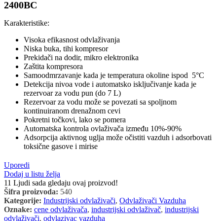
2400BC
Karakteristike:
Visoka efikasnost odvlaživanja
Niska buka, tihi kompresor
Prekidači na dodir, mikro elektronika
Zaštita kompresora
Samoodmrzavanje kada je temperatura okoline ispod 5°C
Detekcija nivoa vode i automatsko isključivanje kada je
rezervoar za vodu pun (do 7 L)
Rezervoar za vodu može se povezati sa spoljnom
kontinuiranom drenažnom cevi
Pokretni točkovi, lako se pomera
Automatska kontrola ovlaživača između 10%-90%
Adsorpcija aktivnog uglja može očistiti vazduh i adsorbovati
toksične gasove i mirise
Uporedi
Dodaj u listu želja
11
Ljudi sada gledaju ovaj proizvod!
Šifra proizvoda:
540
Kategorije:
Industrijski odvlaživači
,
Odvlaživači Vazduha
Oznake:
cene odvlaživača
,
industrijski odvlaživač
,
industrijski
odvlaživači
,
odvlazivac vazduha