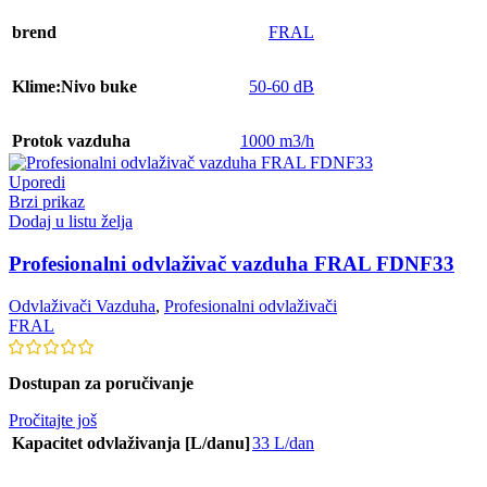
brend
FRAL
Klime:Nivo buke
50-60 dB
Protok vazduha
1000 m3/h
Uporedi
Brzi prikaz
Dodaj u listu želja
Profesionalni odvlaživač vazduha FRAL FDNF33
Odvlaživači Vazduha
,
Profesionalni odvlaživači
FRAL
Dostupan za poručivanje
Pročitajte još
Kapacitet odvlaživanja [L/danu]
33 L/dan