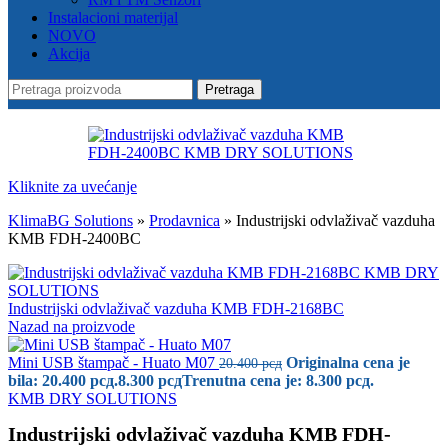
Instalacioni materijal
NOVO
Akcija
Pretraga
Kliknite za uvećanje
KlimaBG Solutions
»
Prodavnica
»
Industrijski odvlaživač vazduha
KMB FDH-2400BC
Industrijski odvlaživač vazduha KMB FDH-2168BC
Nazad na proizvode
Mini USB štampač - Huato M07
Originalna cena je
20.400
рсд
bila: 20.400 рсд.
8.300
рсд
Trenutna cena je: 8.300 рсд.
KMB DRY SOLUTIONS
Industrijski odvlaživač vazduha KMB FDH-