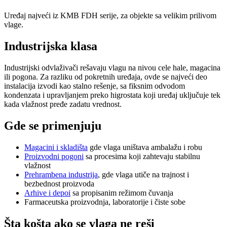
Uređaj najveći iz KMB FDH serije, za objekte sa velikim prilivom
vlage.
Industrijska klasa
Industrijski odvlaživači rešavaju vlagu na nivou cele hale, magacina
ili pogona. Za razliku od pokretnih uređaja, ovde se najveći deo
instalacija izvodi kao stalno rešenje, sa fiksnim odvodom
kondenzata i upravljanjem preko higrostata koji uređaj uključuje tek
kada vlažnost pređe zadatu vrednost.
Gde se primenjuju
Magacini i skladišta
gde vlaga uništava ambalažu i robu
Proizvodni pogoni
sa procesima koji zahtevaju stabilnu
vlažnost
Prehrambena industrija
, gde vlaga utiče na trajnost i
bezbednost proizvoda
Arhive i depoi
sa propisanim režimom čuvanja
Farmaceutska proizvodnja, laboratorije i čiste sobe
Šta košta ako se vlaga ne reši