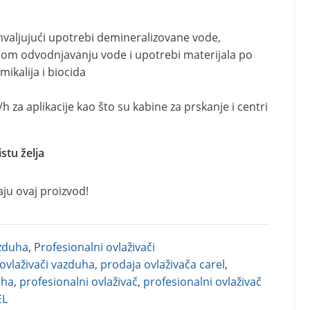
hvaljujući upotrebi demineralizovane vode,
nom odvodnjavanju vode i upotrebi materijala po
ikalija i biocida
/h za aplikacije kao što su kabine za prskanje i centri
istu želja
aju ovaj proizvod!
azduha
,
Profesionalni ovlaživači
ovlaživači vazduha
,
prodaja ovlaživača carel
,
uha
,
profesionalni ovlaživač
,
profesionalni ovlaživač
EL