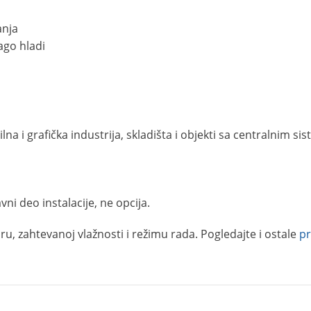
anja
ago hladi
tilna i grafička industrija, skladišta i objekti sa centralnim
i deo instalacije, ne opcija.
, zahtevanoj vlažnosti i režimu rada. Pogledajte i ostale
pr