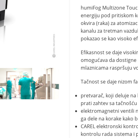
humiFog Multizone Touch j
energiju pod pritiskom k
okvira (raka) za atomiza
kanalu za tretman vazduha
pokazao se kao visoko ef
Efikasnost se daje visok
omogućava da dostigne p
mlaznicama raspršuju vo
Tačnost se daje nizom fa
pretvarač, koji deluje na
prati zahtev sa tačnošć
elektromagnetni ventili n
ga dele na korake kako b
CAREL elektronski kontr
kontrolu rada sistema i