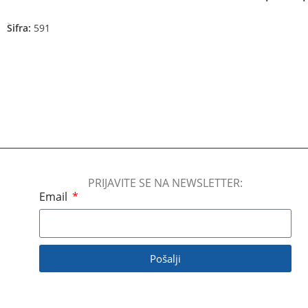
Pročitajte Još
Šifra:
591
Pročitajte Još
PRIJAVITE SE NA NEWSLETTER:
Email
Pošalji