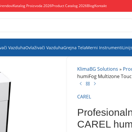
Brendovi
Katalog Proizvoda 2026
Product Catalog 2026
Blog
Kontakt
vači Vazduha
Ovlaživači Vazduha
Grejna Tela
Merni Instrumenti
Linij
KlimaBG Solutions
»
Pro
humiFog Multizone Tou
CAREL
Profesional
CAREL humi