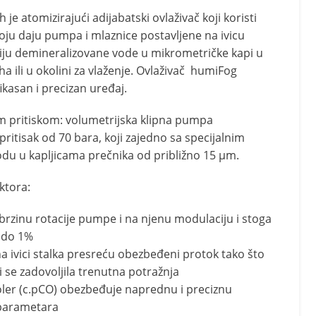
e atomizirajući adijabatski ovlaživač koji koristi
oju daju pumpa i mlaznice postavljene na ivicu
ciju demineralizovane vode u mikrometričke kapi u
 ili u okolini za vlaženje.
Ovlaživač humiFog
ikasan i precizan uređaj.
im pritiskom:
volumetrijska klipna pumpa
ritisak od 70 bara, koji zajedno sa specijalnim
du u kapljicama prečnika od približno 15 µm.
ktora:
 brzinu rotacije pumpe i na njenu modulaciju i stoga
u do 1%
a ivici stalka presreću obezbeđeni protok tako što
i se zadovoljila trenutna potražnja
oler (c.pCO) obezbeđuje naprednu i preciznu
 parametara