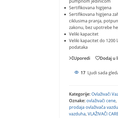
pumpnom jedinicom
Sertifikovana higijena
Sertifikovana higijena za
ciklusima pranja, potpu
zakonu, bez upotrebe hem
Veliki kapacitet
Veliki kapacitet do 1200 l
podataka
Uporedi
Dodaj u l
17
Ljudi sada gled
Kategorije:
Ovlaživači V
Oznake:
ovlaživači cene
,
prodaja ovlaživača vazd
vazduha
,
VLAŽIVAČI CAR