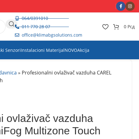
064/0391010
011 770 28 07
0
Рсд
office@klimabgsolutions.com
ski Senzori
Instalacioni Materijal
NOVO
Akcija
davnica
»
Profesionalni ovlaživač vazduha CAREL
ch
ni ovlaživač vazduha
Fog Multizone Touch