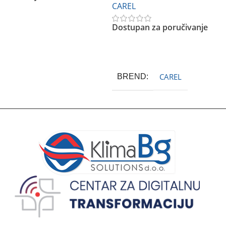
CAREL
Dostupan za poručivanje
Pročitajte Još
CAREL
BREND