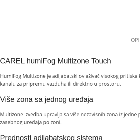
OPI
CAREL humiFog Multizone Touch
HumiFog Multizone je adijabatski ovlaživač visokog pritisk
kanalu za pripremu vazduha ili direktno u prostoru.
Više zona sa jednog uređaja
Multizone izvedba upravlja sa više nezavisnih zona iz jedne 
zasebnog uređaja po zoni.
Prednosti adijabatskog sistema