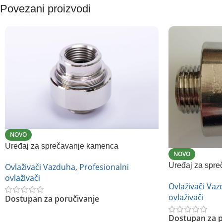
Povezani proizvodi
NOVO
Uređaj za sprečavanje kamenca
NOVO
Uređaj za spr
Ovlaživači Vazduha
,
Profesionalni
ovlaživači
Ovlaživači Va
ovlaživači
Dostupan za poručivanje
Dostupan za p