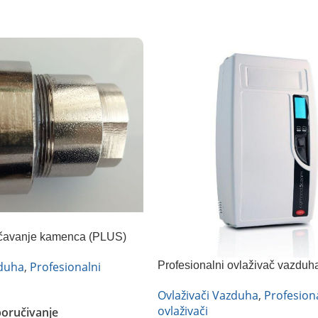
ečavanje kamenca (PLUS)
zduha
,
Profesionalni
Profesionalni ovlaživač vazdu
compactSteam
Ovlaživači Vazduha
,
Profesion
ovlaživači
oručivanje