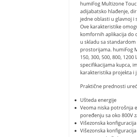
humiFog Multizone Touch,
adijabatsko hlađenje, dir
jedne oblasti u glavnoj i
Ove karakteristike omogu
komfornih aplikacija do de
u skladu sa standardom V
prostorijama. humiFog M
150, 300, 500, 800, 1200 
specifikacijama kupca, im
karakteristika projekta i
Praktične prednosti uređ
Ušteda energije
Veoma niska potrošnja en
poređenju sa oko 800V za
Višezonska konfiguracija
Višezonska konfiguracija