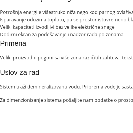
Potrošnja energije višestruko niža nego kod parnog ovlaživ
Isparavanje oduzima toplotu, pa se prostor istovremeno bl
Veliki kapaciteti izvodljivi bez velike električne snage
Dodirni ekran za podešavanje i nadzor rada po zonama
Primena
Veliki proizvodni pogoni sa više zona različitih zahteva, teks
Uslov za rad
Sistem traži demineralizovanu vodu. Priprema vode je sastavn
Za dimenzionisanje sistema pošaljite nam podatke o prostoru