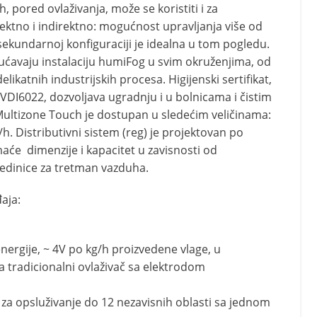
 pored ovlaživanja, može se koristiti i za
ektno i indirektno: mogućnost upravljanja više od
 sekundarnoj konfiguraciji je idealna u tom pogledu.
ćavaju instalaciju humiFog u svim okruženjima, od
likatnih industrijskih procesa. Higijenski sertifikat,
DI6022, dozvoljava ugradnju i u bolnicama i čistim
ultizone Touch je dostupan u sledećim veličinama:
l/h. Distributivni sistem (reg) je projektovan po
aće dimenzije i kapacitet u zavisnosti od
 jedinice za tretman vazduha.
aja:
ergije, ~ 4V po kg/h proizvedene vlage, u
 tradicionalni ovlaživač sa elektrodom
 za opsluživanje do 12 nezavisnih oblasti sa jednom