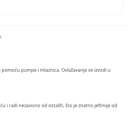
A
ce pomoću pumpe i mlaznica. Ovlažavanje se izvodi u
i radi nezavisno od ostalih, što je znatno jeftinije od