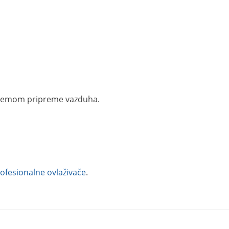
 sistemom pripreme vazduha.
ofesionalne ovlaživače
.