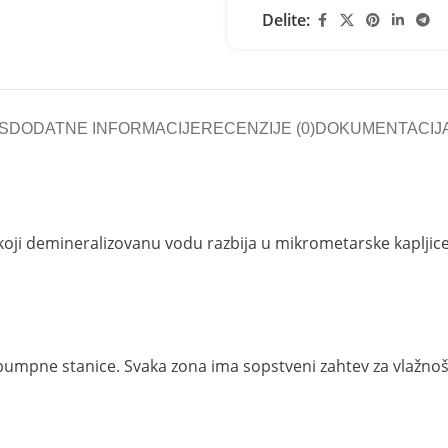
Delite:
S
DODATNE INFORMACIJE
RECENZIJE (0)
DOKUMENTACIJ
a koji demineralizovanu vodu razbija u mikrometarske kaplji
pumpne stanice. Svaka zona ima sopstveni zahtev za vlažnošću 