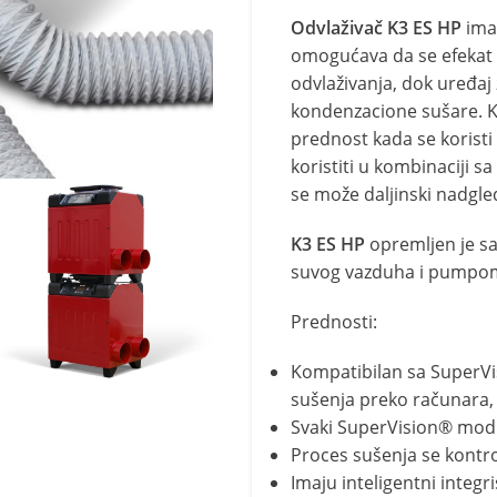
Odvlaživač K3 ES HP
ima 
omogućava da se efekat 
odvlaživanja, dok uređaj
kondenzacione sušare. Kon
prednost kada se korist
koristiti u kombinaciji s
se može daljinski nadgl
K3 ES HP
opremljen je sa
suvog vazduha i pumpo
Prednosti:
Kompatibilan sa SuperVis
sušenja preko računara, 
Svaki SuperVision® mo
Proces sušenja se kontrol
Imaju inteligentni integr