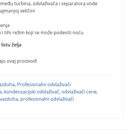
zmeđu turbina, odvlaživača i separatora vode
ajmanjoj veličini
enja
 i tihi režim koji se može podesiti noću
listu želja
aju ovaj proizvod!
Vazduha
,
Profesionalni odvlaživači
a
,
kondenzacijski odvlaživač
,
odvlaživači cene
,
 vazduha
,
profesionalni odvlaživači