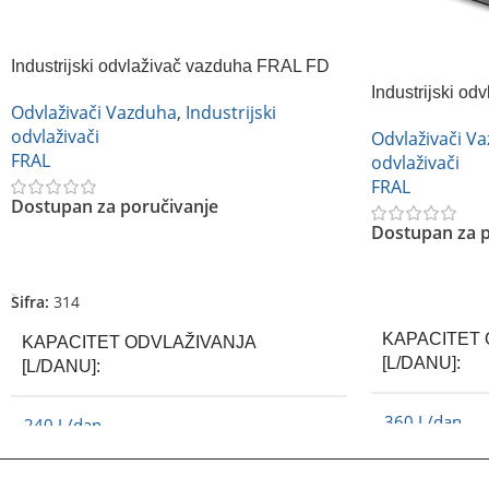
Industrijski odvlaživač vazduha FRAL FD
240
Industrijski o
Odvlaživači Vazduha
,
Industrijski
360
odvlaživači
Odvlaživači V
FRAL
odvlaživači
FRAL
Dostupan za poručivanje
Dostupan za p
Pročitajte Još
Pročitajte Još
Šifra:
314
KAPACITET 
KAPACITET ODVLAŽIVANJA
[L/DANU]
[L/DANU]
360 L/dan
240 L/dan
F
BREND
FRAL
BREND