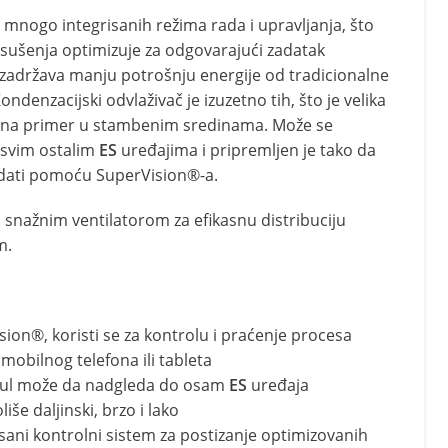
mnogo integrisanih režima rada i upravljanja, što
sušenja optimizuje za odgovarajući zadatak
 zadržava manju potrošnju energije od tradicionalne
denzacijski odvlaživač je izuzetno tih, što je velika
i na primer u stambenim sredinama. Može se
a svim ostalim
ES
uređajima i pripremljen je tako da
edati pomoću SuperVision®-a.
 snažnim ventilatorom za efikasnu distribuciju
m.
ion®, koristi se za kontrolu i praćenje procesa
mobilnog telefona ili tableta
dul može da nadgleda do osam
ES
uređaja
iše daljinski, brzo i lako
isani kontrolni sistem za postizanje optimizovanih