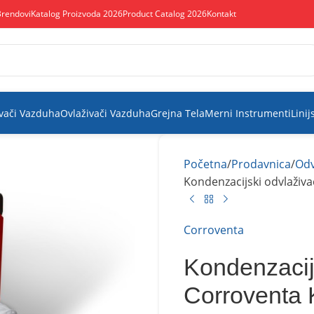
Brendovi
Katalog Proizvoda 2026
Product Catalog 2026
Kontakt
vači Vazduha
Ovlaživači Vazduha
Grejna Tela
Merni Instrumenti
Linij
Početna
Prodavnica
Odv
Kondenzacijski odvlaživ
Corroventa
Kondenzacij
Corroventa