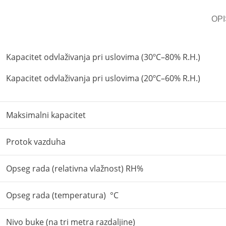
OPI
Kapacitet odvlaživanja pri uslovima (30ºC–80% R.H.)
Kapacitet odvlaživanja pri uslovima (20ºC–60% R.H.)
Maksimalni kapacitet
Protok vazduha
Opseg rada (relativna vlažnost) RH%
Opseg rada (temperatura) °C
Nivo buke (na tri metra razdaljine)