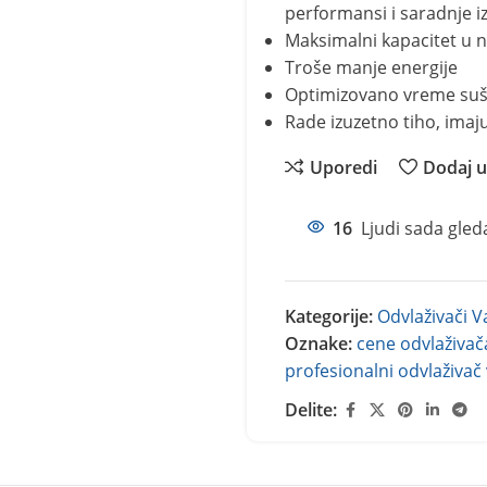
performansi i saradnje i
Maksimalni kapacitet u n
Troše manje energije
Optimizovano vreme suš
Rade izuzetno tiho, imaju
Uporedi
Dodaj u 
16
Ljudi sada gled
Kategorije:
Odvlaživači 
Oznake:
cene odvlaživač
profesionalni odvlaživač
Delite: