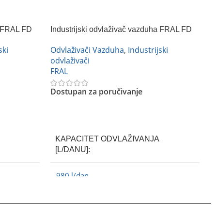
a FRAL FD
Industrijski odvlaživač vazduha FRAL FD
B
980
F
ski
Odvlaživači Vazduha
,
Industrijski
O
odvlaživači
F
FRAL
Dostupan za poručivanje
Pročitajte Još
Ši
KAPACITET ODVLAŽIVANJA
[L/DANU]
980 l/dan
FRAL
BREND