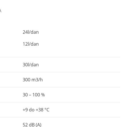
A
24l/dan
12l/dan
30l/dan
300 m3/h
30 – 100 %
+9 do +38 °C
52 dB (A)