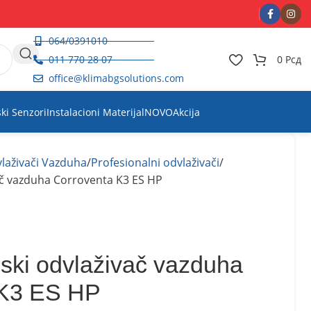
064/0391010
011 770 28 07
0
Рсд
office@klimabgsolutions.com
ski Senzori
Instalacioni Materijal
NOVO
Akcija
laživači Vazduha
Profesionalni odvlaživači
ač vazduha Corroventa K3 ES HP
ski odvlaživač vazduha
 K3 ES HP