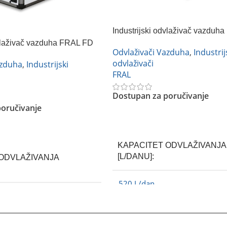
Industrijski odvlaživač vazduh
520
dvlaživač vazduha FRAL FD
Odvlaživači Vazduha
,
Industrij
odvlaživači
azduha
,
Industrijski
FRAL
Dostupan za poručivanje
oručivanje
Pročitajte Još
KAPACITET ODVLAŽIVANJA
[L/DANU]
ODVLAŽIVANJA
520 L/dan
FRAL
BREND
RAL