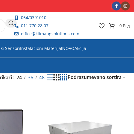
064/0391010
011 770 28 07
0
Рсд
office@klimabgsolutions.com
ski Senzori
Instalacioni Materijal
NOVO
Akcija
rikaži
24
36
48