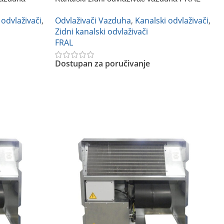
DRP 16
 odvlaživači
,
Odvlaživači Vazduha
,
Kanalski odvlaživači
,
Zidni kanalski odvlaživači
FRAL
Dostupan za poručivanje
Pročitajte Još