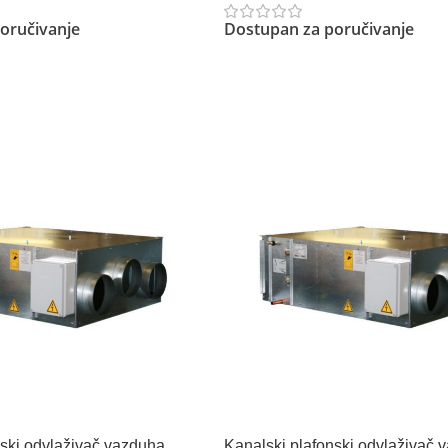
oručivanje
Dostupan za poručivanje
Pročitajte Još
nski odvlaživač vazduha
Kanalski plafonski odvlaživač 