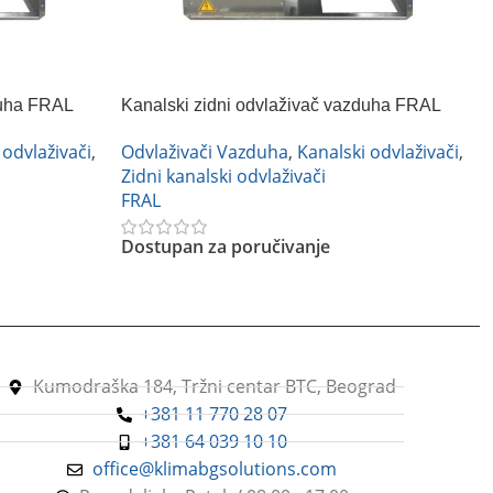
duha FRAL
Kanalski zidni odvlaživač vazduha FRAL
DRP 33 NA
 odvlaživači
,
Odvlaživači Vazduha
,
Kanalski odvlaživači
,
Zidni kanalski odvlaživači
FRAL
Dostupan za poručivanje
Pročitajte Još
Kumodraška 184, Tržni centar BTC, Beograd
+381 11 770 28 07
+381 64 039 10 10
office@klimabgsolutions.com