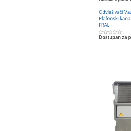
FRAL DRCC3
Odvlaživači V
Plafonski kanal
FRAL
Dostupan za p
Pročitajte Još