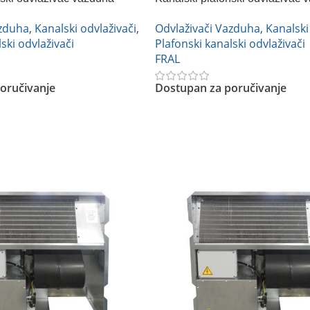
3DC
FRAL DRCC33NA
azduha
,
Kanalski odvlaživači
,
Odvlaživači Vazduha
,
Kanalski
ski odvlaživači
Plafonski kanalski odvlaživači
FRAL
oručivanje
Dostupan za poručivanje
Pročitajte Još