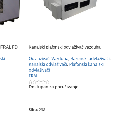
ha FRAL FD
Kanalski plafonski odvlaživač vazduha
FRAL FS100
ski
Odvlaživači Vazduha
,
Bazenski odvlaživači
,
Kanalski odvlaživači
,
Plafonski kanalski
odvlaživači
FRAL
Dostupan za poručivanje
Pročitajte Još
Šifra:
238