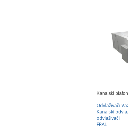
Kanalski plafo
FRAL DRC66
Odvlaživači V
Kanalski odvlaž
odvlaživači
FRAL