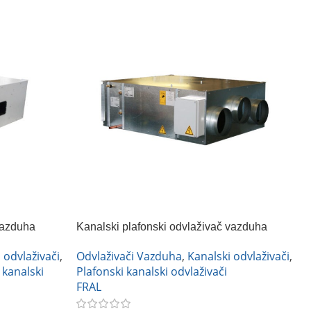
vazduha
Kanalski plafonski odvlaživač vazduha
FRAL DRCC33
 odvlaživači
,
Odvlaživači Vazduha
,
Kanalski odvlaživači
,
 kanalski
Plafonski kanalski odvlaživači
FRAL