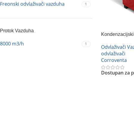
Freonski odvlaživači vazduha
1
Protok Vazduha
Kondenzacijski
Corroventa K3
8000 m3/h
1
Odvlaživači V
odvlaživači
Corroventa
Dostupan za p
Pročitajte Još