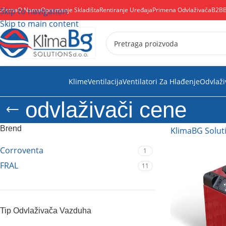
očetna
Skip to navigation
O Nama
Opremanje Skladišta
Rentiranje Uređaja
Primena Odvlaživača
B2B
Skip to main content
Klime
Ventilacija
Ventilatori Za Hlađenje
Odvlaži
odvlaživači cene
Brend
KlimaBG Solut
Corroventa
1
FRAL
11
Tip Odvlaživača Vazduha