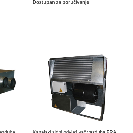
Dostupan za poručivanje
Pročitajte Još
vazduha
Kanalski zidni odvlaživač vazduha FRAL