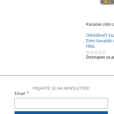
Kanalski zidni
DRP 33
Odvlaživači V
Zidni kanalski 
FRAL
Dostupan za p
Pročitajte Još
PRIJAVITE SE NA NEWSLETTER:
Email