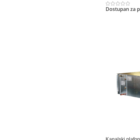
Dostupan za p
Pročitajte Još
Kanalski plafo