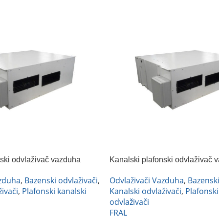
nski odvlaživač vazduha
Kanalski plafonski odvlaživač 
DC
FRAL DRC66NA
azduha
,
Bazenski odvlaživači
,
Odvlaživači Vazduha
,
Bazenski
ivači
,
Plafonski kanalski
Kanalski odvlaživači
,
Plafonski
odvlaživači
FRAL