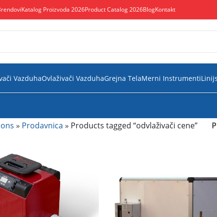
Brendovi
Katalog Proizvoda 2026
Product Catalog 2026
Blog
Kontakt
vači Vazduha
Ovlaživači Vazduha
Grejna Tela
Merni Instrumenti
Linij
ions
»
Prodavnica
»
Products tagged “odvlaživači cene”
P