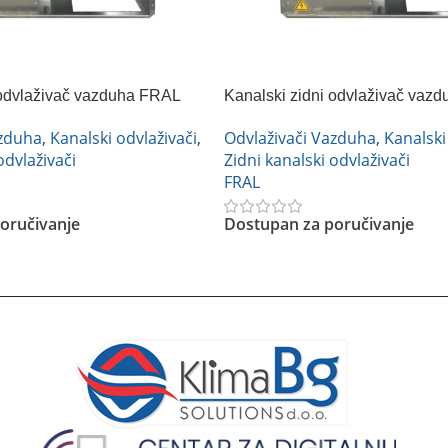
 odvlaživač vazduha FRAL
Kanalski zidni odvlaživač vaz
DRP 33 DC
azduha
,
Kanalski odvlaživači
,
Odvlaživači Vazduha
,
Kanalski
odvlaživači
Zidni kanalski odvlaživači
FRAL
oručivanje
Dostupan za poručivanje
Pročitajte Još