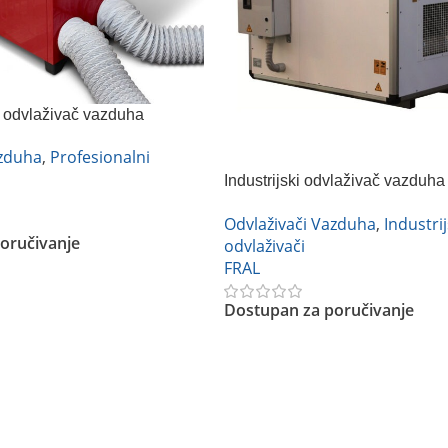
 odvlaživač vazduha
 ES HP
azduha
,
Profesionalni
Industrijski odvlaživač vazdu
980
Odvlaživači Vazduha
,
Industrij
oručivanje
odvlaživači
FRAL
Dostupan za poručivanje
Pročitajte Još