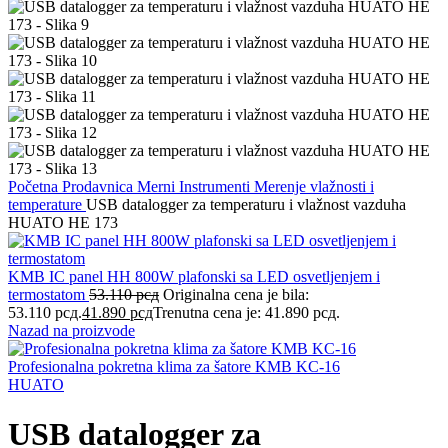
Početna
Prodavnica
Merni Instrumenti
Merenje vlažnosti i
temperature
USB datalogger za temperaturu i vlažnost vazduha
HUATO HE 173
KMB IC panel HH 800W plafonski sa LED osvetljenjem i
termostatom
53.110
рсд
Originalna cena je bila:
53.110 рсд.
41.890
рсд
Trenutna cena je: 41.890 рсд.
Nazad na proizvode
Profesionalna pokretna klima za šatore KMB KC-16
HUATO
USB datalogger za