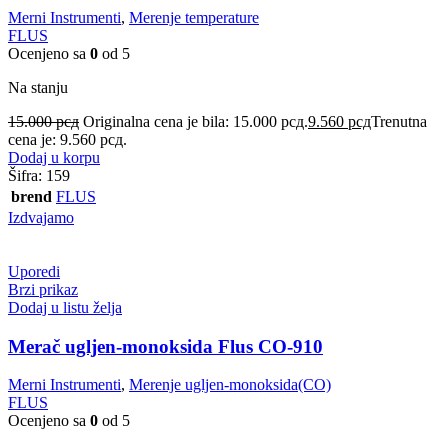
Merni Instrumenti
,
Merenje temperature
FLUS
Ocenjeno sa
0
od 5
Na stanju
15.000
рсд
Originalna cena je bila: 15.000 рсд.
9.560
рсд
Trenutna
cena je: 9.560 рсд.
Dodaj u korpu
Šifra:
159
brend
FLUS
Izdvajamo
Uporedi
Brzi prikaz
Dodaj u listu želja
Merač ugljen-monoksida Flus CO-910
Merni Instrumenti
,
Merenje ugljen-monoksida(CO)
FLUS
Ocenjeno sa
0
od 5