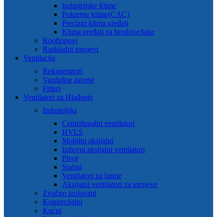
Industrijske klime
Pokretne klime(CAC)
Precizni klima uređaji
Klima uređaji za brodove/luke
Rooftopovi
Rashladni tornjevi
Ventilacija
Rekuperatori
Vazdušne zavese
Filteri
Ventilatori za Hlađenje
Industrijski
Centrifugalni ventilatori
HVLS
Mobilni aksijalni
Izduvni aksijalni ventilatori
Pivot
Stubni
Ventilatori za farme
Aksijalni ventilatori za tornjeve
Zvučno izolovani
Komercijalni
Kućni