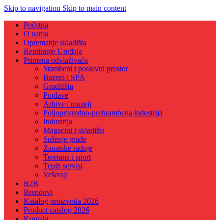
Skip to navigation
Skip to main content
Početna
O nama
Opremanje skladišta
Rentiranje Uređaja
Primena odvlaživača
Stambeni i poslovni prostor
Bazeni i SPA
Gradilišta
Poplave
Arhive i muzeji
Poljoprivredno-prehrambena industrija
Industrija
Magacini i skladišta
Sušenje građe
Zanatske radnje
Teretane i sport
Tepih servisi
Vešeraji
B2B
Brendovi
Katalog proizvoda 2026
Product catalog 2026
Kontakt