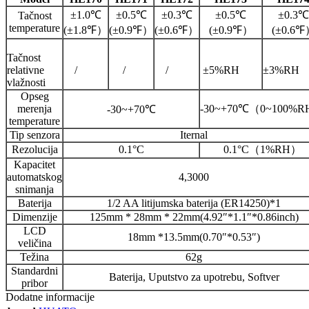
±1.0℃
±0.5℃
±0.3℃
±0.5℃
±0.3℃
Tačnost
temperature
(±1.8℉）
(±0.9℉）
(±0.6℉）
(±0.9℉）
(±0.6
Tačnost
relativne
/
/
/
±5%RH
±3%RH
vlažnosti
Opseg
merenja
-30~+70℃（0~100%
-30~+70℃
temperature
Tip senzora
Iternal
Rezolucija
0.1°C
0.1°C（1%RH）
Kapacitet
automatskog
4,3000
snimanja
Baterija
1/2 AA litijumska baterija (ER14250)*1
Dimenzije
125mm * 28mm * 22mm(4.92″*1.1″*0.86inch)
LCD
18mm *13.5mm(0.70″*0.53″)
veličina
Težina
62g
Standardni
Baterija, Uputstvo za upotrebu, Softver
pribor
Dodatne informacije