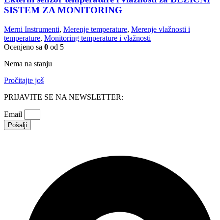
SISTEM ZA MONITORING
Merni Instrumenti
,
Merenje temperature
,
Merenje vlažnosti i
temperature
,
Monitoring temperature i vlažnosti
Ocenjeno sa
0
od 5
Nema na stanju
Pročitajte još
PRIJAVITE SE NA NEWSLETTER:
Email
Pošalji