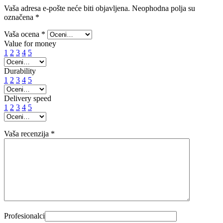
Vaša adresa e-pošte neće biti objavljena.
Neophodna polja su
označena
*
Vaša ocena
*
Value for money
1
2
3
4
5
Durability
1
2
3
4
5
Delivery speed
1
2
3
4
5
Vaša recenzija
*
Profesionalci