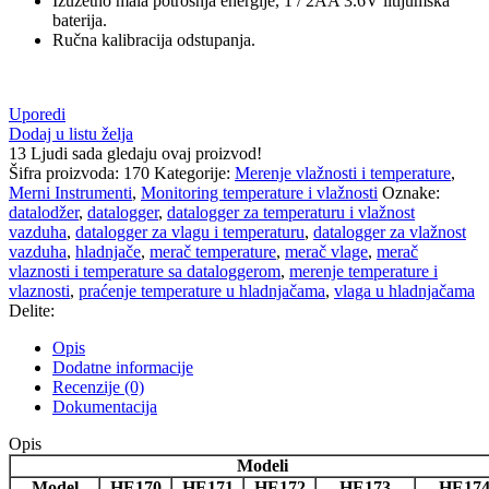
Izuzetno mala potrošnja energije, 1 / 2AA 3.6V litijumska
baterija.
Ručna kalibracija odstupanja.
Uporedi
Dodaj u listu želja
13
Ljudi sada gledaju ovaj proizvod!
Šifra proizvoda:
170
Kategorije:
Merenje vlažnosti i temperature
,
Merni Instrumenti
,
Monitoring temperature i vlažnosti
Oznake:
datalodžer
,
datalogger
,
datalogger za temperaturu i vlažnost
vazduha
,
datalogger za vlagu i temperaturu
,
datalogger za vlažnost
vazduha
,
hladnjače
,
merač temperature
,
merač vlage
,
merač
vlaznosti i temperature sa dataloggerom
,
merenje temperature i
vlaznosti
,
praćenje temperature u hladnjačama
,
vlaga u hladnjačama
Delite:
Opis
Dodatne informacije
Recenzije (0)
Dokumentacija
Opis
Modeli
Model
HE170
HE171
HE172
HE173
HE17