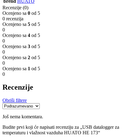
brend
HUATO
Recenzije (0)
Ocenjeno sa
0
od 5
0 recenzija
Ocenjeno sa
5
od 5
0
Ocenjeno sa
4
od 5
0
Ocenjeno sa
3
od 5
0
Ocenjeno sa
2
od 5
0
Ocenjeno sa
1
od 5
0
Recenzije
Obriši filtere
Još nema komentara.
Budite prvi koji će napisati recenziju za „USB datalogger za
temperaturu i vlažnost vazduha HUATO HE 173“