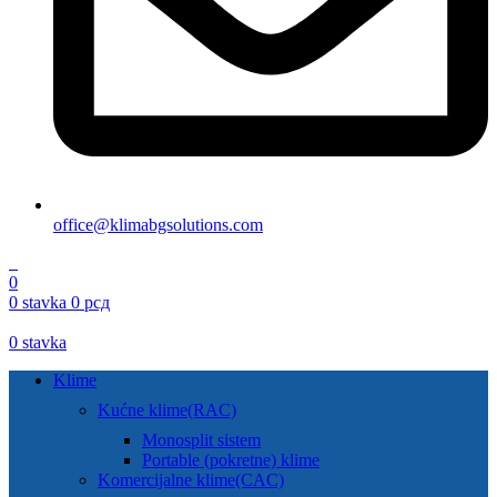
office@klimabgsolutions.com
0
0
0
stavka
0
рсд
0
stavka
Klime
Kućne klime(RAC)
Monosplit sistem
Portable (pokretne) klime
Komercijalne klime(CAC)