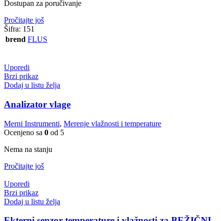
Dostupan za poručivanje
Pročitajte još
Šifra:
151
brend
FLUS
Uporedi
Brzi prikaz
Dodaj u listu želja
Analizator vlage
Merni Instrumenti
,
Merenje vlažnosti i temperature
Ocenjeno sa
0
od 5
Nema na stanju
Pročitajte još
Uporedi
Brzi prikaz
Dodaj u listu želja
Ekterni senzor temperature i vlažnosti za BEŽIČNI