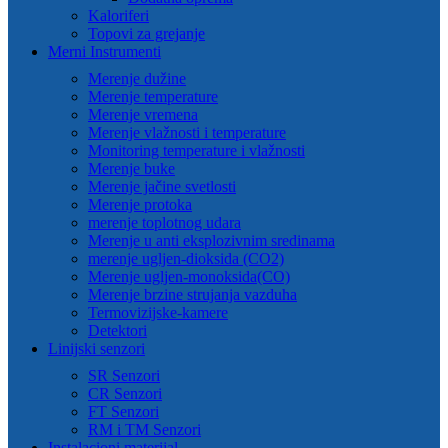
Kaloriferi
Topovi za grejanje
Merni Instrumenti
Merenje dužine
Merenje temperature
Merenje vremena
Merenje vlažnosti i temperature
Monitoring temperature i vlažnosti
Merenje buke
Merenje jačine svetlosti
Merenje protoka
merenje toplotnog udara
Merenje u anti eksplozivnim sredinama
merenje ugljen-dioksida (CO2)
Merenje ugljen-monoksida(CO)
Merenje brzine strujanja vazduha
Termovizijske-kamere
Detektori
Linijski senzori
SR Senzori
CR Senzori
FT Senzori
RM i TM Senzori
Instalacioni materijal