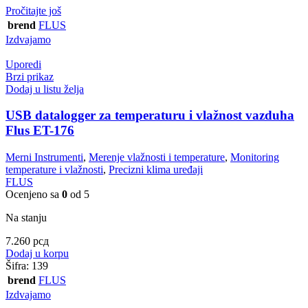
Pročitajte još
brend
FLUS
Izdvajamo
Uporedi
Brzi prikaz
Dodaj u listu želja
USB datalogger za temperaturu i vlažnost vazduha
Flus ET-176
Merni Instrumenti
,
Merenje vlažnosti i temperature
,
Monitoring
temperature i vlažnosti
,
Precizni klima uređaji
FLUS
Ocenjeno sa
0
od 5
Na stanju
7.260
рсд
Dodaj u korpu
Šifra:
139
brend
FLUS
Izdvajamo