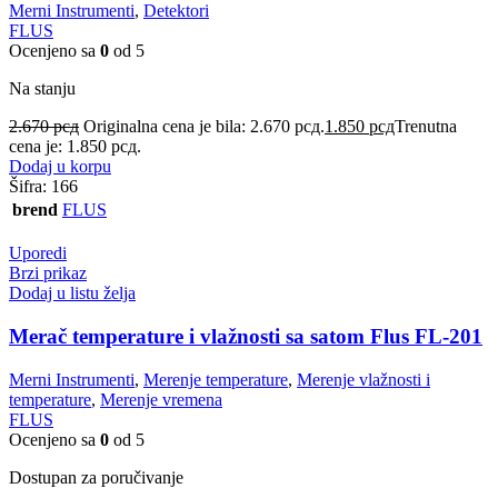
Merni Instrumenti
,
Detektori
FLUS
Ocenjeno sa
0
od 5
Na stanju
2.670
рсд
Originalna cena je bila: 2.670 рсд.
1.850
рсд
Trenutna
cena je: 1.850 рсд.
Dodaj u korpu
Šifra:
166
brend
FLUS
Uporedi
Brzi prikaz
Dodaj u listu želja
Merač temperature i vlažnosti sa satom Flus FL-201
Merni Instrumenti
,
Merenje temperature
,
Merenje vlažnosti i
temperature
,
Merenje vremena
FLUS
Ocenjeno sa
0
od 5
Dostupan za poručivanje