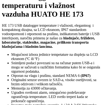
temperaturu i vlažnost
vazduha HUATO HE 173
HE 173 USB datalogger temperature i vlažnosti, elegantnog i
kompaktnog dizajna, sa LCD ekranom, IP67 standardom
vodootpornosti i otpornosti na prašinu, indikatorom baterije i USB
interfejsom, naročitu primenu je našao za
hladnjače, frižidere,
laboratorije, staklenike, magacine, prilikom transporta
hladnjačama i hladnim lancima.
Mogućnost izbora jedinice tempetature na displeju sa LCD
ekranom (ºC ili ºF)
Snimljeni podaci povezani su na računar putem USB-a i
mogu se sačuvati u različitim formatima kako bi se osigurala
sigurnost podataka.
Otporan na vlagu i prašinu, standard NEMA 6
(IP67)
Originalni senzor uvezen iz SAD-a, visoke osetljivosti, sa
brzim odzivom i velikom tačnošću.
Memorija za 43000 očitavanja.
Ugrađen svetlosni alarm, omogućeno podešavanje
ograničenja temperature. LED svetlo treperi kada se
prekorače ograničenja.