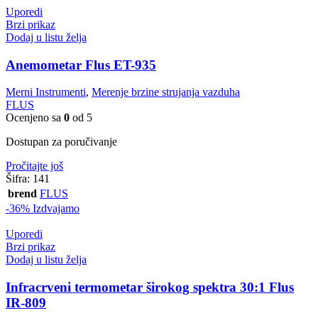
Uporedi
Brzi prikaz
Dodaj u listu želja
Anemometar Flus ET-935
Merni Instrumenti
,
Merenje brzine strujanja vazduha
FLUS
Ocenjeno sa
0
od 5
Dostupan za poručivanje
Pročitajte još
Šifra:
141
brend
FLUS
-36%
Izdvajamo
Uporedi
Brzi prikaz
Dodaj u listu želja
Infracrveni termometar širokog spektra 30:1 Flus
IR-809