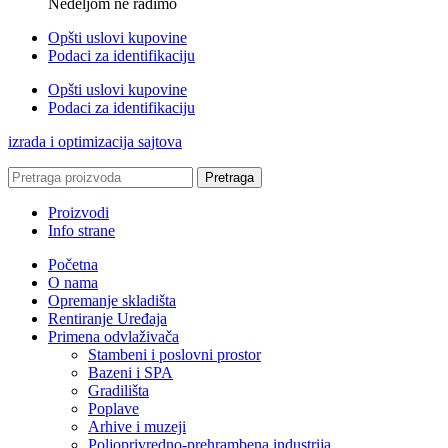
Nedeljom ne radimo
Opšti uslovi kupovine
Podaci za identifikaciju
Opšti uslovi kupovine
Podaci za identifikaciju
izrada i optimizacija sajtova
Pretraga
Proizvodi
Info strane
Početna
O nama
Opremanje skladišta
Rentiranje Uređaja
Primena odvlaživača
Stambeni i poslovni prostor
Bazeni i SPA
Gradilišta
Poplave
Arhive i muzeji
Poljoprivredno-prehrambena industrija