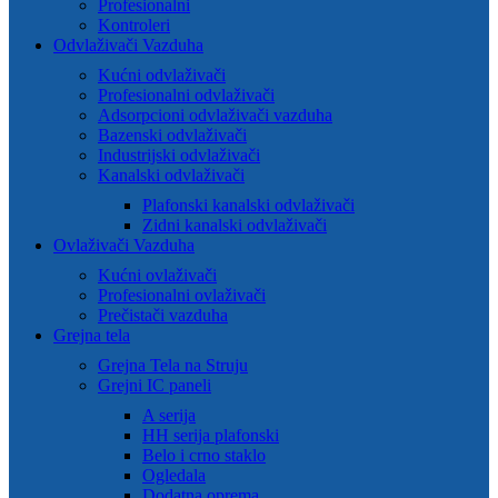
Profesionalni
Kontroleri
Odvlaživači Vazduha
Kućni odvlaživači
Profesionalni odvlaživači
Adsorpcioni odvlaživači vazduha
Bazenski odvlaživači
Industrijski odvlaživači
Kanalski odvlaživači
Plafonski kanalski odvlaživači
Zidni kanalski odvlaživači
Ovlaživači Vazduha
Kućni ovlaživači
Profesionalni ovlaživači
Prečistači vazduha
Grejna tela
Grejna Tela na Struju
Grejni IC paneli
A serija
HH serija plafonski
Belo i crno staklo
Ogledala
Dodatna oprema