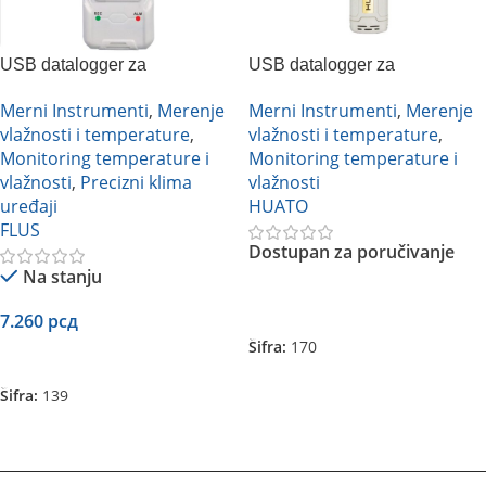
USB datalogger za
USB datalogger za
temperaturu i vlažnost
temperaturu i vlažnost
Merni Instrumenti
,
Merenje
Merni Instrumenti
,
Merenje
vazduha Flus ET-176
vazduha HUATO HE 173
vlažnosti i temperature
,
vlažnosti i temperature
,
Monitoring temperature i
Monitoring temperature i
vlažnosti
,
Precizni klima
vlažnosti
uređaji
HUATO
FLUS
Dostupan za poručivanje
Na stanju
Pročitajte Još
7.260
рсд
Šifra:
170
Dodaj U Korpu
Šifra:
139