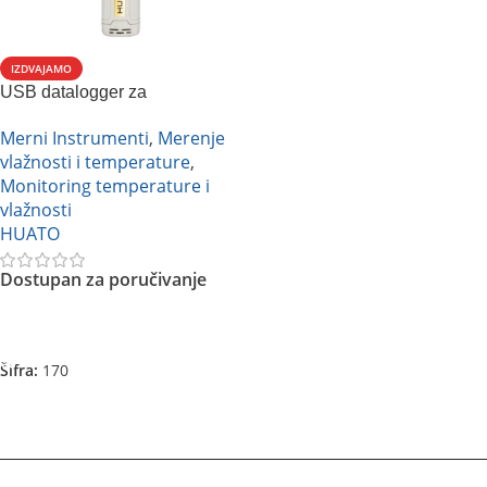
IZDVAJAMO
USB datalogger za
temperaturu i vlažnost
Merni Instrumenti
,
Merenje
vazduha HUATO HE 173
vlažnosti i temperature
,
Monitoring temperature i
vlažnosti
HUATO
Dostupan za poručivanje
Pročitajte Još
Šifra:
170