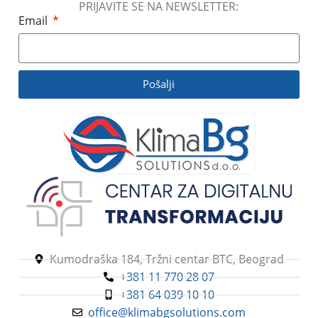
PRIJAVITE SE NA NEWSLETTER:
Email
Pošalji
Kumodraška 184, Tržni centar BTC, Beograd
+381 11 770 28 07
+381 64 039 10 10
office@klimabgsolutions.com