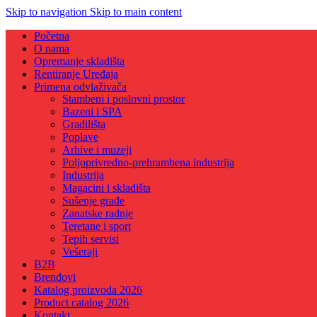
Skip to navigation
Skip to main content
Početna
O nama
Opremanje skladišta
Rentiranje Uređaja
Primena odvlaživača
Stambeni i poslovni prostor
Bazeni i SPA
Gradilišta
Poplave
Arhive i muzeji
Poljoprivredno-prehrambena industrija
Industrija
Magacini i skladišta
Sušenje građe
Zanatske radnje
Teretane i sport
Tepih servisi
Vešeraji
B2B
Brendovi
Katalog proizvoda 2026
Product catalog 2026
Kontakt