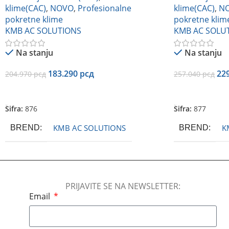
klime(CAC)
,
NOVO
,
Profesionalne
klime(CAC)
,
N
pokretne klime
pokretne klim
KMB AC SOLUTIONS
KMB AC SOLU
Na stanju
Na stanju
183.290
рсд
22
204.970
рсд
257.040
рсд
Dodaj U Korpu
Dodaj U Korpu
Šifra:
876
Šifra:
877
KMB AC SOLUTIONS
K
BREND
BREND
PRIJAVITE SE NA NEWSLETTER:
Email