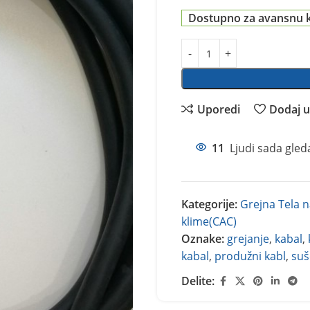
Dostupno za avansnu 
Uporedi
Dodaj u 
11
Ljudi sada gled
Kategorije:
Grejna Tela n
klime(CAC)
Oznake:
grejanje
,
kabal
,
kabal
,
produžni kabl
,
suš
Delite: