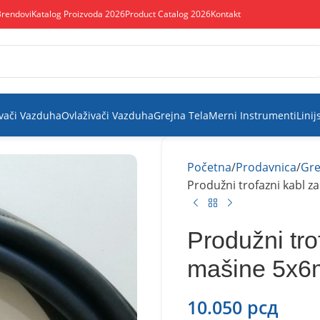
Brendovi
Katalog Proizvoda 2026
Product Catalog 2026
Kontakt
vači Vazduha
Ovlaživači Vazduha
Grejna Tela
Merni Instrumenti
Linij
Početna
Prodavnica
Gre
Produžni trofazni kabl 
Produžni tro
mašine 5x
10.050
рсд