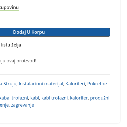
kupovinu
Dodaj U Korpu
listu želja
aju ovaj proizvod!
a Struju
,
Instalacioni materijal
,
Kaloriferi
,
Pokretne
kabal trofazni
,
kabl
,
kabl trofazni
,
kalorifer
,
produžni
enje
,
zagrevanje