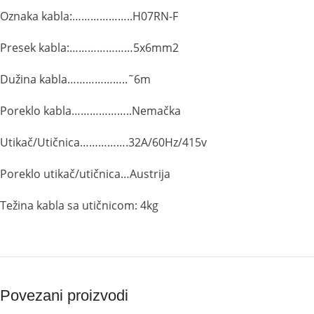
Oznaka kabla:………………..H07RN-F
Presek kabla:…………………5x6mm2
Dužina kabla………………..˜6m
Poreklo kabla………………..Nemačka
Utikač/Utičnica…………….32A/60Hz/415v
Poreklo utikač/utičnica…Austrija
Težina kabla sa utičnicom: 4kg
Povezani proizvodi