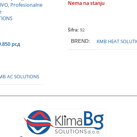
Nema na stanju
OVO
,
Profesionalne
e
TIONS
Pročitajte Još
Šifra:
92
KMB HEAT SOLUT
BREND
9.850
рсд
MB AC SOLUTIONS