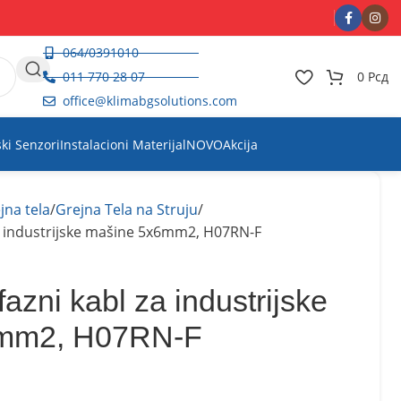
064/0391010
011 770 28 07
0
Рсд
office@klimabgsolutions.com
ski Senzori
Instalacioni Materijal
NOVO
Akcija
jna tela
Grejna Tela na Struju
za industrijske mašine 5x6mm2, H07RN-F
fazni kabl za industrijske
6mm2, H07RN-F