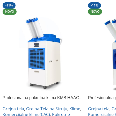
-11%
-11%
NOVO
NOVO
Profesionalna pokretna klima KMB HAAC-
Profesionalna
45
55
Grejna tela
,
Grejna Tela na Struju
,
Klime
,
Grejna tela
,
Gr
Komercijalne klime(CAC)
,
Pokretne
Komercijalne 