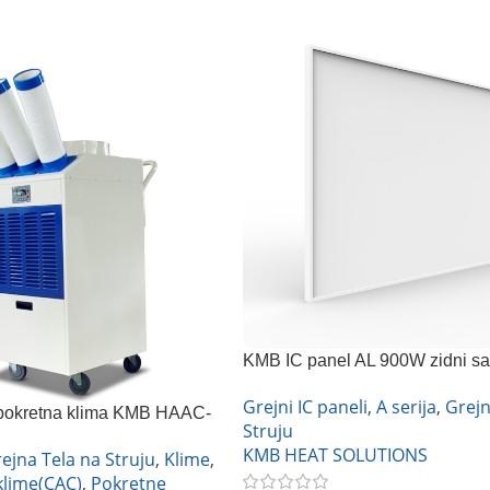
KMB IC panel AL 900W zidni sa
termostatom
Grejni IC paneli
,
A serija
,
Grejn
 pokretna klima KMB HAAC-
Struju
KMB HEAT SOLUTIONS
ejna Tela na Struju
,
Klime
,
klime(CAC)
,
Pokretne