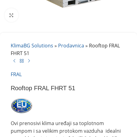
Kliknite za uvećanje
KlimaBG Solutions
»
Prodavnica
»
Rooftop FRAL
FHRT 51
FRAL
Rooftop FRAL FHRT 51
Ovi prenosivi klima uređaji sa toplotnom
pumpom i sa velikim protokom vazduha idealni