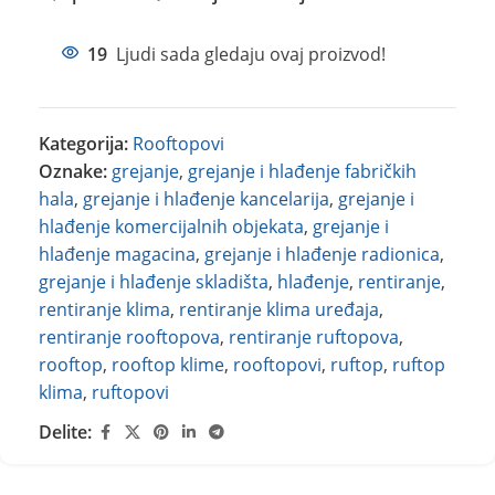
19
Ljudi sada gledaju ovaj proizvod!
Kategorija:
Rooftopovi
Oznake:
grejanje
,
grejanje i hlađenje fabričkih
hala
,
grejanje i hlađenje kancelarija
,
grejanje i
hlađenje komercijalnih objekata
,
grejanje i
hlađenje magacina
,
grejanje i hlađenje radionica
,
grejanje i hlađenje skladišta
,
hlađenje
,
rentiranje
,
rentiranje klima
,
rentiranje klima uređaja
,
rentiranje rooftopova
,
rentiranje ruftopova
,
rooftop
,
rooftop klime
,
rooftopovi
,
ruftop
,
ruftop
klima
,
ruftopovi
Delite: