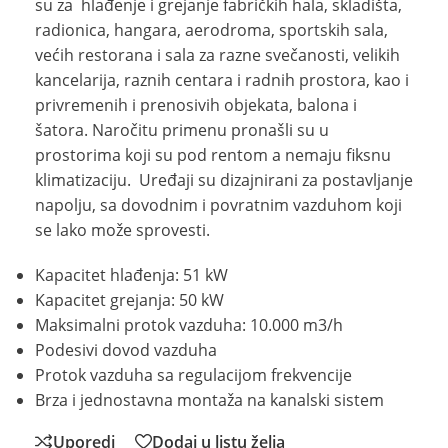
su za hlađenje i grejanje fabričkih hala, skladišta,
radionica, hangara, aerodroma, sportskih sala,
većih restorana i sala za razne svečanosti, velikih
kancelarija, raznih centara i radnih prostora, kao i
privremenih i prenosivih objekata, balona i
šatora. Naročitu primenu pronašli su u
prostorima koji su pod rentom a nemaju fiksnu
klimatizaciju. Uređaji su dizajnirani za postavljanje
napolju, sa dovodnim i povratnim vazduhom koji
se lako može sprovesti.
Kapacitet hlađenja: 51 kW
Kapacitet grejanja: 50 kW
Maksimalni protok vazduha: 10.000 m3/h
Podesivi dovod vazduha
Protok vazduha sa regulacijom frekvencije
Brza i jednostavna montaža na kanalski sistem
Uporedi
Dodaj u listu želja