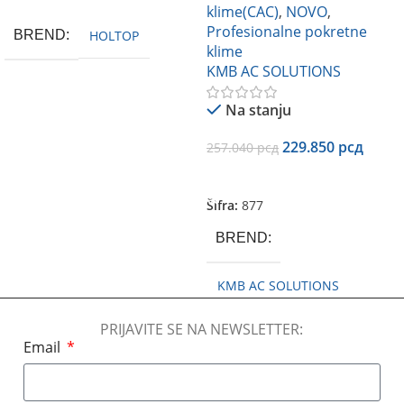
klime(CAC)
,
NOVO
,
Profesionalne pokretne
BREND
HOLTOP
klime
KMB AC SOLUTIONS
Na stanju
229.850
рсд
257.040
рсд
Dodaj U Korpu
Šifra:
877
BREND
KMB AC SOLUTIONS
PRIJAVITE SE NA NEWSLETTER:
Email