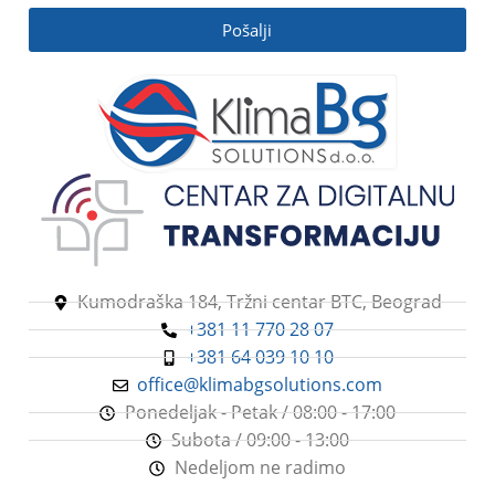
Pošalji
Kumodraška 184, Tržni centar BTC, Beograd
+381 11 770 28 07
+381 64 039 10 10
office@klimabgsolutions.com
Ponedeljak - Petak / 08:00 - 17:00
Subota / 09:00 - 13:00
Nedeljom ne radimo