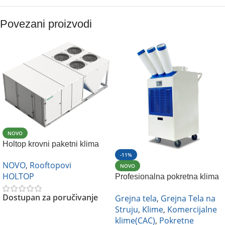
Povezani proizvodi
NOVO
Holtop krovni paketni klima
uređaj
-11%
NOVO
,
Rooftopovi
NOVO
HOLTOP
Profesionalna pokretna klima
KMB HAAC-55
Dostupan za poručivanje
Grejna tela
,
Grejna Tela na
Struju
,
Klime
,
Komercijalne
klime(CAC)
,
Pokretne
Pročitajte Još