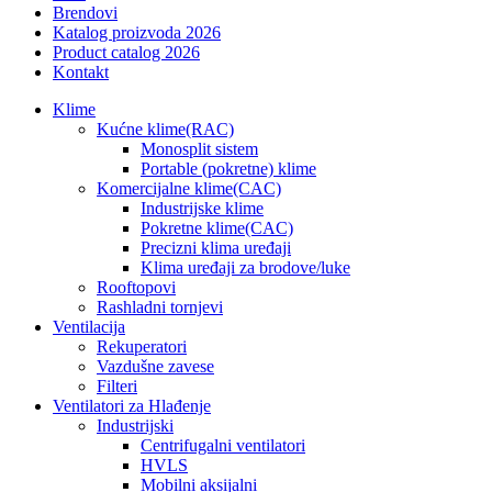
Brendovi
Katalog proizvoda 2026
Product catalog 2026
Kontakt
Klime
Kućne klime(RAC)
Monosplit sistem
Portable (pokretne) klime
Komercijalne klime(CAC)
Industrijske klime
Pokretne klime(CAC)
Precizni klima uređaji
Klima uređaji za brodove/luke
Rooftopovi
Rashladni tornjevi
Ventilacija
Rekuperatori
Vazdušne zavese
Filteri
Ventilatori za Hlađenje
Industrijski
Centrifugalni ventilatori
HVLS
Mobilni aksijalni