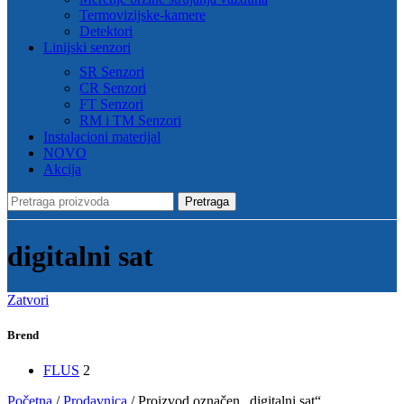
Termovizijske-kamere
Detektori
Linijski senzori
SR Senzori
CR Senzori
FT Senzori
RM i TM Senzori
Instalacioni materijal
NOVO
Akcija
Pretraga
digitalni sat
Zatvori
Brend
FLUS
2
Početna
/
Prodavnica
/
Proizvod označen „digitalni sat“