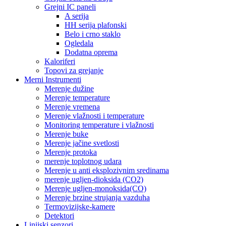
Grejni IC paneli
A serija
HH serija plafonski
Belo i crno staklo
Ogledala
Dodatna oprema
Kaloriferi
Topovi za grejanje
Merni Instrumenti
Merenje dužine
Merenje temperature
Merenje vremena
Merenje vlažnosti i temperature
Monitoring temperature i vlažnosti
Merenje buke
Merenje jačine svetlosti
Merenje protoka
merenje toplotnog udara
Merenje u anti eksplozivnim sredinama
merenje ugljen-dioksida (CO2)
Merenje ugljen-monoksida(CO)
Merenje brzine strujanja vazduha
Termovizijske-kamere
Detektori
Linijski senzori