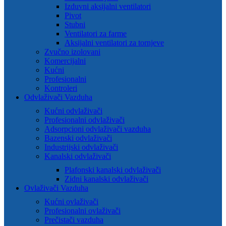
Izduvni aksijalni ventilatori
Pivot
Stubni
Ventilatori za farme
Aksijalni ventilatori za tornjeve
Zvučno izolovani
Komercijalni
Kućni
Profesionalni
Kontroleri
Odvlaživači Vazduha
Kućni odvlaživači
Profesionalni odvlaživači
Adsorpcioni odvlaživači vazduha
Bazenski odvlaživači
Industrijski odvlaživači
Kanalski odvlaživači
Plafonski kanalski odvlaživači
Zidni kanalski odvlaživači
Ovlaživači Vazduha
Kućni ovlaživači
Profesionalni ovlaživači
Prečistači vazduha