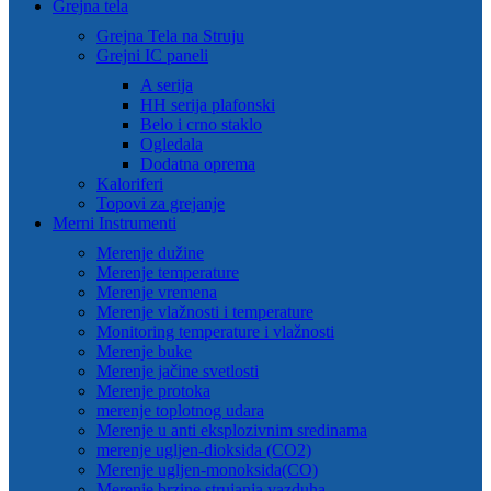
Grejna tela
Grejna Tela na Struju
Grejni IC paneli
A serija
HH serija plafonski
Belo i crno staklo
Ogledala
Dodatna oprema
Kaloriferi
Topovi za grejanje
Merni Instrumenti
Merenje dužine
Merenje temperature
Merenje vremena
Merenje vlažnosti i temperature
Monitoring temperature i vlažnosti
Merenje buke
Merenje jačine svetlosti
Merenje protoka
merenje toplotnog udara
Merenje u anti eksplozivnim sredinama
merenje ugljen-dioksida (CO2)
Merenje ugljen-monoksida(CO)
Merenje brzine strujanja vazduha