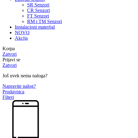
SR Senzori
CR Senzori
FT Senzori
RM i TM Senzori
Instalacioni materijal
NOVO
Akcija
Korpa
Zatvori
Prijavi se
Zatvori
Još uvek nema naloga?
Napravite nalog?
Prodavnica
Filteri