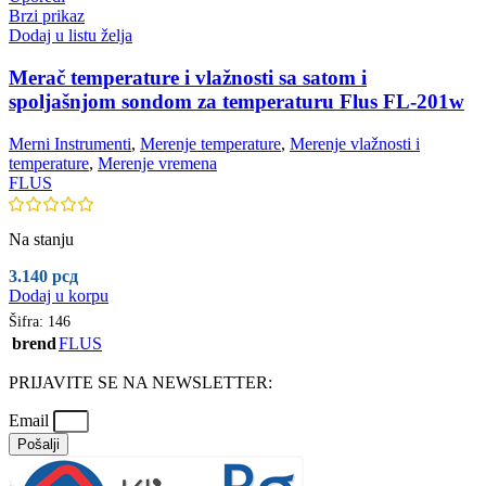
Brzi prikaz
Dodaj u listu želja
Merač temperature i vlažnosti sa satom i
spoljašnjom sondom za temperaturu Flus FL-201w
Merni Instrumenti
,
Merenje temperature
,
Merenje vlažnosti i
temperature
,
Merenje vremena
FLUS
Na stanju
3.140
рсд
Dodaj u korpu
Šifra:
146
brend
FLUS
PRIJAVITE SE NA NEWSLETTER:
Email
Pošalji