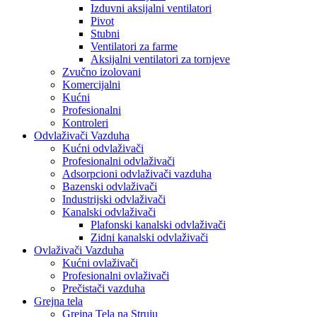
Izduvni aksijalni ventilatori
Pivot
Stubni
Ventilatori za farme
Aksijalni ventilatori za tornjeve
Zvučno izolovani
Komercijalni
Kućni
Profesionalni
Kontroleri
Odvlaživači Vazduha
Kućni odvlaživači
Profesionalni odvlaživači
Adsorpcioni odvlaživači vazduha
Bazenski odvlaživači
Industrijski odvlaživači
Kanalski odvlaživači
Plafonski kanalski odvlaživači
Zidni kanalski odvlaživači
Ovlaživači Vazduha
Kućni ovlaživači
Profesionalni ovlaživači
Prečistači vazduha
Grejna tela
Grejna Tela na Struju