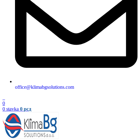
office@klimabgsolutions.com
0
0
0
stavka
0
рсд