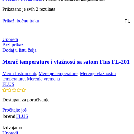
Prikazano je svih 2 rezultata
Prikaži bočnu traku
Uporedi
Brzi prikaz
Dodaj u listu želja
Merač temperature i vlažnosti sa satom Flus FL-201
Merni Instrumenti
,
Merenje temperature
,
Merenje vlažnosti i
temperature
,
Merenje vremena
FLUS
Dostupan za poručivanje
Pročitajte još
brend
FLUS
Izdvajamo
Uporedi