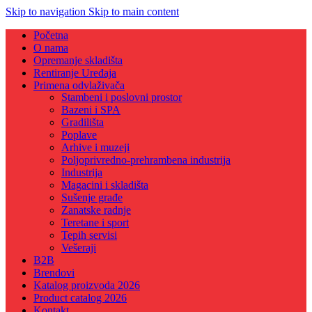
Skip to navigation
Skip to main content
Početna
O nama
Opremanje skladišta
Rentiranje Uređaja
Primena odvlaživača
Stambeni i poslovni prostor
Bazeni i SPA
Gradilišta
Poplave
Arhive i muzeji
Poljoprivredno-prehrambena industrija
Industrija
Magacini i skladišta
Sušenje građe
Zanatske radnje
Teretane i sport
Tepih servisi
Vešeraji
B2B
Brendovi
Katalog proizvoda 2026
Product catalog 2026
Kontakt