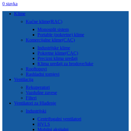
0
stavka
Klime
Kućne klime(RAC)
Monosplit sistem
Portable (pokretne) klime
Komercijalne klime(CAC)
Industrijske klime
Pokretne klime(CAC)
Precizni klima uređaji
Klima uređaji za brodove/luke
Rooftopovi
Rashladni tornjevi
Ventilacija
Rekuperatori
Vazdušne zavese
Filteri
Ventilatori za Hlađenje
Industrijski
Centrifugalni ventilatori
HVLS
Mobilni aksijalni