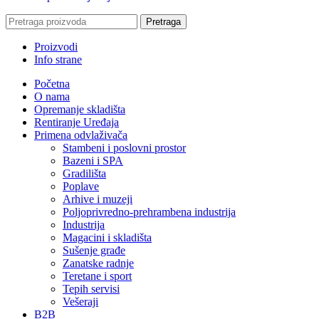
Pretraga
Proizvodi
Info strane
Početna
O nama
Opremanje skladišta
Rentiranje Uređaja
Primena odvlaživača
Stambeni i poslovni prostor
Bazeni i SPA
Gradilišta
Poplave
Arhive i muzeji
Poljoprivredno-prehrambena industrija
Industrija
Magacini i skladišta
Sušenje građe
Zanatske radnje
Teretane i sport
Tepih servisi
Vešeraji
B2B