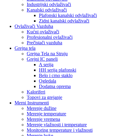
Industrijski odvlaživači
Kanalski odvlaživači
Plafonski kanalski odvlaživači
Zidni kanalski odvlaživači
Ovlaživači Vazduha
Kućni ovlaživači
Profesionalni ovlaživači
Prečistači vazduha
Grejna tela
Grejna Tela na Struju
Grejni IC paneli
A serija
HH serija plafonski
Belo i crno staklo
Ogledala
Dodatna oprema
Kaloriferi
Topovi za grejanje
Merni Instrumenti
Merenje dužine
Merenje temperature
Merenje vremena
Merenje vlažnosti i temperature
Monitoring temperature i vlažnosti
Merenje buke