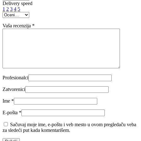
Delivery speed
1
2
3
4
5
Vaša recenzija
*
Profesionalci
Zatvorenici
Ime
*
E-pošta
*
Sačuvaj moje ime, e-poštu i veb mesto u ovom pregledaču veba
za sledeći put kada komentarišem.