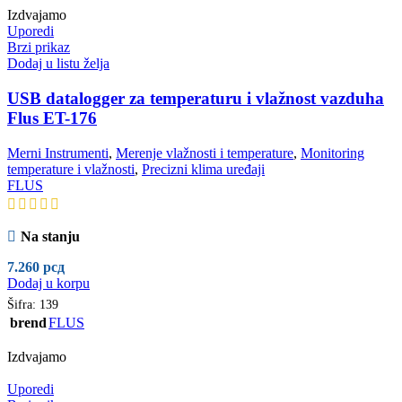
Izdvajamo
Uporedi
Brzi prikaz
Dodaj u listu želja
USB datalogger za temperaturu i vlažnost vazduha
Flus ET-176
Merni Instrumenti
,
Merenje vlažnosti i temperature
,
Monitoring
temperature i vlažnosti
,
Precizni klima uređaji
FLUS
Na stanju
7.260
рсд
Dodaj u korpu
Šifra:
139
brend
FLUS
Izdvajamo
Uporedi