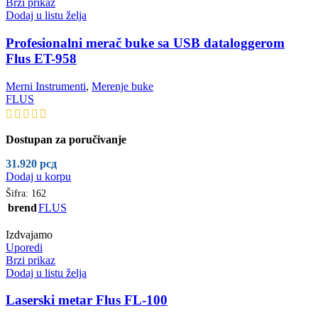
Brzi prikaz
Dodaj u listu želja
Profesionalni merač buke sa USB dataloggerom
Flus ET-958
Merni Instrumenti
,
Merenje buke
FLUS
Dostupan za poručivanje
31.920
рсд
Dodaj u korpu
Šifra:
162
brend
FLUS
Izdvajamo
Uporedi
Brzi prikaz
Dodaj u listu želja
Laserski metar Flus FL-100