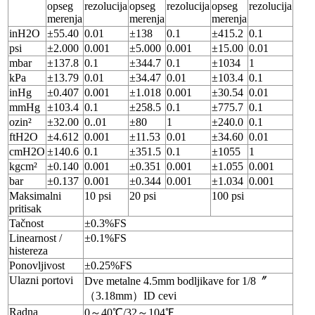
opseg
rezolucija
opseg
rezolucija
opseg
rezolucija
merenja
merenja
merenja
inH2O
±55.40
0.01
±138
0.1
±415.2
0.1
psi
±2.000
0.001
±5.000
0.001
±15.00
0.01
mbar
±137.8
0.1
±344.7
0.1
±1034
1
kPa
±13.79
0.01
±34.47
0.01
±103.4
0.1
inHg
±0.407
0.001
±1.018
0.001
±30.54
0.01
mmHg
±103.4
0.1
±258.5
0.1
±775.7
0.1
ozin²
±32.00
0..01
±80
1
±240.0
0.1
ftH2O
±4.612
0.001
±11.53
0.01
±34.60
0.01
cmH2O
±140.6
0.1
±351.5
0.1
±1055
1
kgcm²
±0.140
0.001
±0.351
0.001
±1.055
0.001
bar
±0.137
0.001
±0.344
0.001
±1.034
0.001
Maksimalni
10 psi
20 psi
100 psi
pritisak
Tačnost
±0.3%FS
Linearnost /
±0.1%FS
histereza
Ponovljivost
±0.25%FS
Ulazni portovi
Dve metalne 4.5mm bodljikave for 1/8〞
（3.18mm）ID cevi
Radna
0～40℃/32～104℉