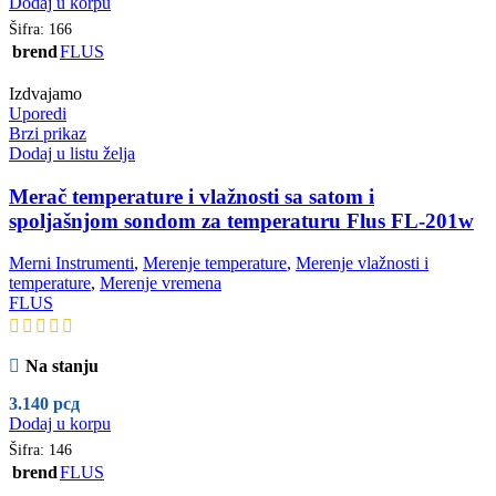
Dodaj u korpu
Šifra:
166
brend
FLUS
Izdvajamo
Uporedi
Brzi prikaz
Dodaj u listu želja
Merač temperature i vlažnosti sa satom i
spoljašnjom sondom za temperaturu Flus FL-201w
Merni Instrumenti
,
Merenje temperature
,
Merenje vlažnosti i
temperature
,
Merenje vremena
FLUS
Na stanju
3.140
рсд
Dodaj u korpu
Šifra:
146
brend
FLUS