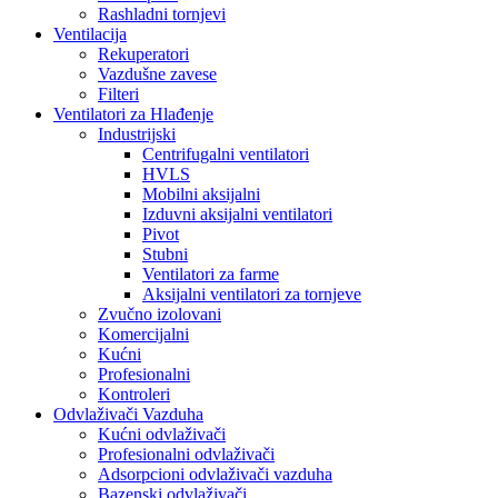
Rashladni tornjevi
Ventilacija
Rekuperatori
Vazdušne zavese
Filteri
Ventilatori za Hlađenje
Industrijski
Centrifugalni ventilatori
HVLS
Mobilni aksijalni
Izduvni aksijalni ventilatori
Pivot
Stubni
Ventilatori za farme
Aksijalni ventilatori za tornjeve
Zvučno izolovani
Komercijalni
Kućni
Profesionalni
Kontroleri
Odvlaživači Vazduha
Kućni odvlaživači
Profesionalni odvlaživači
Adsorpcioni odvlaživači vazduha
Bazenski odvlaživači