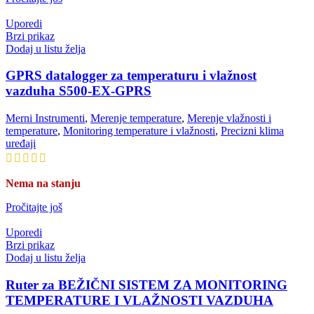
Uporedi
Brzi prikaz
Dodaj u listu želja
GPRS datalogger za temperaturu i vlažnost
vazduha S500-EX-GPRS
Merni Instrumenti
,
Merenje temperature
,
Merenje vlažnosti i
temperature
,
Monitoring temperature i vlažnosti
,
Precizni klima
uređaji
Nema na stanju
Pročitajte još
Uporedi
Brzi prikaz
Dodaj u listu želja
Ruter za BEŽIČNI SISTEM ZA MONITORING
TEMPERATURE I VLAŽNOSTI VAZDUHA