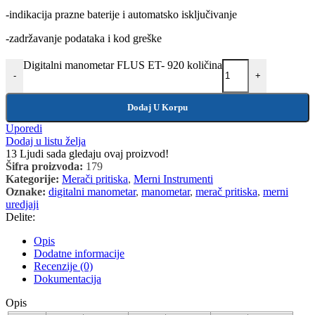
-indikacija prazne baterije i automatsko isključivanje
-zadržavanje podataka i kod greške
Digitalni manometar FLUS ET- 920 količina
-
+
Dodaj U Korpu
Uporedi
Dodaj u listu želja
13
Ljudi sada gledaju ovaj proizvod!
Šifra proizvoda:
179
Kategorije:
Merači pritiska
,
Merni Instrumenti
Oznake:
digitalni manometar
,
manometar
,
merač pritiska
,
merni
uredjaji
Delite:
Opis
Dodatne informacije
Recenzije (0)
Dokumentacija
Opis