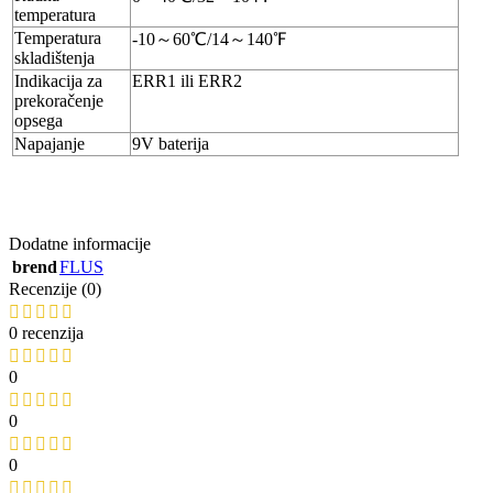
temperatura
Temperatura
-10～60℃/14～140℉
skladištenja
Indikacija za
ERR1 ili ERR2
prekoračenje
opsega
Napajanje
9V baterija
Dodatne informacije
brend
FLUS
Recenzije (0)
0 recenzija
0
0
0