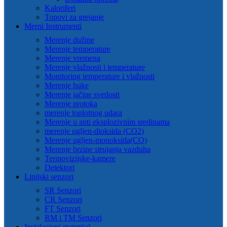
Kaloriferi
Topovi za grejanje
Merni Instrumenti
Merenje dužine
Merenje temperature
Merenje vremena
Merenje vlažnosti i temperature
Monitoring temperature i vlažnosti
Merenje buke
Merenje jačine svetlosti
Merenje protoka
merenje toplotnog udara
Merenje u anti eksplozivnim sredinama
merenje ugljen-dioksida (CO2)
Merenje ugljen-monoksida(CO)
Merenje brzine strujanja vazduha
Termovizijske-kamere
Detektori
Linijski senzori
SR Senzori
CR Senzori
FT Senzori
RM i TM Senzori
Instalacioni materijal