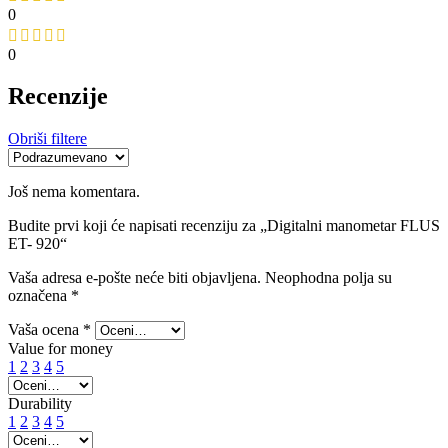
0
0
Recenzije
Obriši filtere
Još nema komentara.
Budite prvi koji će napisati recenziju za „Digitalni manometar FLUS
ET- 920“
Vaša adresa e-pošte neće biti objavljena.
Neophodna polja su
označena
*
Vaša ocena
*
Value for money
1
2
3
4
5
Durability
1
2
3
4
5