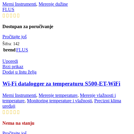
Merni Instrumenti
,
Merenje dužine
FLUS
Dostupan za poručivanje
Pročitajte još
Šifra:
142
brend
FLUS
Uporedi
Brzi prikaz
Dodaj u listu želja
Wi-Fi datalogger za temperaturu S500-ET-WiFi
Merni Instrumenti
,
Merenje temperature
,
Merenje vlažnosti i
temperature
,
Monitoring temperature i vlažnosti
,
Precizni klima
uređaji
Nema na stanju
Pročitajte još