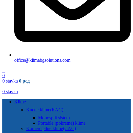
office@klimabgsolutions.com
0
0
0
stavka
0
рсд
0
stavka
Klime
Kućne klime(RAC)
Monosplit sistem
Portable (pokretne) klime
Komercijalne klime(CAC)