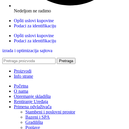
Nedeljom ne radimo
Opšti uslovi kupovine
Podaci za identifikaciju
Opšti uslovi kupovine
Podaci za identifikaciju
izrada i optimizacija sajtova
Pretraga
Proizvodi
Info strane
Početna
O nama
Opremanje skladišta
Rentiranje Uređaja
Primena odvlaživača
Stambeni i poslovni prostor
Bazeni i SPA
Gradilišta
Poplave