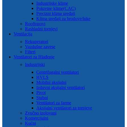
Industrijske klime
Pokretne klime(CAC)
Precizni klima uređaji
Klima uređaji za brodove/luke
Rooftopovi
Rashladni tornjevi
Ventilacija
Rekuperatori
Vazdušne zavese
Filteri
Ventilatori za Hlađenje
Industrijski
Centrifugalni ventilatori
HVLS
Mobilni aksijalni
Izduvni aksijalni ventilatori
Pivot
Stubni
Ventilatori za farme
Aksijalni ventilatori za tornjeve
Zvučno izolovani
Komercijalni
Kućni