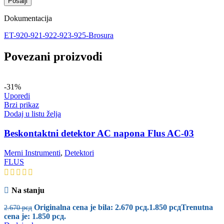
Dokumentacija
ET-920-921-922-923-925-Brosura
Povezani proizvodi
-31%
Uporedi
Brzi prikaz
Dodaj u listu želja
Beskontaktni detektor AC napona Flus AC-03
Merni Instrumenti
,
Detektori
FLUS
Na stanju
Originalna cena je bila: 2.670 рсд.
1.850
рсд
Trenutna
2.670
рсд
cena je: 1.850 рсд.