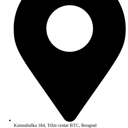
Kumodraška 184, Tržni centar BTC, Beograd