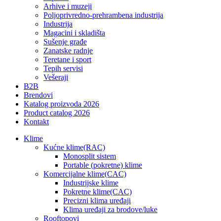
Arhive i muzeji
Poljoprivredno-prehrambena industrija
Industrija
Magacini i skladišta
Sušenje građe
Zanatske radnje
Teretane i sport
Tepih servisi
Vešeraji
B2B
Brendovi
Katalog proizvoda 2026
Product catalog 2026
Kontakt
Klime
Kućne klime(RAC)
Monosplit sistem
Portable (pokretne) klime
Komercijalne klime(CAC)
Industrijske klime
Pokretne klime(CAC)
Precizni klima uređaji
Klima uređaji za brodove/luke
Rooftopovi