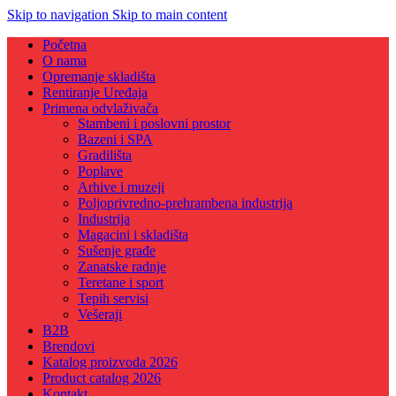
Skip to navigation
Skip to main content
Početna
O nama
Opremanje skladišta
Rentiranje Uređaja
Primena odvlaživača
Stambeni i poslovni prostor
Bazeni i SPA
Gradilišta
Poplave
Arhive i muzeji
Poljoprivredno-prehrambena industrija
Industrija
Magacini i skladišta
Sušenje građe
Zanatske radnje
Teretane i sport
Tepih servisi
Vešeraji
B2B
Brendovi
Katalog proizvoda 2026
Product catalog 2026
Kontakt