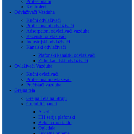
Profesionalni
Kontroleri
Odvlaživači Vazduha
Kućni odvlaživači
Profesionalni odvlaživači
Adsorpcioni odvlaživači vazduha
Bazenski odvlaživači
Industrijski odvlaživači
Kanalski odvlaživači
Plafonski kanalski odvlaživači
Zidni kanalski odvlaživači
Ovlaživači Vazduha
Kućni ovlaživači
Profesionalni ovlaživači
Prečistači vazduha
Grejna tela
Grejna Tela na Struju
Grejni IC paneli
A serija
HH serija plafonski
Belo i crno staklo
Ogledala
Dodatna oprema