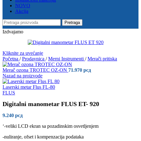
NOVO
Akcija
Pretraga
Izdvajamo
Kliknite za uvećanje
Početna
/
Prodavnica
/
Merni Instrumenti
/
Merači pritiska
Merač ozona TROTEC OZ-ON
71.970
рсд
Nazad na proizvode
Laserski metar Flus FL-80
FLUS
Digitalni manometar FLUS ET- 920
9.240
рсд
‘-veliki LCD ekran sa pozadinskim osvetljenjem
-nuliranje, ofset i kompenzacija podataka