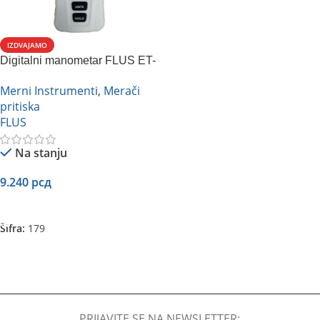
IZDVAJAMO
Digitalni manometar FLUS ET-
920
Merni Instrumenti
,
Merači
pritiska
FLUS
Na stanju
9.240
рсд
Dodaj U Korpu
Šifra:
179
PRIJAVITE SE NA NEWSLETTER: