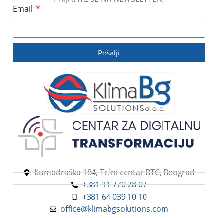
Email
Pošalji
Kumodraška 184, Tržni centar BTC, Beograd
+381 11 770 28 07
+381 64 039 10 10
office@klimabgsolutions.com