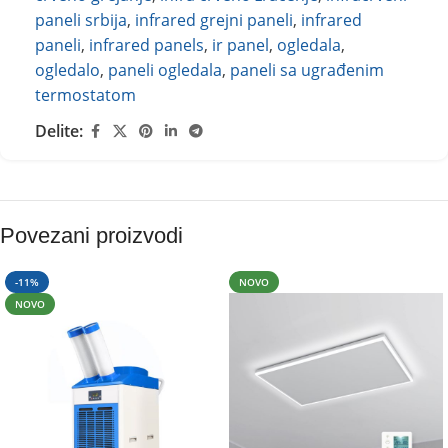
paneli srbija
,
infrared grejni paneli
,
infrared
paneli
,
infrared panels
,
ir panel
,
ogledala
,
ogledalo
,
paneli ogledala
,
paneli sa ugrađenim
termostatom
Delite:
Povezani proizvodi
-11%
NOVO
NOVO