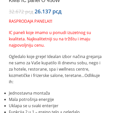
KMB IC panel O 450W
26.137
рсд
32.672
рсд
RASPRODAJA PANELA!!!
IC paneli koje imamo u ponudi izuzetnog su
kvaliteta. Najkvalitetniji su na tržištu i imaju
najpovoljniju cenu.
Ogledalo koje greje! Idealan izbor načina grejanja
ne samo za Vaše kupatilo ili dnevnu sobu, nego i
za hotele, restorane, spa i wellness centre,
kozmetičke i frizerske salone, teretane…Odlikuje
ih:
Jednostavna montaža
Mala potrošnja energije
Uklapa se u svaki enterijer
Funkcija 2 u 1 – grejno telo + ogledalo