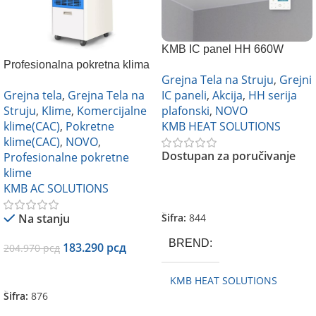
KMB IC panel HH 660W
Profesionalna pokretna klima
plafonski sa LED
Grejna Tela na Struju
,
Grejni
KMB HAAC-45
osvetljenjem i termostatom
Grejna tela
,
Grejna Tela na
IC paneli
,
Akcija
,
HH serija
Struju
,
Klime
,
Komercijalne
plafonski
,
NOVO
klime(CAC)
,
Pokretne
KMB HEAT SOLUTIONS
klime(CAC)
,
NOVO
,
Dostupan za poručivanje
Profesionalne pokretne
klime
KMB AC SOLUTIONS
Pročitajte Još
Na stanju
Šifra:
844
BREND
183.290
рсд
204.970
рсд
Dodaj U Korpu
KMB HEAT SOLUTIONS
Šifra:
876