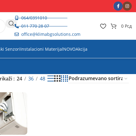
064/0391010
011 770 28 07
0
Рсд
office@klimabgsolutions.com
ski Senzori
Instalacioni Materijal
NOVO
Akcija
rikaži
24
36
48