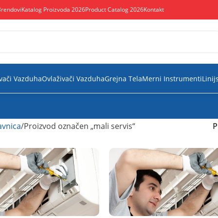
Brendovi
Katalog Proizvoda 2026
Product Catalog 2026
Kontakt
vači Vazduha
Ovlaživači Vazduha
Grejna Tela
Merni Instrumenti
Linij
vnica
Proizvod označen „mali servis“
P