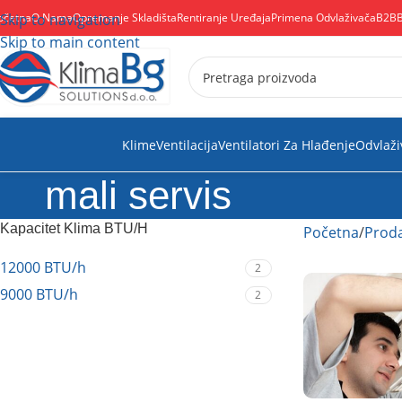
očetna
Skip to navigation
O Nama
Opremanje Skladišta
Rentiranje Uređaja
Primena Odvlaživača
B2B
Skip to main content
Klime
Ventilacija
Ventilatori Za Hlađenje
Odvlaži
mali servis
Kapacitet Klima BTU/H
Početna
Proda
12000 BTU/h
2
9000 BTU/h
2