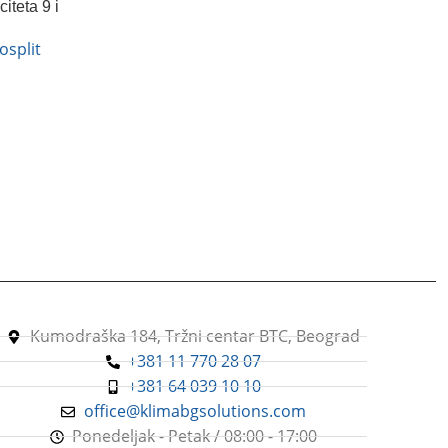
iteta 9 i
split
Kumodraška 184, Tržni centar BTC, Beograd
+381 11 770 28 07
+381 64 039 10 10
office@klimabgsolutions.com
Ponedeljak - Petak / 08:00 - 17:00