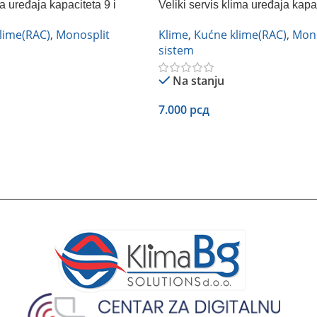
a uređaja kapaciteta 9 i
Veliki servis klima uređaja kapac
12kBTU/h
lime(RAC)
,
Monosplit
Klime
,
Kućne klime(RAC)
,
Mono
sistem
Na stanju
7.000
рсд
Dodaj U Korpu