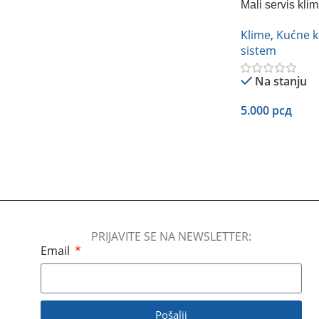
Mali servis klim
12kBTU/h
Klime
,
Kućne k
sistem
Na stanju
5.000
рсд
Dodaj U Korpu
PRIJAVITE SE NA NEWSLETTER:
Email
Pošalji