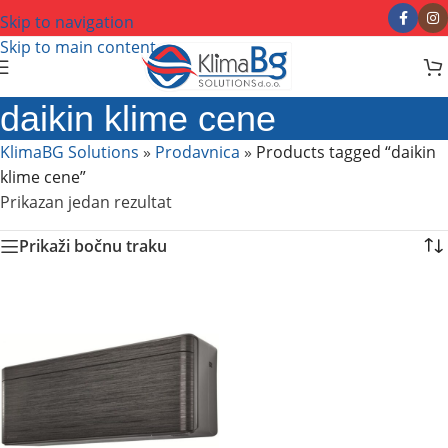
Skip to navigation
Skip to main content
daikin klime cene
KlimaBG Solutions
»
Prodavnica
»
Products tagged “daikin
klime cene”
Prikazan jedan rezultat
Prikaži bočnu traku