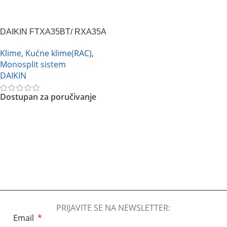
DAIKIN FTXA35BT/ RXA35A
STYLISH BLACKWOOD
Klime
,
Kućne klime(RAC)
,
Monosplit sistem
DAIKIN
Dostupan za poručivanje
Pročitajte Još
PRIJAVITE SE NA NEWSLETTER:
Email