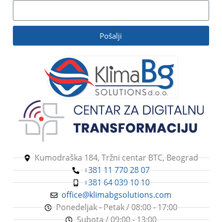
Pošalji
Kumodraška 184, Tržni centar BTC, Beograd
+381 11 770 28 07
+381 64 039 10 10
office@klimabgsolutions.com
Ponedeljak - Petak / 08:00 - 17:00
Subota / 09:00 - 13:00