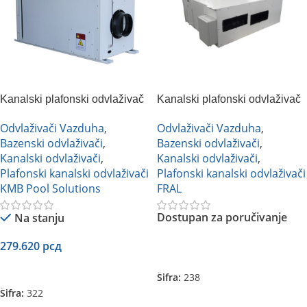
Kanalski plafonski odvlaživač
Kanalski plafonski odvlaživač
vazduha KMB DXF 1000.C
vazduha FRAL FS100
Odvlaživači Vazduha
,
Odvlaživači Vazduha
,
Bazenski odvlaživači
,
Bazenski odvlaživači
,
Kanalski odvlaživači
,
Kanalski odvlaživači
,
Plafonski kanalski odvlaživači
Plafonski kanalski odvlaživači
KMB Pool Solutions
FRAL
Dostupan za poručivanje
Na stanju
279.620
рсд
Pročitajte Još
Dodaj U Korpu
Šifra:
238
Šifra:
322