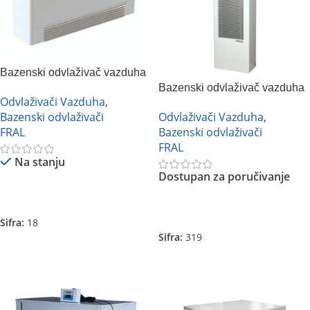
Bazenski odvlaživač vazduha
FRAL FSW100
Bazenski odvlaživač vazduha
Odvlaživači Vazduha
,
FRAL FSW96
Bazenski odvlaživači
Odvlaživači Vazduha
,
FRAL
Bazenski odvlaživači
FRAL
Na stanju
Dostupan za poručivanje
Pročitajte Još
Pročitajte Još
Šifra:
18
Šifra:
319