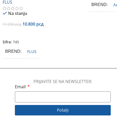
FLUS
A
BREND
Na stanju
10.800
рсд
17.250
рсд
Dodaj U Korpu
Šifra:
745
FLUS
BREND
PRIJAVITE SE NA NEWSLETTER:
Email
Pošalji