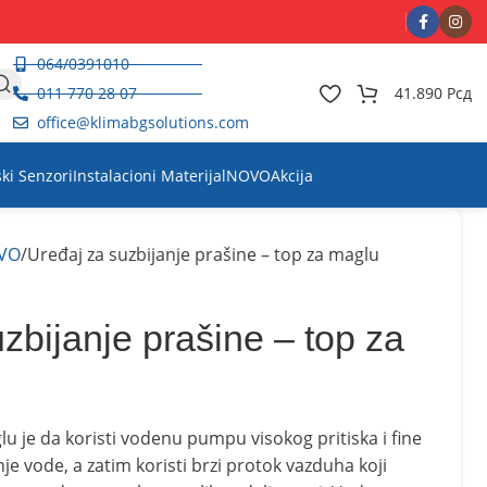
064/0391010
011 770 28 07
41.890
Рсд
office@klimabgsolutions.com
ski Senzori
Instalacioni Materijal
NOVO
Akcija
VO
Uređaj za suzbijanje prašine – top za maglu
zbijanje prašine – top za
lu je da koristi vodenu pumpu visokog pritiska i fine
je vode, a zatim koristi brzi protok vazduha koji