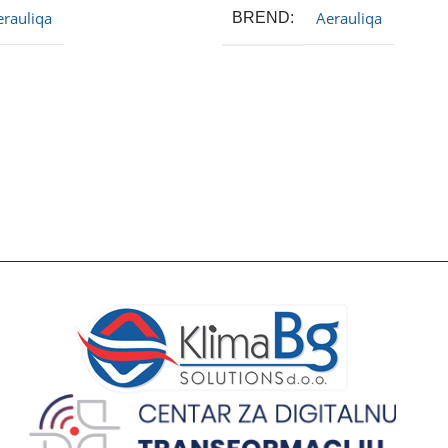
erauliqa
Aerauliqa
BREND