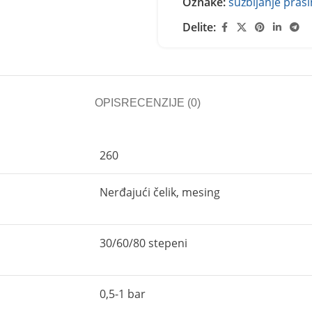
Oznake:
suzbijanje praš
Delite:
OPIS
RECENZIJE (0)
260
Nerđajući čelik, mesing
30/60/80 stepeni
0,5-1 bar