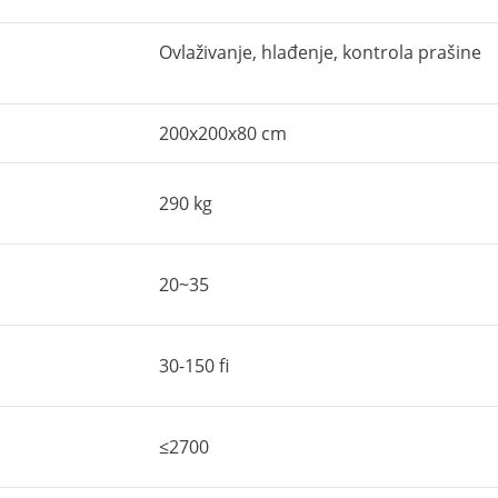
Ovlaživanje, hlađenje, kontrola prašine
200x200x80 cm
290 kg
20~35
30-150 fi
≤2700