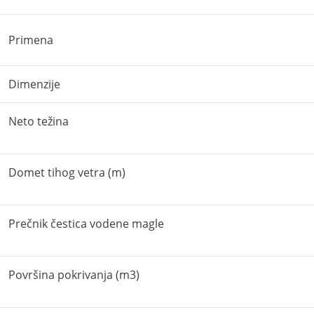
Primena
Dimenzije
Neto težina
Domet tihog vetra (m)
Prečnik čestica vodene magle
Površina pokrivanja (m3)