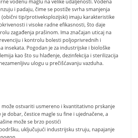
urne vodenu maglu na velike udaljenosti. Vodena
nzuju i padaju, čime se postiže svrha smanjenja
(obični tip/protiveksplozijski) imaju karakteristike
krivenosti i visoke radne efikasnosti, što daje
rolu zagađenja prašinom. Ima značajan uticaj na
evenciju i kontrolu bolesti poljoprivrednih i
na insekata. Pogodan je za industrijske i biološke
mija kao što su hlađenje, dezinfekcija i sterilizacija
nezamenljivu ulogu u prečišćavanju vazduha.
i može ostvariti usmereno i kvantitativno prskanje
 je dobar, čestice magle su fine i ujednačene, a
ašine može se brzo postići
odršku, uključujući industrijsku struju, napajanje
i pogon