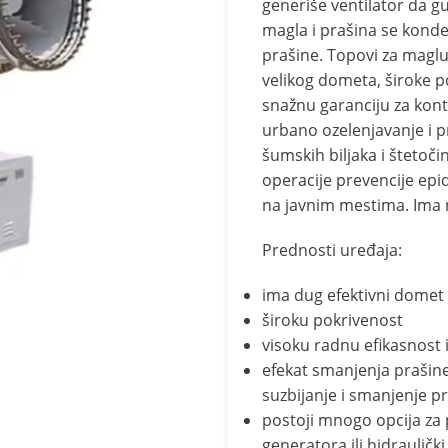
generiše ventilator da g
magla i prašina se konde
prašine. Topovi za maglu 
velikog dometa, široke po
snažnu garanciju za kont
urbano ozelenjavanje i pr
šumskih biljaka i štetoči
operacije prevencije epide
na javnim mestima. Ima 
Prednosti uređaja:
ima dug efektivni domet
široku pokrivenost
visoku radnu efikasnost 
efekat smanjenja prašine
suzbijanje i smanjenje pr
p
ostoji mnogo opcija za p
generatora ili hidrauličk