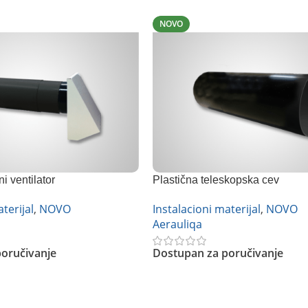
NOVO
i ventilator
Plastična teleskopska cev
terijal
,
NOVO
Instalacioni materijal
,
NOVO
Aerauliqa
oručivanje
Dostupan za poručivanje
Pročitajte Još