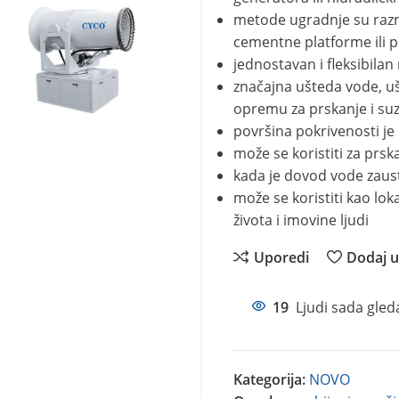
metode ugradnje su razno
cementne platforme ili p
jednostavan i fleksibilan
značajna ušteda vode, u
opremu za prskanje i suz
površina pokrivenosti j
može se koristiti za prska
kada je dovod vode zausta
može se koristiti kao lok
života i imovine ljudi
Uporedi
Dodaj u 
19
Ljudi sada gled
Kategorija:
NOVO