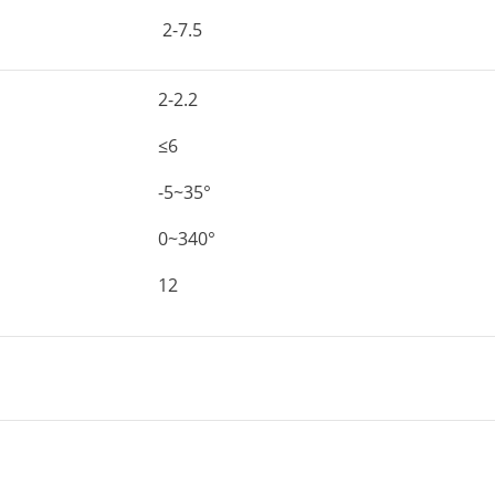
2-7.5
2-2.2
≤6
-5~35°
0~340°
12