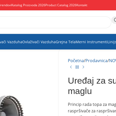
Brendovi
Katalog Proizvoda 2026
Product Catalog 2026
Kontakt
vači Vazduha
Ovlaživači Vazduha
Grejna Tela
Merni Instrumenti
Linij
Početna
Prodavnica
NO
Uređaj za su
maglu
Princip rada topa za mag
raspršivače za raspršivan