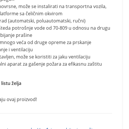
vrsne, može se instalirati na transportna vozila,
latforme sa čeličnim okvirom
 rad (automatski, poluautomatski, ručni)
šteda potrošnje vode od 70-809 u odnosu na drugu
bijanje prašine
e mnogo veća od druge opreme za prskanje
nje i ventilaciju
vljen, može se koristiti za jaku ventilaciju
alni aparat za gašenje požara za efikasnu zaštitu
listu želja
aju ovaj proizvod!