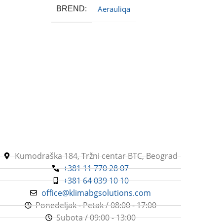
Aerauliqa
BREND
Kumodraška 184, Tržni centar BTC, Beograd
+381 11 770 28 07
+381 64 039 10 10
office@klimabgsolutions.com
Ponedeljak - Petak / 08:00 - 17:00
Subota / 09:00 - 13:00