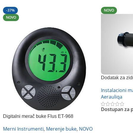
-37%
NOVO
NOVO
Dodatak za zidn
Instalacioni ma
Aerauliqa
Dostupan za p
Digitalni merač buke Flus ET-968
Pročitajte Još
Merni Instrumenti
,
Merenje buke
,
NOVO