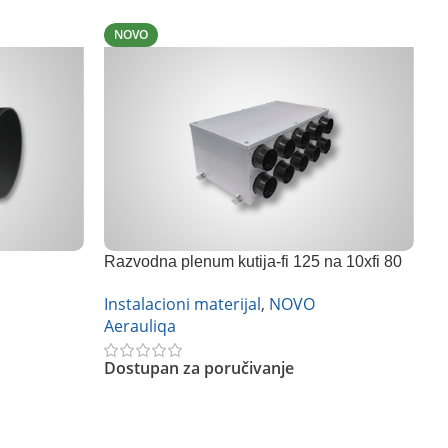
NOVO
Razvodna plenum kutija-fi 125 na 10xfi 80
R
mm
I
Instalacioni materijal
,
NOVO
A
Aerauliqa
D
Dostupan za poručivanje
Pročitajte Još