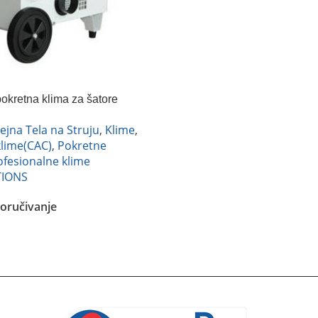
okretna klima za šatore
ejna Tela na Struju
,
Klime
,
klime(CAC)
,
Pokretne
ofesionalne klime
TIONS
oručivanje