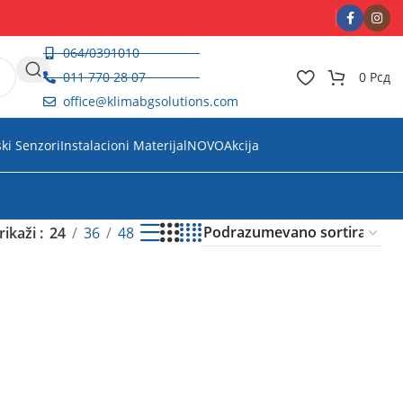
064/0391010
011 770 28 07
0
Рсд
office@klimabgsolutions.com
ski Senzori
Instalacioni Materijal
NOVO
Akcija
rikaži
24
36
48