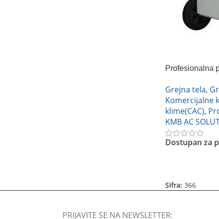
Profesionalna p
KMB KC-16
Grejna tela
,
Gr
Komercijalne 
klime(CAC)
,
Pr
KMB AC SOLU
Dostupan za p
Pročitajte Još
Šifra:
366
PRIJAVITE SE NA NEWSLETTER: