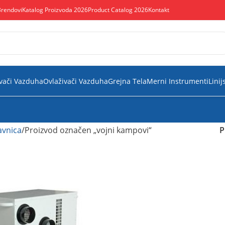
Brendovi
Katalog Proizvoda 2026
Product Catalog 2026
Kontakt
vači Vazduha
Ovlaživači Vazduha
Grejna Tela
Merni Instrumenti
Linij
vnica
Proizvod označen „vojni kampovi“
P