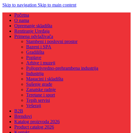
Skip to navigation
Skip to main content
Početna
O nama
Opremanje skladišta
Rentiranje Uređaja
Primena odvlaživača
Stambeni i poslovni prostor
Bazeni i SPA
Gradilišta
Poplave
Arhive i muzeji
Poljoprivredno-prehrambena industrija
Industrija
Magacini i skladišta
Sušenje građe
Zanatske radnje
Teretane i sport
Tepih servisi
Vešeraji
B2B
Brendovi
Katalog proizvoda 2026
Product catalog 2026
Kontakt