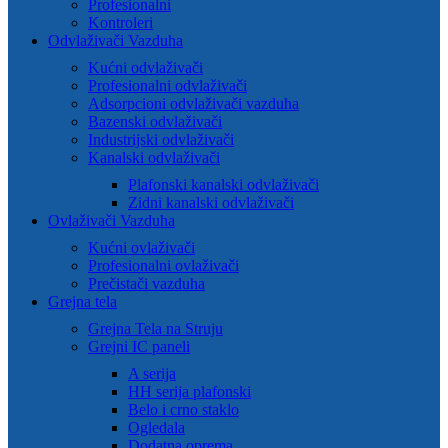
Profesionalni
Kontroleri
Odvlaživači Vazduha
Kućni odvlaživači
Profesionalni odvlaživači
Adsorpcioni odvlaživači vazduha
Bazenski odvlaživači
Industrijski odvlaživači
Kanalski odvlaživači
Plafonski kanalski odvlaživači
Zidni kanalski odvlaživači
Ovlaživači Vazduha
Kućni ovlaživači
Profesionalni ovlaživači
Prečistači vazduha
Grejna tela
Grejna Tela na Struju
Grejni IC paneli
A serija
HH serija plafonski
Belo i crno staklo
Ogledala
Dodatna oprema