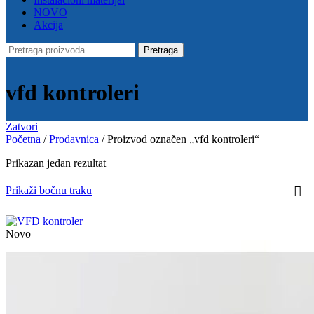
NOVO
Akcija
Pretraga
vfd kontroleri
Zatvori
Početna
/
Prodavnica
/
Proizvod označen „vfd kontroleri“
Prikazan jedan rezultat
Prikaži bočnu traku
Novo