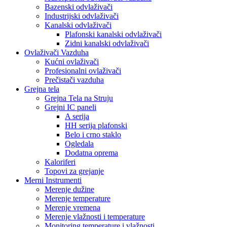
Bazenski odvlaživači
Industrijski odvlaživači
Kanalski odvlaživači
Plafonski kanalski odvlaživači
Zidni kanalski odvlaživači
Ovlaživači Vazduha
Kućni ovlaživači
Profesionalni ovlaživači
Prečistači vazduha
Grejna tela
Grejna Tela na Struju
Grejni IC paneli
A serija
HH serija plafonski
Belo i crno staklo
Ogledala
Dodatna oprema
Kaloriferi
Topovi za grejanje
Merni Instrumenti
Merenje dužine
Merenje temperature
Merenje vremena
Merenje vlažnosti i temperature
Monitoring temperature i vlažnosti