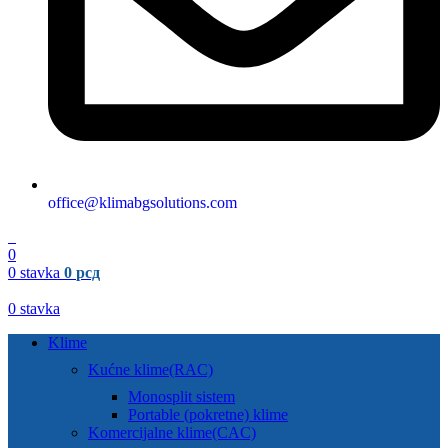
office@klimabgsolutions.com
0
0
0
stavka
0
рсд
0
stavka
Klime
Kućne klime(RAC)
Monosplit sistem
Portable (pokretne) klime
Komercijalne klime(CAC)