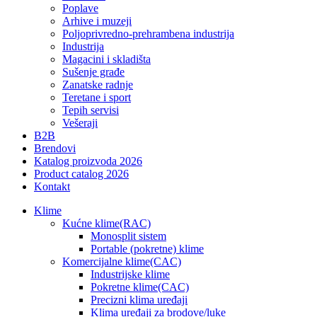
Poplave
Arhive i muzeji
Poljoprivredno-prehrambena industrija
Industrija
Magacini i skladišta
Sušenje građe
Zanatske radnje
Teretane i sport
Tepih servisi
Vešeraji
B2B
Brendovi
Katalog proizvoda 2026
Product catalog 2026
Kontakt
Klime
Kućne klime(RAC)
Monosplit sistem
Portable (pokretne) klime
Komercijalne klime(CAC)
Industrijske klime
Pokretne klime(CAC)
Precizni klima uređaji
Klima uređaji za brodove/luke