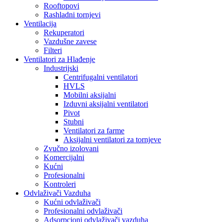
Rooftopovi
Rashladni tornjevi
Ventilacija
Rekuperatori
Vazdušne zavese
Filteri
Ventilatori za Hlađenje
Industrijski
Centrifugalni ventilatori
HVLS
Mobilni aksijalni
Izduvni aksijalni ventilatori
Pivot
Stubni
Ventilatori za farme
Aksijalni ventilatori za tornjeve
Zvučno izolovani
Komercijalni
Kućni
Profesionalni
Kontroleri
Odvlaživači Vazduha
Kućni odvlaživači
Profesionalni odvlaživači
Adsorpcioni odvlaživači vazduha