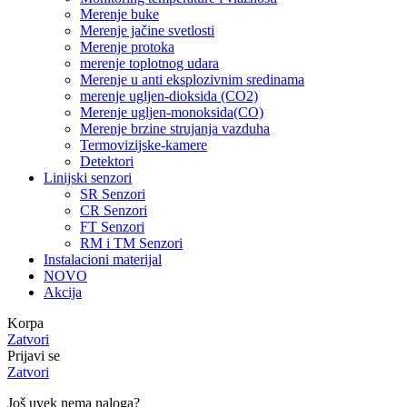
Merenje buke
Merenje jačine svetlosti
Merenje protoka
merenje toplotnog udara
Merenje u anti eksplozivnim sredinama
merenje ugljen-dioksida (CO2)
Merenje ugljen-monoksida(CO)
Merenje brzine strujanja vazduha
Termovizijske-kamere
Detektori
Linijski senzori
SR Senzori
CR Senzori
FT Senzori
RM i TM Senzori
Instalacioni materijal
NOVO
Akcija
Korpa
Zatvori
Prijavi se
Zatvori
Još uvek nema naloga?