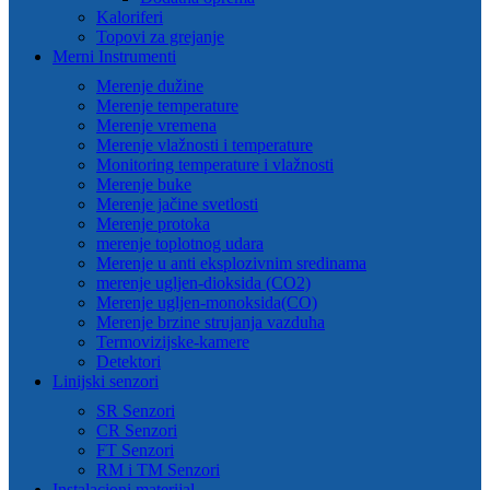
Kaloriferi
Topovi za grejanje
Merni Instrumenti
Merenje dužine
Merenje temperature
Merenje vremena
Merenje vlažnosti i temperature
Monitoring temperature i vlažnosti
Merenje buke
Merenje jačine svetlosti
Merenje protoka
merenje toplotnog udara
Merenje u anti eksplozivnim sredinama
merenje ugljen-dioksida (CO2)
Merenje ugljen-monoksida(CO)
Merenje brzine strujanja vazduha
Termovizijske-kamere
Detektori
Linijski senzori
SR Senzori
CR Senzori
FT Senzori
RM i TM Senzori
Instalacioni materijal