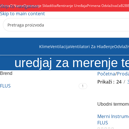
očetna
Skip to navigation
O Nama
Opremanje Skladišta
Rentiranje Uređaja
Primena Odvlaživača
B2B
Skip to main content
Klime
Ventilacija
Ventilatori Za Hlađenje
Odvlaži
uredjaj za merenje t
Početna
Proda
Brend
Prikaži
24
FLUS
1
Ubodni termome
Merni Instrum
FLUS