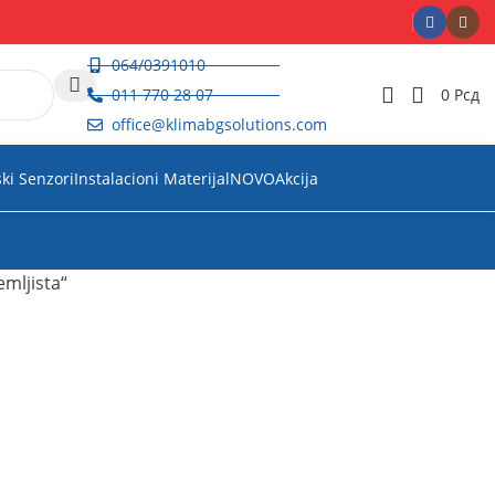
064/0391010
011 770 28 07
0
Рсд
office@klimabgsolutions.com
ski Senzori
Instalacioni Materijal
NOVO
Akcija
mljista“