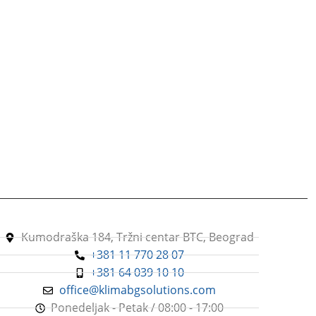
Kumodraška 184, Tržni centar BTC, Beograd
+381 11 770 28 07
+381 64 039 10 10
office@klimabgsolutions.com
Ponedeljak - Petak / 08:00 - 17:00