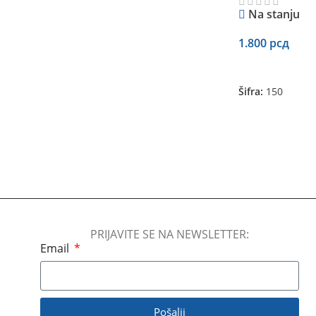
Na stanju
1.800
рсд
Dodaj U Korpu
Šifra:
150
PRIJAVITE SE NA NEWSLETTER:
Email
Pošalji