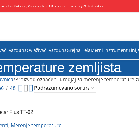
Brendovi
Katalog Proizvoda 2026
Product Catalog 2026
Kontakt
vači Vazduha
Ovlaživači Vazduha
Grejna Tela
Merni Instrumenti
Linij
emperature zemljista
vnica
Proizvod označen „uredjaj za merenje temperature ze
36
48
tar Flus TT-02
enti
,
Merenje temperature