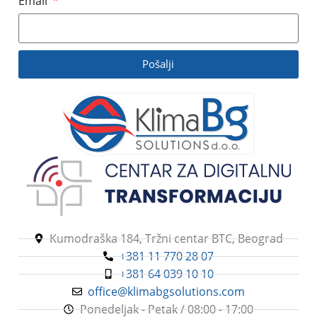
Email
Pošalji
Kumodraška 184, Tržni centar BTC, Beograd
+381 11 770 28 07
+381 64 039 10 10
office@klimabgsolutions.com
Ponedeljak - Petak / 08:00 - 17:00