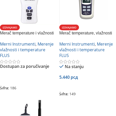
IZDVAJAMO
IZDVAJAMO
Merač temperature i vlažnosti
Merač temperature, vlažnosti
FLUS ET- 931
vazduha, tačke rose i
Merni Instrumenti
,
Merenje
Merni Instrumenti
,
Merenje
temperature vlažnog
vlažnosti i temperature
vlažnosti i temperature
termometra Flus MT-913
FLUS
FLUS
Dostupan za poručivanje
Na stanju
5.440
рсд
Pročitajte Još
Dodaj U Korpu
Šifra:
186
Šifra:
149