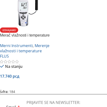
IZDVAJAMO
Merač vlažnosti i temperature
vlažnog termometra FLUS ET-
Merni Instrumenti
,
Merenje
951 W
vlažnosti i temperature
FLUS
Na stanju
17.740
рсд
Dodaj U Korpu
Šifra:
184
PRIJAVITE SE NA NEWSLETTER: