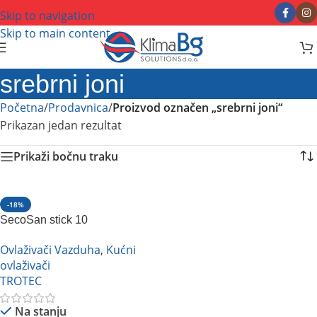
Skip to navigation
Skip to main content
srebrni joni
Početna
/
Prodavnica
/
Proizvod označen „srebrni joni“
Prikazan jedan rezultat
Prikaži bočnu traku
-18%
SecoSan stick 10
Ovlaživači Vazduha
,
Kućni
ovlaživači
TROTEC
Na stanju