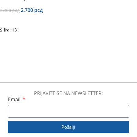
2.700
рсд
3.300
рсд
Dodaj U Korpu
Šifra:
131
PRIJAVITE SE NA NEWSLETTER:
Email
Pošalji