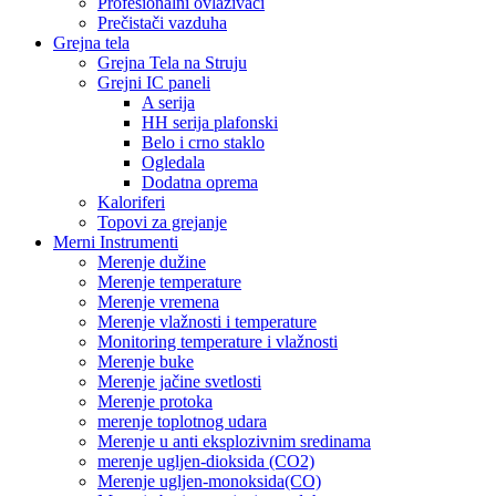
Profesionalni ovlaživači
Prečistači vazduha
Grejna tela
Grejna Tela na Struju
Grejni IC paneli
A serija
HH serija plafonski
Belo i crno staklo
Ogledala
Dodatna oprema
Kaloriferi
Topovi za grejanje
Merni Instrumenti
Merenje dužine
Merenje temperature
Merenje vremena
Merenje vlažnosti i temperature
Monitoring temperature i vlažnosti
Merenje buke
Merenje jačine svetlosti
Merenje protoka
merenje toplotnog udara
Merenje u anti eksplozivnim sredinama
merenje ugljen-dioksida (CO2)
Merenje ugljen-monoksida(CO)