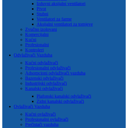
Izduvni aksijalni ventilatori
Pivot
Stubni
Ventilatori za farme
Aksijalni ventilatori za tornjeve
Zvučno izolovani
Komercijalni
Kućni
Profesionalni
Kontroleri
Odvlaživači Vazduha
Kućni odvlaživači
Profesionalni odvlaživači
Adsorpcioni odvlaživači vazduha
Bazenski odvlaživači
Industrijski odvlaživači
Kanalski odvlaživači
Plafonski kanalski odvlaživači
Zidni kanalski odvlaživači
Ovlaživači Vazduha
Kućni ovlaživači
Profesionalni ovlaživači
Prečistači vazduha