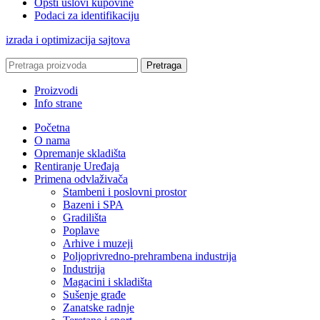
Opšti uslovi kupovine
Podaci za identifikaciju
izrada i optimizacija sajtova
Pretraga
Proizvodi
Info strane
Početna
O nama
Opremanje skladišta
Rentiranje Uređaja
Primena odvlaživača
Stambeni i poslovni prostor
Bazeni i SPA
Gradilišta
Poplave
Arhive i muzeji
Poljoprivredno-prehrambena industrija
Industrija
Magacini i skladišta
Sušenje građe
Zanatske radnje