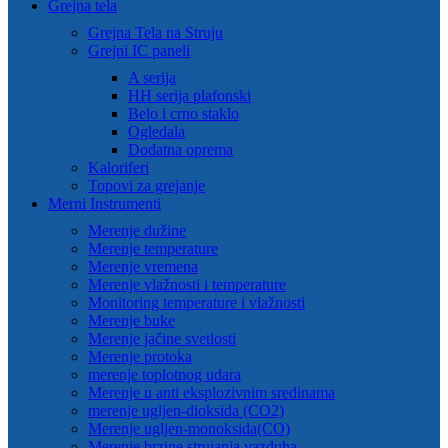
Grejna tela
Grejna Tela na Struju
Grejni IC paneli
A serija
HH serija plafonski
Belo i crno staklo
Ogledala
Dodatna oprema
Kaloriferi
Topovi za grejanje
Merni Instrumenti
Merenje dužine
Merenje temperature
Merenje vremena
Merenje vlažnosti i temperature
Monitoring temperature i vlažnosti
Merenje buke
Merenje jačine svetlosti
Merenje protoka
merenje toplotnog udara
Merenje u anti eksplozivnim sredinama
merenje ugljen-dioksida (CO2)
Merenje ugljen-monoksida(CO)
Merenje brzine strujanja vazduha