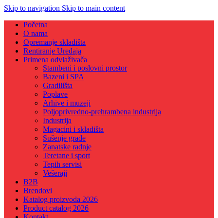
Skip to navigation
Skip to main content
Početna
O nama
Opremanje skladišta
Rentiranje Uređaja
Primena odvlaživača
Stambeni i poslovni prostor
Bazeni i SPA
Gradilišta
Poplave
Arhive i muzeji
Poljoprivredno-prehrambena industrija
Industrija
Magacini i skladišta
Sušenje građe
Zanatske radnje
Teretane i sport
Tepih servisi
Vešeraji
B2B
Brendovi
Katalog proizvoda 2026
Product catalog 2026
Kontakt