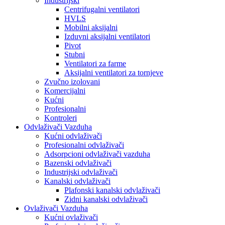
Industrijski
Centrifugalni ventilatori
HVLS
Mobilni aksijalni
Izduvni aksijalni ventilatori
Pivot
Stubni
Ventilatori za farme
Aksijalni ventilatori za tornjeve
Zvučno izolovani
Komercijalni
Kućni
Profesionalni
Kontroleri
Odvlaživači Vazduha
Kućni odvlaživači
Profesionalni odvlaživači
Adsorpcioni odvlaživači vazduha
Bazenski odvlaživači
Industrijski odvlaživači
Kanalski odvlaživači
Plafonski kanalski odvlaživači
Zidni kanalski odvlaživači
Ovlaživači Vazduha
Kućni ovlaživači