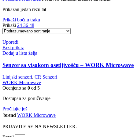
Prikazan jedan rezultat
Prikaži bočnu traku
Prikaži
24
36
48
Uporedi
Brzi prikaz
Dodaj u listu želja
Senzor sa visokom osetljivošću – WORK Microwave
Linijski senzori
,
CR Senzori
WORK Microwave
Ocenjeno sa
0
od 5
Dostupan za poručivanje
Pročitajte još
brend
WORK Microwave
PRIJAVITE SE NA NEWSLETTER: