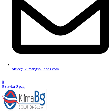
office@klimabgsolutions.com
0
0
0
stavka
0
рсд