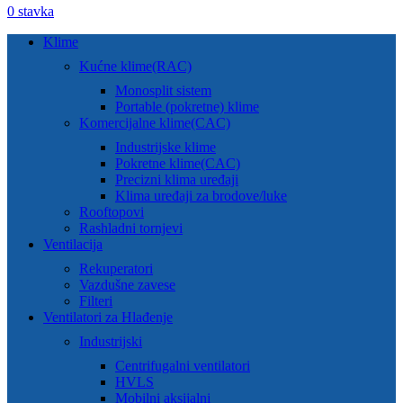
0
stavka
Klime
Kućne klime(RAC)
Monosplit sistem
Portable (pokretne) klime
Komercijalne klime(CAC)
Industrijske klime
Pokretne klime(CAC)
Precizni klima uređaji
Klima uređaji za brodove/luke
Rooftopovi
Rashladni tornjevi
Ventilacija
Rekuperatori
Vazdušne zavese
Filteri
Ventilatori za Hlađenje
Industrijski
Centrifugalni ventilatori
HVLS
Mobilni aksijalni