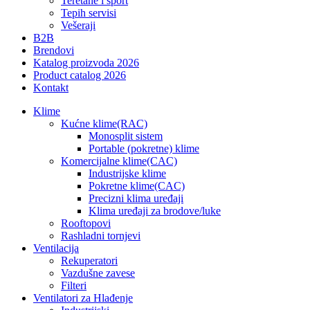
Teretane i sport
Tepih servisi
Vešeraji
B2B
Brendovi
Katalog proizvoda 2026
Product catalog 2026
Kontakt
Klime
Kućne klime(RAC)
Monosplit sistem
Portable (pokretne) klime
Komercijalne klime(CAC)
Industrijske klime
Pokretne klime(CAC)
Precizni klima uređaji
Klima uređaji za brodove/luke
Rooftopovi
Rashladni tornjevi
Ventilacija
Rekuperatori
Vazdušne zavese
Filteri
Ventilatori za Hlađenje