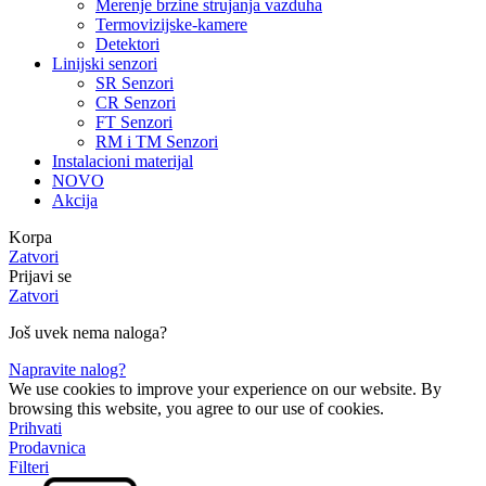
Merenje brzine strujanja vazduha
Termovizijske-kamere
Detektori
Linijski senzori
SR Senzori
CR Senzori
FT Senzori
RM i TM Senzori
Instalacioni materijal
NOVO
Akcija
Korpa
Zatvori
Prijavi se
Zatvori
Još uvek nema naloga?
Napravite nalog?
We use cookies to improve your experience on our website. By
browsing this website, you agree to our use of cookies.
Prihvati
Prodavnica
Filteri