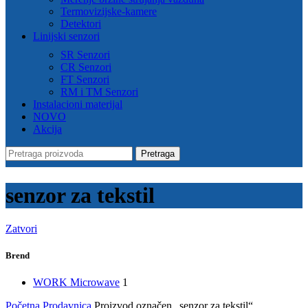
Termovizijske-kamere
Detektori
Linijski senzori
SR Senzori
CR Senzori
FT Senzori
RM i TM Senzori
Instalacioni materijal
NOVO
Akcija
Pretraga
senzor za tekstil
Zatvori
Brend
WORK Microwave
1
Početna
Prodavnica
Proizvod označen „senzor za tekstil“