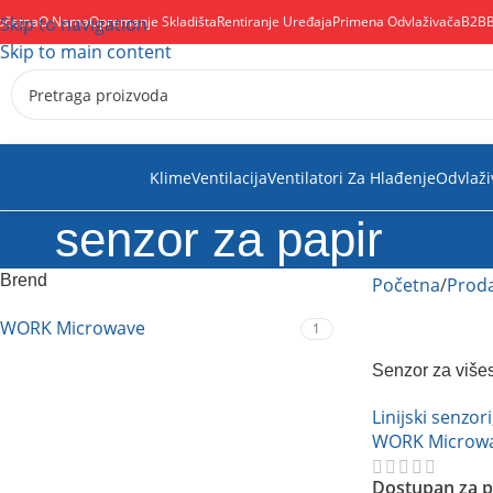
očetna
Skip to navigation
O Nama
Opremanje Skladišta
Rentiranje Uređaja
Primena Odvlaživača
B2B
Skip to main content
Klime
Ventilacija
Ventilatori Za Hlađenje
Odvlaži
senzor za papir
Brend
Početna
Proda
WORK Microwave
1
Senzor za viš
Microwave
Linijski senzori
WORK Microw
Dostupan za p