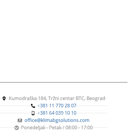
Kumodraška 184, Tržni centar BTC, Beograd
+381 11 770 28 07
+381 64 039 10 10
office@klimabgsolutions.com
Ponedeljak - Petak / 08:00 - 17:00