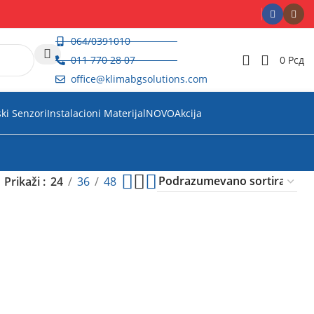
064/0391010
011 770 28 07
0
Рсд
office@klimabgsolutions.com
ski Senzori
Instalacioni Materijal
NOVO
Akcija
Prikaži
24
36
48