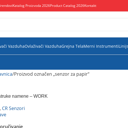
Brendovi
Katalog Proizvoda 2026
Product Catalog 2026
Kontakt
vači Vazduha
Ovlaživači Vazduha
Grejna Tela
Merni Instrumenti
Linij
vnica
Proizvod označen „senzor za papir“
estruke namene – WORK
,
CR Senzori
ave
oručivanje