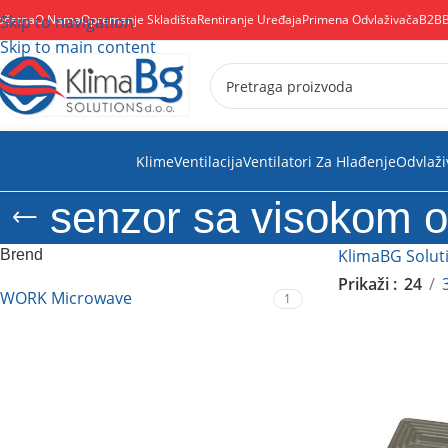
očetna
Skip to navigation
O Nama
Opremanje Skladišta
Rentiranje Uređaja
Primena Odvlaživača
B2B
Skip to main content
Klime
Ventilacija
Ventilatori Za Hlađenje
Odvlaži
senzor sa visokom o
KlimaBG Solut
Brend
Prikaži
24
WORK Microwave
1