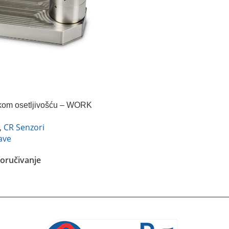
kom osetljivošću – WORK
,
CR Senzori
ave
oručivanje