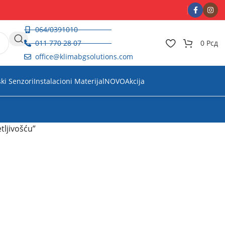
064/0391010
011 770 28 07
0
Рсд
office@klimabgsolutions.com
ski Senzori
Instalacioni Materijal
NOVO
Akcija
tljivošću”