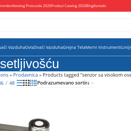
Brendovi
Katalog Proizvoda 2026
Product Catalog 2026
Blog
Kontakt
vači Vazduha
Ovlaživači Vazduha
Grejna Tela
Merni Instrumenti
Linij
setljivošću
ions
»
Prodavnica
»
Products tagged “senzor sa visokom ose
36
48