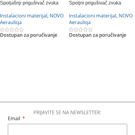
Spoljašnji prigušivač zvuka
Spoljni prigušivač zvuka
Instalacioni materijal
,
NOVO
Instalacioni materijal
,
NOVO
Aerauliqa
Aerauliqa
Dostupan za poručivanje
Dostupan za poručivanje
Pročitajte Još
Pročitajte Još
PRIJAVITE SE NA NEWSLETTER:
Email