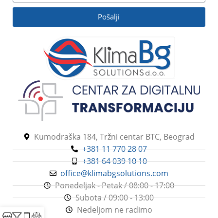
Pošalji
Kumodraška 184, Tržni centar BTC, Beograd
+381 11 770 28 07
+381 64 039 10 10
office@klimabgsolutions.com
Ponedeljak - Petak / 08:00 - 17:00
Subota / 09:00 - 13:00
Nedeljom ne radimo