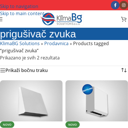
Skip to navigation
Skip to main content
prigušivač zvuka
KlimaBG Solutions
»
Prodavnica
»
Products tagged
“prigušivač zvuka”
Prikazano je svih 2 rezultata
Prikaži bočnu traku
NOVO
NOVO