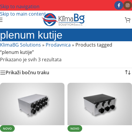
Skip to navigation
Skip to main content
plenum kutije
KlimaBG Solutions
»
Prodavnica
»
Products tagged
“plenum kutije”
Prikazano je svih 3 rezultata
Prikaži bočnu traku
NOVO
NOVO