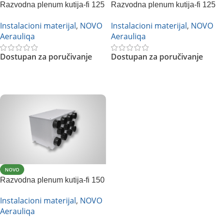
Razvodna plenum kutija-fi 125
Razvodna plenum kutija-fi 125
na 10xfi 80 mm
na 6xfi 80 mm
Instalacioni materijal
,
NOVO
Instalacioni materijal
,
NOVO
Aerauliqa
Aerauliqa
Dostupan za poručivanje
Dostupan za poručivanje
Pročitajte Još
Pročitajte Još
NOVO
Razvodna plenum kutija-fi 150
na 11xfi 100 mm
Instalacioni materijal
,
NOVO
Aerauliqa