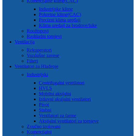
Komercijalne klime(CAC)
Industrijske klime
Pokretne klime(CAC)
Precizni klima uređaji
Klima uređaji za brodove/luke
Rooftopovi
Rashladni tornjevi
Ventilacija
Rekuperatori
Vazdušne zavese
Filteri
Ventilatori za Hlađenje
Industrijski
Centrifugalni ventilatori
HVLS
Mobilni aksijalni
Izduvni aksijalni ventilatori
Pivot
Stubni
Ventilatori za farme
Aksijalni ventilatori za tornjeve
Zvučno izolovani
Komercijalni