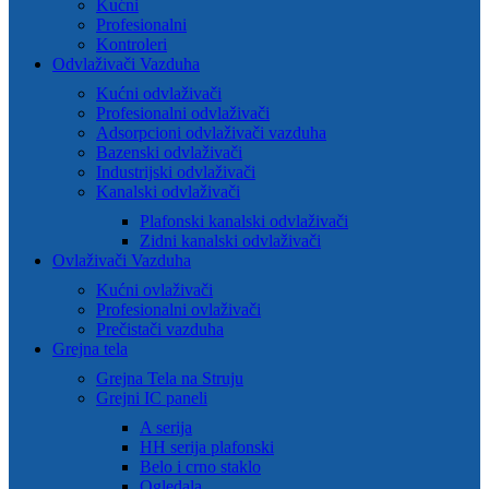
Kućni
Profesionalni
Kontroleri
Odvlaživači Vazduha
Kućni odvlaživači
Profesionalni odvlaživači
Adsorpcioni odvlaživači vazduha
Bazenski odvlaživači
Industrijski odvlaživači
Kanalski odvlaživači
Plafonski kanalski odvlaživači
Zidni kanalski odvlaživači
Ovlaživači Vazduha
Kućni ovlaživači
Profesionalni ovlaživači
Prečistači vazduha
Grejna tela
Grejna Tela na Struju
Grejni IC paneli
A serija
HH serija plafonski
Belo i crno staklo
Ogledala