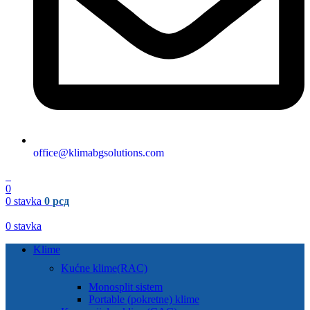
office@klimabgsolutions.com
0
0
0
stavka
0
рсд
0
stavka
Klime
Kućne klime(RAC)
Monosplit sistem
Portable (pokretne) klime