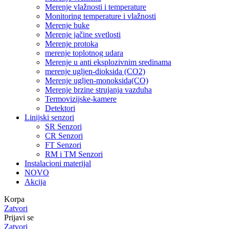
Merenje vlažnosti i temperature
Monitoring temperature i vlažnosti
Merenje buke
Merenje jačine svetlosti
Merenje protoka
merenje toplotnog udara
Merenje u anti eksplozivnim sredinama
merenje ugljen-dioksida (CO2)
Merenje ugljen-monoksida(CO)
Merenje brzine strujanja vazduha
Termovizijske-kamere
Detektori
Linijski senzori
SR Senzori
CR Senzori
FT Senzori
RM i TM Senzori
Instalacioni materijal
NOVO
Akcija
Korpa
Zatvori
Prijavi se
Zatvori