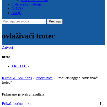
Instalacioni materijal
NOVO
Akcija
Pretraga
ovlaživači trotec
Zatvori
Brend
TROTEC
2
KlimaBG Solutions
»
Prodavnica
»
Products tagged “ovlaživači
trotec”
Prikazano je svih 2 rezultata
Prikaži bočnu traku