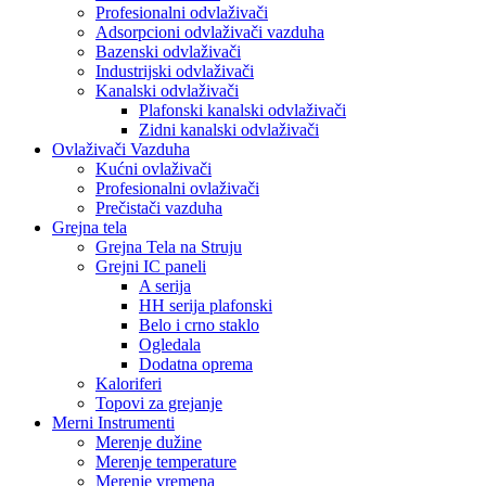
Profesionalni odvlaživači
Adsorpcioni odvlaživači vazduha
Bazenski odvlaživači
Industrijski odvlaživači
Kanalski odvlaživači
Plafonski kanalski odvlaživači
Zidni kanalski odvlaživači
Ovlaživači Vazduha
Kućni ovlaživači
Profesionalni ovlaživači
Prečistači vazduha
Grejna tela
Grejna Tela na Struju
Grejni IC paneli
A serija
HH serija plafonski
Belo i crno staklo
Ogledala
Dodatna oprema
Kaloriferi
Topovi za grejanje
Merni Instrumenti
Merenje dužine
Merenje temperature
Merenje vremena