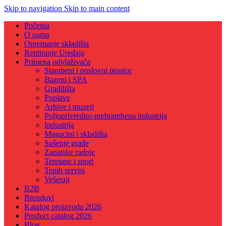
Skip to navigation
Skip to main content
Početna
O nama
Opremanje skladišta
Rentiranje Uređaja
Primena odvlaživača
Stambeni i poslovni prostor
Bazeni i SPA
Gradilišta
Poplave
Arhive i muzeji
Poljoprivredno-prehrambena industrija
Industrija
Magacini i skladišta
Sušenje građe
Zanatske radnje
Teretane i sport
Tepih servisi
Vešeraji
B2B
Brendovi
Katalog proizvoda 2026
Product catalog 2026
Blog