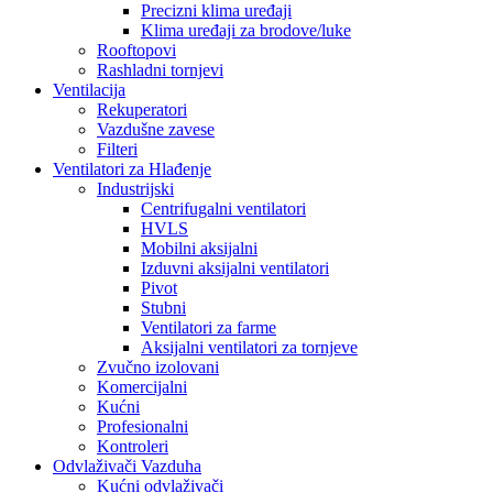
Precizni klima uređaji
Klima uređaji za brodove/luke
Rooftopovi
Rashladni tornjevi
Ventilacija
Rekuperatori
Vazdušne zavese
Filteri
Ventilatori za Hlađenje
Industrijski
Centrifugalni ventilatori
HVLS
Mobilni aksijalni
Izduvni aksijalni ventilatori
Pivot
Stubni
Ventilatori za farme
Aksijalni ventilatori za tornjeve
Zvučno izolovani
Komercijalni
Kućni
Profesionalni
Kontroleri
Odvlaživači Vazduha
Kućni odvlaživači