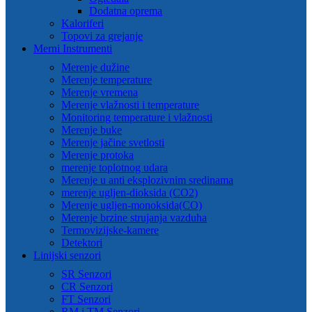
Dodatna oprema
Kaloriferi
Topovi za grejanje
Merni Instrumenti
Merenje dužine
Merenje temperature
Merenje vremena
Merenje vlažnosti i temperature
Monitoring temperature i vlažnosti
Merenje buke
Merenje jačine svetlosti
Merenje protoka
merenje toplotnog udara
Merenje u anti eksplozivnim sredinama
merenje ugljen-dioksida (CO2)
Merenje ugljen-monoksida(CO)
Merenje brzine strujanja vazduha
Termovizijske-kamere
Detektori
Linijski senzori
SR Senzori
CR Senzori
FT Senzori
RM i TM Senzori