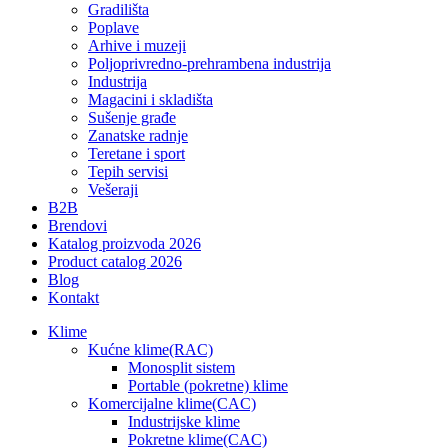
Gradilišta
Poplave
Arhive i muzeji
Poljoprivredno-prehrambena industrija
Industrija
Magacini i skladišta
Sušenje građe
Zanatske radnje
Teretane i sport
Tepih servisi
Vešeraji
B2B
Brendovi
Katalog proizvoda 2026
Product catalog 2026
Blog
Kontakt
Klime
Kućne klime(RAC)
Monosplit sistem
Portable (pokretne) klime
Komercijalne klime(CAC)
Industrijske klime
Pokretne klime(CAC)