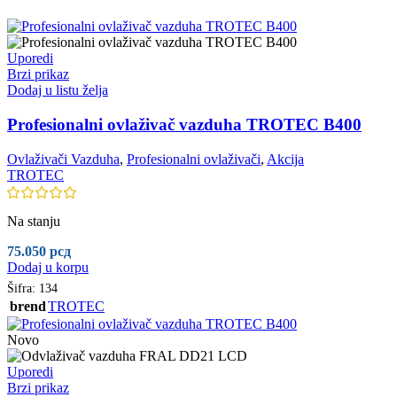
Uporedi
Brzi prikaz
Dodaj u listu želja
Profesionalni ovlaživač vazduha TROTEC B400
Ovlaživači Vazduha
,
Profesionalni ovlaživači
,
Akcija
TROTEC
Na stanju
75.050
рсд
Dodaj u korpu
Šifra:
134
brend
TROTEC
Novo
Uporedi
Brzi prikaz