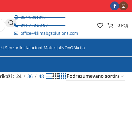
064/0391010
011 770 28 07
0
Рсд
office@klimabgsolutions.com
ski Senzori
Instalacioni Materijal
NOVO
Akcija
rikaži
24
36
48