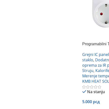
Programabilni T
upravljačem, 
Grejni IC panel
staklo
,
Dodatn
oprema za IR 
Struju
,
Kalorife
Merenje temp
KMB HEAT SO
Na stanju
5.000
рсд