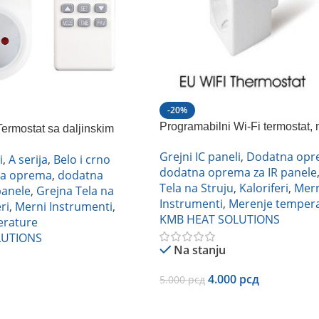
-20%
Programabilni Wi-Fi termostat
ermostat sa daljinskim
model KMB
Grejni IC paneli
,
Dodatna opr
i
,
A serija
,
Belo i crno
dodatna oprema za IR panele
a oprema
,
dodatna
Tela na Struju
,
Kaloriferi
,
Mern
panele
,
Grejna Tela na
Instrumenti
,
Merenje temper
ri
,
Merni Instrumenti
,
KMB HEAT SOLUTIONS
erature
LUTIONS
Na stanju
4.000
рсд
5.000
рсд
Dodaj U Korpu