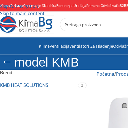
očetna
Skip to navigation
O Nama
Opremanje Skladišta
Rentiranje Uređaja
Primena Odvlaživača
B2B
Skip to main content
Klime
Ventilacija
Ventilatori Za Hlađenje
Odvlaži
model KMB
Brend
Početna
/
Proda
KMB HEAT SOLUTIONS
2