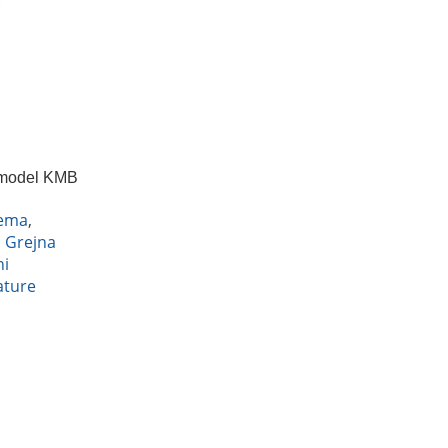
, model KMB
ema
,
,
Grejna
i
ature