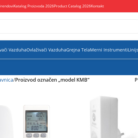
Brendovi
Katalog Proizvoda 2026
Product Catalog 2026
Kontakt
vači Vazduha
Ovlaživači Vazduha
Grejna Tela
Merni Instrumenti
Linij
vnica
/
Proizvod označen „model KMB“
P