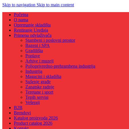
Skip to navigation
Skip to main content
Početna
O nama
Opremanje skladišta
Rentiranje Uređaja
Primena odvlaživača
Stambeni i poslovni prostor
Bazeni i SPA
Gradilišta
Poplave
Arhive i muzeji
Poljoprivredno-prehrambena industrija
Industrija
Magacini i skladišta
Sušenje građe
Zanatske radnje
Teretane i sport
Tepih servisi
Vešeraji
B2B
Brendovi
Katalog proizvoda 2026
Product catalog 2026
Kontakt