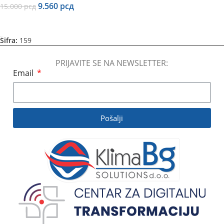
9.560
рсд
15.000
рсд
Dodaj U Korpu
Šifra:
159
PRIJAVITE SE NA NEWSLETTER:
Email
Pošalji