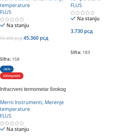
temperature
FLUS
FLUS
Na stanju
Na stanju
3.730
рсд
45.360
рсд
50.400
рсд
Dodaj U Korpu
Dodaj U Korpu
Šifra:
183
Šifra:
158
-36%
IZDVAJAMO
Infracrveni termometar širokog
spektra 30:1 Flus IR-809
Merni Instrumenti
,
Merenje
temperature
FLUS
Na stanju