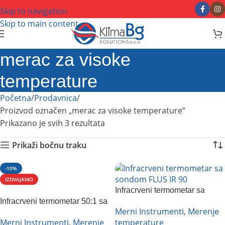
Skip to navigation
Skip to main content
merac za visoke
temperature
Početna
Prodavnica
Proizvod označen „merac za visoke temperature“
Prikazano je svih 3 rezultata
Prikaži bočnu traku
-10%
IZDVAJAMO
Infracrveni termometar sa
Infracrveni termometar 50:1 sa
sondom FLUS IR 90
Merni Instrumenti
,
Merenje
SD karticom Flus IR-871
Merni Instrumenti
,
Merenje
temperature