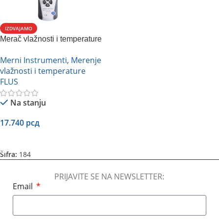
IZDVAJAMO
Merač vlažnosti i temperature
vlažnog termometra FLUS ET-
Merni Instrumenti
,
Merenje
951 W
vlažnosti i temperature
FLUS
Na stanju
17.740
рсд
Dodaj U Korpu
Šifra:
184
PRIJAVITE SE NA NEWSLETTER:
Email