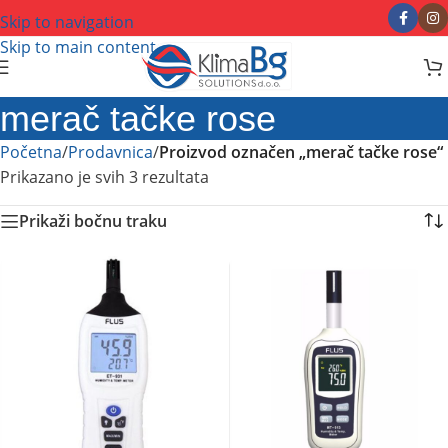
Skip to navigation
Skip to main content
merač tačke rose
Početna
/
Prodavnica
/
Proizvod označen „merač tačke rose“
Prikazano je svih 3 rezultata
Prikaži bočnu traku