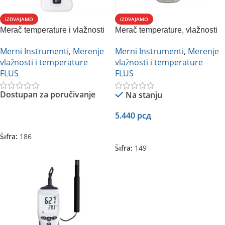
IZDVAJAMO
IZDVAJAMO
Merač temperature i vlažnosti
Merač temperature, vlažnosti
FLUS ET- 931
vazduha, tačke rose i
Merni Instrumenti
,
Merenje
Merni Instrumenti
,
Merenje
temperature vlažnog
vlažnosti i temperature
vlažnosti i temperature
termometra Flus MT-913
FLUS
FLUS
Dostupan za poručivanje
Na stanju
5.440
рсд
Pročitajte Još
Dodaj U Korpu
Šifra:
186
Šifra:
149