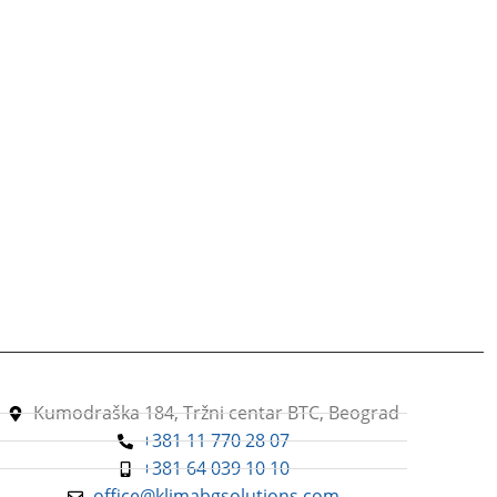
Kumodraška 184, Tržni centar BTC, Beograd
+381 11 770 28 07
+381 64 039 10 10
office@klimabgsolutions.com