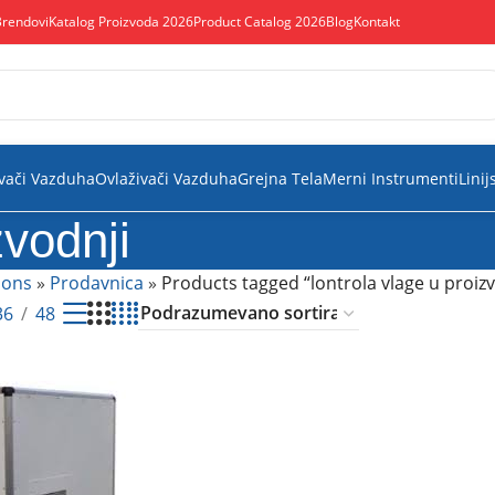
Brendovi
Katalog Proizvoda 2026
Product Catalog 2026
Blog
Kontakt
vači Vazduha
Ovlaživači Vazduha
Grejna Tela
Merni Instrumenti
Linij
zvodnji
ions
»
Prodavnica
»
Products tagged “lontrola vlage u proizv
36
48