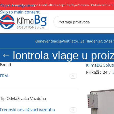
očetna
Skip to navigation
O Nama
Opremanje Skladišta
Rentiranje Uređaja
Primena Odvlaživača
B2B
Skip to main content
Klime
Ventilacija
Ventilatori Za Hlađenje
Odvlaži
lontrola vlage u proi
KlimaBG Solut
Brend
Prikaži
24
FRAL
1
Tip Odvlaživača Vazduha
Freonski odvlaživači vazduha
1