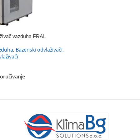
aživač vazduha FRAL
azduha
,
Bazenski odvlaživači
,
vlaživači
oručivanje