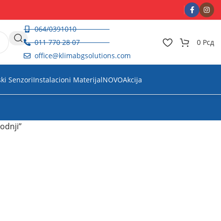
064/0391010
011 770 28 07
0
Рсд
office@klimabgsolutions.com
ski Senzori
Instalacioni Materijal
NOVO
Akcija
odnji”