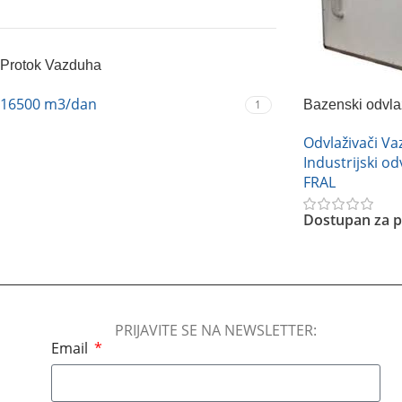
Protok Vazduha
16500 m3/dan
1
Bazenski odvl
FD2000
Odvlaživači V
Industrijski od
FRAL
Dostupan za p
Pročitajte Još
PRIJAVITE SE NA NEWSLETTER:
Email