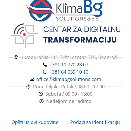
Kumodraška 184, Tržni centar BTC, Beograd
+381 11 770 28 07
+381 64 039 10 10
office@klimabgsolutions.com
Ponedeljak - Petak / 08:00 - 17:00
Subota / 09:00 - 13:00
Nedeljom ne radimo
Opšti uslovi kupovine
Podaci za identifikaciju