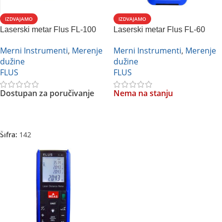
IZDVAJAMO
IZDVAJAMO
Laserski metar Flus FL-100
Laserski metar Flus FL-60
Merni Instrumenti
,
Merenje
Merni Instrumenti
,
Merenje
dužine
dužine
FLUS
FLUS
Dostupan za poručivanje
Nema na stanju
Pročitajte Još
Pročitajte Još
Šifra:
142