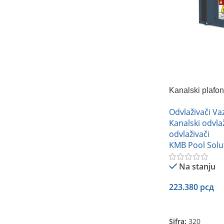
Kanalski plafo
DXF 650.C
Odvlaživači V
Kanalski odvlaž
odvlaživači
KMB Pool Solu
Na stanju
223.380
рсд
Dodaj U Korpu
Šifra:
320