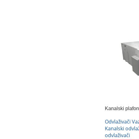
Kanalski plafo
FRAL FS100
Odvlaživači V
Kanalski odvlaž
odvlaživači