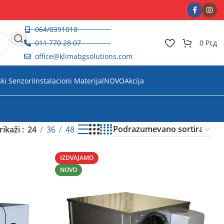
064/0391010
011 770 28 07
0
Рсд
office@klimabgsolutions.com
ski Senzori
Instalacioni Materijal
NOVO
Akcija
rikaži
24
36
48
IZDVAJAMO
NOVO