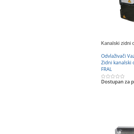
Kanalski zidni
DRP 16
Odvlaživači V
Zidni kanalski 
FRAL
Dostupan za p
Pročitajte Još