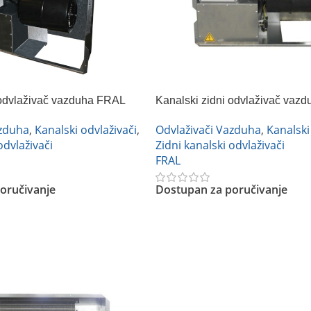
 odvlaživač vazduha FRAL
Kanalski zidni odvlaživač vaz
DRP 33
azduha
,
Kanalski odvlaživači
,
Odvlaživači Vazduha
,
Kanalski
odvlaživači
Zidni kanalski odvlaživači
FRAL
oručivanje
Dostupan za poručivanje
Pročitajte Još