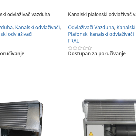
nski odvlaživač vazduha
Kanalski plafonski odvlaživač 
3
FRAL DRCC33DC
azduha
,
Kanalski odvlaživači
,
Odvlaživači Vazduha
,
Kanalski
ski odvlaživači
Plafonski kanalski odvlaživači
FRAL
oručivanje
Dostupan za poručivanje
Pročitajte Još