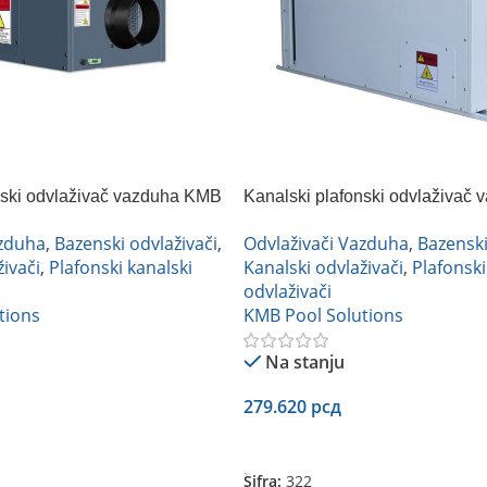
nski odvlaživač vazduha KMB
Kanalski plafonski odvlaživač
DXF 1000.C
azduha
,
Bazenski odvlaživači
,
Odvlaživači Vazduha
,
Bazenski
ivači
,
Plafonski kanalski
Kanalski odvlaživači
,
Plafonski
odvlaživači
tions
KMB Pool Solutions
Na stanju
279.620
рсд
Dodaj U Korpu
Šifra:
322