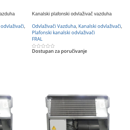
vazduha
Kanalski plafonski odvlaživač vazduha
FRAL DRCC33NA
 odvlaživači
,
Odvlaživači Vazduha
,
Kanalski odvlaživači
,
Plafonski kanalski odvlaživači
FRAL
Dostupan za poručivanje
Pročitajte Još