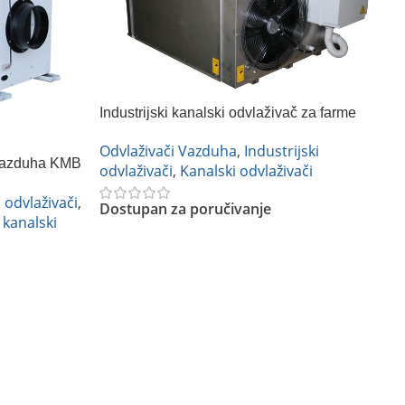
Industrijski kanalski odvlaživač za farme
Odvlaživači Vazduha
,
Industrijski
 vazduha KMB
odvlaživači
,
Kanalski odvlaživači
 odvlaživači
,
Dostupan za poručivanje
 kanalski
Pročitajte Još