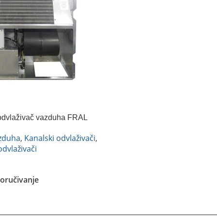
 odvlaživač vazduha FRAL
azduha
,
Kanalski odvlaživači
,
odvlaživači
oručivanje