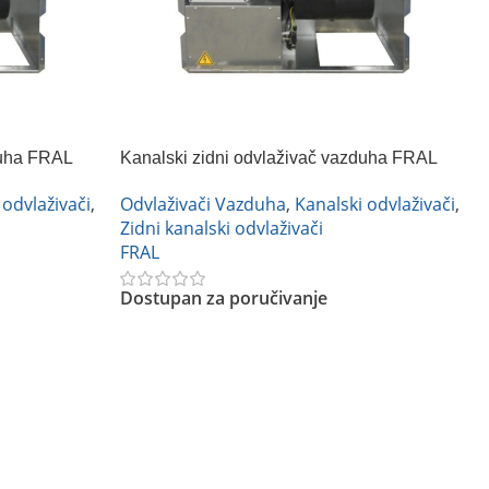
duha FRAL
Kanalski zidni odvlaživač vazduha FRAL
DRP 33 DC
 odvlaživači
,
Odvlaživači Vazduha
,
Kanalski odvlaživači
,
Zidni kanalski odvlaživači
FRAL
Dostupan za poručivanje
Pročitajte Još