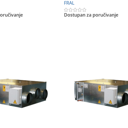
FRAL
oručivanje
Dostupan za poručivanje
Pročitajte Još