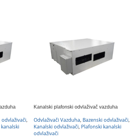
vazduha
Kanalski plafonski odvlaživač vazduha
FRAL DRC66NA
 odvlaživači
,
Odvlaživači Vazduha
,
Bazenski odvlaživači
,
 kanalski
Kanalski odvlaživači
,
Plafonski kanalski
odvlaživači