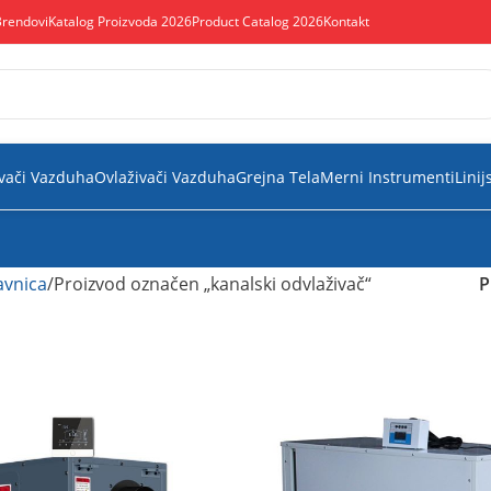
Brendovi
Katalog Proizvoda 2026
Product Catalog 2026
Kontakt
vači Vazduha
Ovlaživači Vazduha
Grejna Tela
Merni Instrumenti
Linij
vnica
Proizvod označen „kanalski odvlaživač“
P