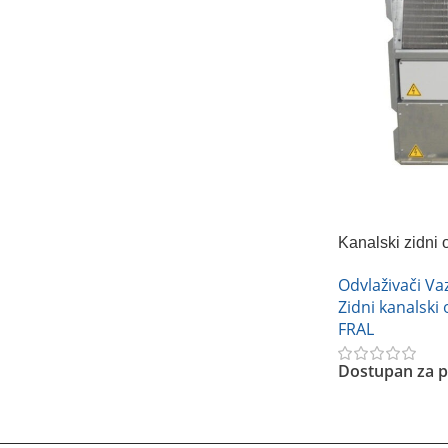
Kanalski zidni
DRP 33 NA
Odvlaživači V
Zidni kanalski 
FRAL
Dostupan za p
Pročitajte Još