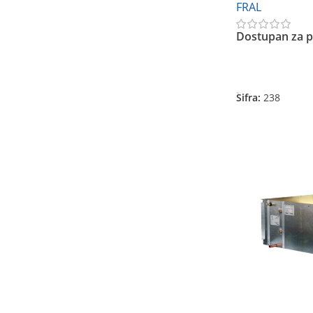
FRAL
Dostupan za p
Pročitajte Još
Šifra:
238