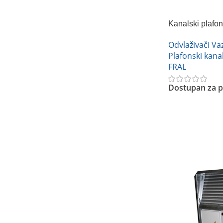
Kanalski plafo
FRAL DRCC3
Odvlaživači V
Plafonski kanal
FRAL
Dostupan za p
Pročitajte Još